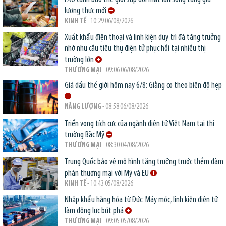
lương thực mới
KINH TẾ
- 10:29 06/08/2026
Xuất khẩu điện thoại và linh kiện duy trì đà tăng trưởng
nhờ nhu cầu tiêu thụ điện tử phục hồi tại nhiều thị
trường lớn
THƯƠNG MẠI
- 09:06 06/08/2026
Giá dầu thế giới hôm nay 6/8: Giằng co theo biên độ hẹp
NĂNG LƯỢNG
- 08:58 06/08/2026
Triển vọng tích cực của ngành điện tử Việt Nam tại thị
trường Bắc Mỹ
THƯƠNG MẠI
- 08:30 04/08/2026
Trung Quốc bảo vệ mô hình tăng trưởng trước thềm đàm
phán thương mại với Mỹ và EU
KINH TẾ
- 10:43 05/08/2026
Nhập khẩu hàng hóa từ Đức: Máy móc, linh kiện điện tử
làm động lực bứt phá
THƯƠNG MẠI
- 09:05 05/08/2026