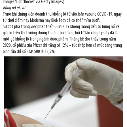
Images/LightRocket via Getty Images)
Bùng nổ giá trị
Trước khi chứng kiến doanh thu khổng lồ từ việc bán vaccine COVID-19, ngay
từ thời điểm này Moderna hay BioNTech đã có thể "mỉm cười".
Sự đột phá trong việc phát triển COVID-19 không mang đến sự bùng nổ về
giá trị trên thị trường chứng khoán của Pfizer, bởi từ lâu công ty này đã là
một gã khổng lồ trong ngành dược phẩm. Thống kê cho thấy trong năm
2020, cổ phiếu của Pfizer chỉ tăng có 12% - tức thấp hơn cả mức tăng trung
bình của chỉ số S&P 500 là 13,5%.