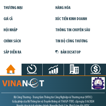
THƯƠNG MẠI
HÀNG HÓA
GIÁ CẢ
XÚC TIẾN KINH DOANH
HỘI NHẬP
THÔNG TIN CHUYÊN SÂU
CHÍNH SÁCH
TIN BỘ CÔNG THƯƠNG
SẮP DIỄN RA
BẢN DESKTOP
TRANG CHỦ
TIN GIỜ CHÓT
THỊ TRƯỜNG
DỰ ÁN
CHỨNG KHOÁN
Bộ Công Thương - Trung tâm Thông tin Công Nghiệp và Thương mại (VITIC)
Giấy phép của Bộ Thông tin và Truyền thông số 114/GP-TTĐT, cấp ngày 3/6/2024
Người chịu trách nhiệm chính: Nguyễn Quốc Lân, Phó Giám đốc VITIC