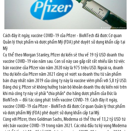
Cách đây ít ngày, vaccine COVID-19 của Pfizer - BioNTech đã được Cơ quan
Quản lý thực phẩm và dược phẩm Mỹ (FDA) phê duyệt sử dụng khẩn cấp tại
Mỹ
Cụ thể theo Morgan Stanley, Pfizer dự kiến sẽ thu về 19 tỷ USD doanh thu
vaccine COVID-19 vào năm sau. Con số này cao gấp rất rất nhiều lần từ việc
bán vaccine của Pfizer vào năm 2020 này là 975 triệu USD. Ngoài ra, doanh
thu dự kiến của Pfizer năm 2021 cũng sẽ vượt xa doanh thu từ sản phẩm
bán chạy nhất năm 2019 của công ty này là vaccine viêm phổi với 5,8 tỷ USD.
Đáng chú ý, Pfizer sẽ không hưởng toàn bộ khoản doanh thu dự kiến nói trên
khi mà công ty này sẽ phải "chia phần" cho hãng dược phẩm của Đức là
BioNTech – đối tác cùng phát triển vaccine COVID-19. Cách đây ít ngày,
vaccine COVID-19 của Pfizer - BioNTech đã được Cơ quan Quản lý thực phẩm
và dược phẩm Mỹ (FDA) phê duyệt sử dụng khẩn cấp tại Mỹ.
Cùng với Pfizer, theo Goldman Sachs, Moderna có thể thu về 13,2 tỷ USD từ
việc bán vaccine COVID-19 trong năm 2021. Các nhà đầu tư kỳ vọng Moderna