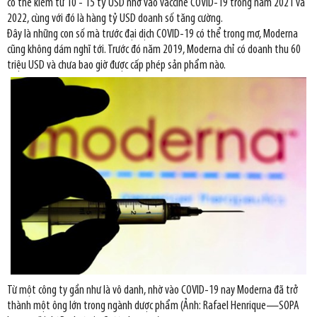
có thể kiếm từ 10 - 15 tỷ USD nhờ vào vaccine COVID-19 trong năm 2021 và
2022, cùng với đó là hàng tỷ USD doanh số tăng cường.
Đây là những con số mà trước đại dịch COVID-19 có thể trong mơ, Moderna
cũng không dám nghĩ tới. Trước đó năm 2019, Moderna chỉ có doanh thu 60
triệu USD và chưa bao giờ được cấp phép sản phẩm nào.
Từ một công ty gần như là vô danh, nhờ vào COVID-19 nay Moderna đã trở
thành một ông lớn trong ngành dược phẩm (Ảnh: Rafael Henrique—SOPA