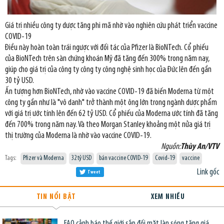
Giá trị nhiều công ty dược tăng phi mã nhờ vào nghiên cứu phát triển vaccine
COVID-19
Điều này hoàn toàn trái ngược với đối tác của Pfizer là BioNTech. Cổ phiếu
của BioNTech trên sàn chứng khoán Mỹ đã tăng đến 300% trong năm nay,
giúp cho giá trị của công ty công ty công nghệ sinh học của Đức lên đến gần
30 tỷ USD.
Ấn tượng hơn BioNTech, nhờ vào vaccine COVID-19 đã biến Moderna từ một
công ty gần như là "vô danh" trở thành một ông lớn trong ngành dược phẩm
với giá trị ước tính lên đến 62 tỷ USD. Cổ phiếu của Moderna ước tính đã tăng
đến 700% trong năm nay. Và theo Morgan Stanley khoảng một nửa giá trị
thị trường của Moderna là nhờ vào vaccine COVID-19.
Nguồn:
Thùy An/VTV
Tags:
Pfizer và Moderna
32 tỷ USD
bán vaccine COVID-19
Covid-19
vaccine
Link gốc
Tweet
TIN NỔI BẬT
XEM NHIỀU
FAO cảnh báo thế giới sắp đối mặt làn sóng tăng giá