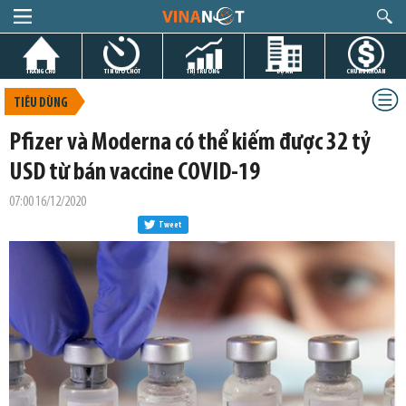
TRANG CHỦ
TIN GIỜ CHÓT
THỊ TRƯỜNG
DỰ ÁN
CHỨNG KHOÁN
TIÊU DÙNG
Pfizer và Moderna có thể kiếm được 32 tỷ
USD từ bán vaccine COVID-19
07:00 16/12/2020
Tweet