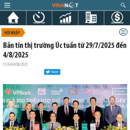
TRANG CHỦ
TIN GIỜ CHÓT
THỊ TRƯỜNG
DỰ ÁN
CHỨNG KHOÁN
HỘI NHẬP
Bản tin thị trường Úc tuần từ 29/7/2025 đến
4/8/2025
15:04 04/08/2025
Tweet