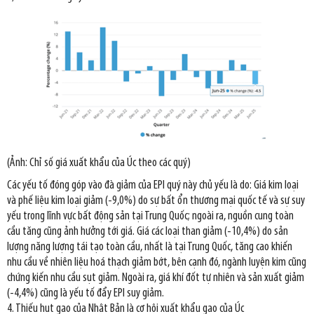
(Ảnh: Chỉ số giá xuất khẩu của Úc theo các quý)
Các yếu tố đóng góp vào đà giảm của EPI quý này chủ yếu là do: Giá kim loại
và phế liệu kim loại giảm (-9,0%) do sự bất ổn thương mại quốc tế và sự suy
yếu trong lĩnh vực bất động sản tại Trung Quốc; ngoài ra, nguồn cung toàn
cầu tăng cũng ảnh hưởng tới giá. Giá các loại than giảm (-10,4%) do sản
lượng năng lượng tái tạo toàn cầu, nhất là tại Trung Quốc, tăng cao khiến
nhu cầu về nhiên liệu hoá thạch giảm bớt, bên cạnh đó, ngành luyện kim cũng
chứng kiến nhu cầu sụt giảm. Ngoài ra, giá khí đốt tự nhiên và sản xuất giảm
(-4,4%) cũng là yếu tố đẩy EPI suy giảm.
4. Thiếu hụt gạo của Nhật Bản là cơ hội xuất khẩu gạo của Úc