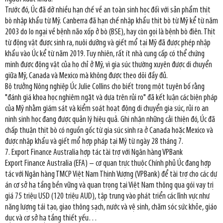
Trước đó, Úc đã dỡ nhiều hạn chế về an toàn sinh học đối với sản phẩm thịt
bò nhập khẩu từ Mỹ. Canberra đã hạn chế nhập khẩu thịt bò từ Mỹ kể từ năm
2003 do lo ngại về bệnh não xốp ở bò (BSE), hay còn gọi là bệnh bò điên. Thịt
từ động vật được sinh ra, nuôi dưỡng và giết mổ tại Mỹ đã được phép nhập
khẩu vào Úc kể từ năm 2019. Tuy nhiên, rất ít nhà cung cấp có thể chứng
minh được động vật của họ chỉ ở Mỹ, vì gia súc thường xuyên được di chuyển
giữa Mỹ, Canada và Mexico mà không được theo dõi đầy đủ.
Bộ trưởng Nông nghiệp Úc Julie Collins cho biết trong một tuyên bố rằng
"đánh giá khoa học nghiêm ngặt và dựa trên rủi ro" đã kết luận các biện pháp
của Mỹ nhằm giám sát và kiểm soát hoạt động di chuyển gia súc, rủi ro an
ninh sinh học đang được quản lý hiệu quả. Ghi nhận những cải thiện đó, Úc đã
chấp thuận thịt bò có nguồn gốc từ gia súc sinh ra ở Canada hoặc Mexico và
được nhập khẩu và giết mổ hợp pháp tại Mỹ từ ngày 28 tháng 7.
7. Export Finance Australia hợp tác tài trợ với Ngân hàng VPBank
Export Finance Australia (EFA) – cơ quan trực thuộc Chính phủ Úc đang hợp
tác với Ngân hàng TMCP Việt Nam Thịnh Vượng (VPBank) để tài trợ cho các dự
án cơ sở hạ tầng bền vững và quan trọng tại Việt Nam thông qua gói vay trị
giá 75 triệu USD (120 triệu AUD), tập trung vào phát triển các lĩnh vực như
năng lượng tái tạo, giao thông sạch, nước và vệ sinh, chăm sóc sức khỏe, giáo
dục và cơ sở hạ tầng thiết yếu…