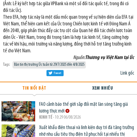
(Ảnh: Lễ ký kết hợp tác giữa VPBank và một số đối tác quốc tế, trong đó có
đối tác Úc).
Theo EFA, hợp tác này là một dấu mốc quan trọng về sự hiện diện của EFA tại
Việt Nam, thể hiện cam kết của Úc trong Chiến lược kinh tế với Đông Nam Á
đến 2040, góp phần thúc đẩy các trụ cột của Quan hệ đối tác chiến lược toàn
diện Úc - Việt Nam, trong đó trọng tâm là hợp tác kinh tế, tăng cường hợp
tác về khí hậu, môi trường và năng lượng, đồng thời hỗ trợ tăng trưởng kinh
tế cho Việt Nam.
Nguồn:
Thương vụ Việt Nam tại Úc
Tags:
Bản tin thị trường Úc tuần từ 29/7/2025 đến 4/8/2025
Link gốc
Tweet
TIN NỔI BẬT
XEM NHIỀU
FAO cảnh báo thế giới sắp đối mặt làn sóng tăng giá
lương thực mới
KINH TẾ
- 10:29 06/08/2026
Xuất khẩu điện thoại và linh kiện duy trì đà tăng trưởng
nhờ nhu cầu tiêu thụ điện tử phục hồi tại nhiều thị