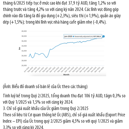
tháng 6/2025 tiếp tục ở mức cao khi đạt 37,9 tỷ AUD, tăng 1,2% so với
tháng trước và tăng 4,2% so với cùng kỳ năn 2024. Các lĩnh vực đóng góp
chính vào đà tăng là đồ gia dụng (+2,3%), siêu thị (+1,9%), quần áo giày
dép (+1,5%); trong khi lĩnh vực nhà hàng cafe giảm nhẹ (-0,4%).
(Ảnh: Biểu đồ doanh số bán lẻ của Úc theo các tháng)
Tính luỹ kế trong Quý 2/2025, tổng doanh thu đạt 106 tỷ AUD, tăgn 0,3% so
với Quý 1/2025 và 1,5% so với cùng kỳ 2024.
3. Chỉ số giá xuất khẩu của Úc giảm trong Quý 2/2025
Theo số liệu từ Cơ quan thống kê Úc (ABS), chỉ số giá xuất khẩu (Export Price
Index – EPI) của Úc trong quý 2/2025 giảm 4,5% so với quý 1/2025 và giảm
3,3% so với cùng kỳ 2024.