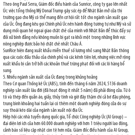
Theo ông Paul Serra, Giám đốc điều hành của Sunrice, công ty gạo lớn nhất
Úc: việc tổng thống Mỹ Donal Trump gây sức ép để Nhật Bản mở cửa thị
trường gạo cho Mỹ có thể mang đến cơ hội rất tốt cho ngành sản xuất gạo
của Úc. Ông đang kêu gọi Chính phủ Úc nên hành động tương tự như Mỹ và sử
dụng mối quan hệ ngoại giao chặt chẽ của mình với Nhật Bản để thúc đẩy sự
đối xử bình đẳng nếu không muốn bị gạt ra khỏi một trong những lĩnh vực
nông nghiệp được bảo hộ chặt chẽ nhất Châu Á.
SunRice hiện đang xuất khẩu miễn thuế số lượng nhỏ sang Nhật Bản thông
qua các cuộc đấu thầu của chính phủ và các kênh tiện lợi, nhưng việc mở rộng
xuất khẩu bị cản trở bởi các khoản thuế trừng phạt đối với các lô hàng bổ
sung.
5. Nhiều ngành sản xuất của Úc đang trong khủng hoảng
Theo Cơ quan Thống kê Úc (ABS), tính đến tháng 6 năm 2024, 5136 doanh
nghiệp sản xuất lâu đời (đã hoạt động ít nhất 5 năm) đã phải đóng cửa. Từ ô
tô và thép đến quần áo, giấy, thủy tinh và giờ đây thậm chí cả bơ đậu phộng,
trung bình khoảng hai tuần lại có thêm một doanh nghiệp đóng cửa do sự
suy thoái kéo dài của ngành sản xuất nội địa Úc.
Hiệp hội các nhà tuyển dụng quốc gia, Tổ chức Công nghiệp Úc (AI Group) –
đại diện lợi ích của hơn 60.000 doanh nghiệp với hơn 1 triệu người lao động,
cảnh báo số liệu cập nhật còn tệ hơn nữa. Giám đốc điều hành của AI Group,