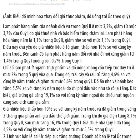
(Ảnh: Biểu đồ minh hoạ thay đổi giá thực phẩm, đồ uống tại Úc theo quý)
Lạm phát hàng năm của ngành dịch vụ trong Quý II ở mức 3,3%, giảm từ mức
3,7% của Quý I do giá thuê nhà và bảo hiểm tăng chậm lại. Lạm phát hàng
hóa hàng năm là 1,1% trong Quý II, giảm nhẹ so với mức 1,3% trong Quý I.
Điều này chủ yếu do giá nhiên liệu ô tô giảm, thấp hơn 10% so với cùng kỳ
năm trước. Bên cạnh đó, lạm phát hàng năm đối với nhà ở mới cũng giảm từ
1,4% trong Quý I xuống còn 0,7% trong Quý II.
Chỉ số lạm phát ở ngành thực phẩm và đồ uống không cồn tiếp tục duy trì ở
mức 3% trong 5 quý vừa qua. Trong đó, trái cây và rau củ tăng 4,6% so với
cùng kỳ năm trước và giảm từ mức 6,6% trong quý I. Đồ ăn nhẹ và bánh kẹo
tăng 5,5% so với cùng kỳ năm ngoái do chi phí đầu vào như sô cô la tăng. Đặc
biệt, giá trứng gà tăng 19,1% so với cùng kỳ năm ngoái do thiếu hụt nguồn
cung sau dịch cúm gia cầm.
Giá nhiên liệu thấp hơn 10% so với cùng kỳ năm trước và đã giảm trong vòng
3 tháng qua phản ánh giá dầu thế giới giảm. Trong khi đó giá điện tăng 8,1%
trong Quý II, sau mức tăng 16,3% trong Quý I. Giá thuê nhà Quý II đã tăng
4,5% so với cùng kỳ năm trước và giảm từ mức 5,5% trong Quý I.
2. Lĩnh vực bán lẻ tại Úc tiếp tục tăng trưởng: Doanh số bán lẻ tại Úc trong