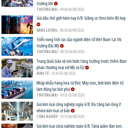
trường lớn
THƯƠNG MẠI
- 09:06 06/08/2026
Giá dầu thế giới hôm nay 6/8: Giằng co theo biên độ hẹp
NĂNG LƯỢNG
- 08:58 06/08/2026
Triển vọng tích cực của ngành điện tử Việt Nam tại thị
trường Bắc Mỹ
THƯƠNG MẠI
- 08:30 04/08/2026
Trung Quốc bảo vệ mô hình tăng trưởng trước thềm đàm
phán thương mại với Mỹ và EU
KINH TẾ
- 10:43 05/08/2026
Nhập khẩu hàng hóa từ Đức: Máy móc, linh kiện điện tử
làm động lực bứt phá
THƯƠNG MẠI
- 09:05 05/08/2026
Giá kim loại công nghiệp ngày 6/8: Đà tăng lan rộng ở
nhóm kim loại cơ bản
CÔNG NGHIỆP
- 10:59 06/08/2026
Giá kim loại công nghiệp ngày 6/8: Tăng giảm đan xen,