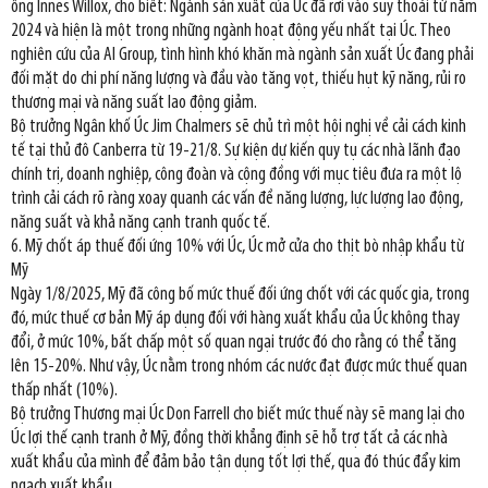
ông Innes Willox, cho biết: Ngành sản xuất của Úc đã rơi vào suy thoái từ năm
2024 và hiện là một trong những ngành hoạt động yếu nhất tại Úc. Theo
nghiên cứu của AI Group, tình hình khó khăn mà ngành sản xuất Úc đang phải
đối mặt do chi phí năng lượng và đầu vào tăng vọt, thiếu hụt kỹ năng, rủi ro
thương mại và năng suất lao động giảm.
Bộ trưởng Ngân khố Úc Jim Chalmers sẽ chủ trì một hội nghị về cải cách kinh
tế tại thủ đô Canberra từ 19-21/8. Sự kiện dự kiến quy tụ các nhà lãnh đạo
chính trị, doanh nghiệp, công đoàn và cộng đồng với mục tiêu đưa ra một lộ
trình cải cách rõ ràng xoay quanh các vấn đề năng lượng, lực lượng lao động,
năng suất và khả năng cạnh tranh quốc tế.
6. Mỹ chốt áp thuế đối ứng 10% với Úc, Úc mở cửa cho thịt bò nhập khẩu từ
Mỹ
Ngày 1/8/2025, Mỹ đã công bố mức thuế đối ứng chốt với các quốc gia, trong
đó, mức thuế cơ bản Mỹ áp dụng đối với hàng xuất khẩu của Úc không thay
đổi, ở mức 10%, bất chấp một số quan ngại trước đó cho rằng có thể tăng
lên 15-20%. Như vậy, Úc nằm trong nhóm các nước đạt được mức thuế quan
thấp nhất (10%).
Bộ trưởng Thương mại Úc Don Farrell cho biết mức thuế này sẽ mang lại cho
Úc lợi thế cạnh tranh ở Mỹ, đồng thời khẳng định sẽ hỗ trợ tất cả các nhà
xuất khẩu của mình để đảm bảo tận dụng tốt lợi thế, qua đó thúc đẩy kim
ngạch xuất khẩu.