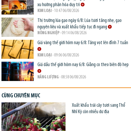
xu hướng phân hóa duy trì
KIM LOẠI
- 10:47 06/08/2026
Thị trường lúa gạo ngày 6/8: Lúa tươi tăng nhẹ, gạo
nguyên liệu và xuất khẩu tiếp tục đi ngang
NÔNG NGHIỆP
- 09:14 06/08/2026
Giá vàng thế giới hôm nay 6/8: Tăng vọt lên đỉnh 7 tuần
KIM LOẠI
- 09:06 06/08/2026
Giá dầu thế giới hôm nay 6/8: Giằng co theo biên độ hẹp
NĂNG LƯỢNG
- 08:58 06/08/2026
CÙNG CHUYÊN MỤC
Xuất khẩu trái cây tươi sang Thổ
Nhĩ Kỳ còn nhiều dư địa