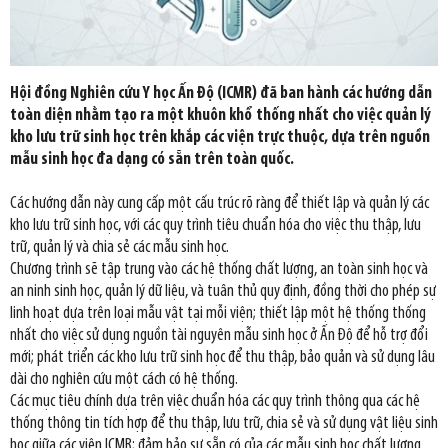
Hội đồng Nghiên cứu Y học Ấn Độ (ICMR) đã ban hành các hướng dẫn
toàn diện nhằm tạo ra một khuôn khổ thống nhất cho việc quản lý
kho lưu trữ sinh học trên khắp các viện trực thuộc, dựa trên nguồn
mẫu sinh học đa dạng có sẵn trên toàn quốc.
Các hướng dẫn này cung cấp một cấu trúc rõ ràng để thiết lập và quản lý các
kho lưu trữ sinh học, với các quy trình tiêu chuẩn hóa cho việc thu thập, lưu
trữ, quản lý và chia sẻ các mẫu sinh học.
Chương trình sẽ tập trung vào các hệ thống chất lượng, an toàn sinh học và
an ninh sinh học, quản lý dữ liệu, và tuân thủ quy định, đồng thời cho phép sự
linh hoạt dựa trên loại mẫu vật tại mỗi viện; thiết lập một hệ thống thống
nhất cho việc sử dụng nguồn tài nguyên mẫu sinh học ở Ấn Độ để hỗ trợ đổi
mới; phát triển các kho lưu trữ sinh học để thu thập, bảo quản và sử dụng lâu
dài cho nghiên cứu một cách có hệ thống.
Các mục tiêu chính dựa trên việc chuẩn hóa các quy trình thông qua các hệ
thống thông tin tích hợp để thu thập, lưu trữ, chia sẻ và sử dụng vật liệu sinh
học giữa các viện ICMR; đảm bảo sự sẵn có của các mẫu sinh học chất lượng