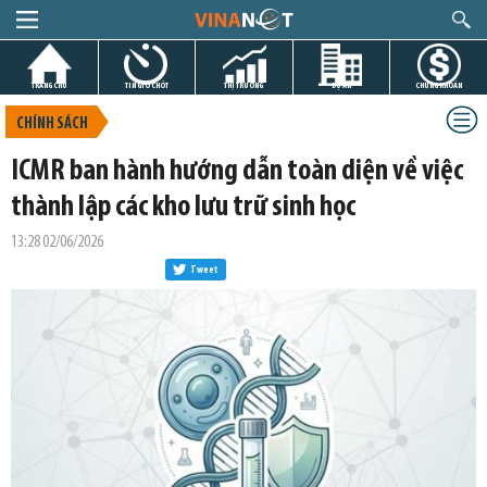
TRANG CHỦ
TIN GIỜ CHÓT
THỊ TRƯỜNG
DỰ ÁN
CHỨNG KHOÁN
CHÍNH SÁCH
ICMR ban hành hướng dẫn toàn diện về việc
thành lập các kho lưu trữ sinh học
13:28 02/06/2026
Tweet