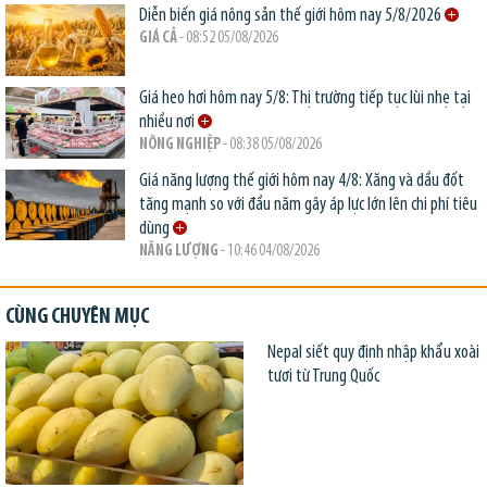
Diễn biến giá nông sản thế giới hôm nay 5/8/2026
GIÁ CẢ
- 08:52 05/08/2026
Giá heo hơi hôm nay 5/8: Thị trường tiếp tục lùi nhẹ tại
nhiều nơi
NÔNG NGHIỆP
- 08:38 05/08/2026
Giá năng lượng thế giới hôm nay 4/8: Xăng và dầu đốt
tăng mạnh so với đầu năm gây áp lực lớn lên chi phí tiêu
dùng
NĂNG LƯỢNG
- 10:46 04/08/2026
CÙNG CHUYÊN MỤC
Nepal siết quy định nhập khẩu xoài
tươi từ Trung Quốc