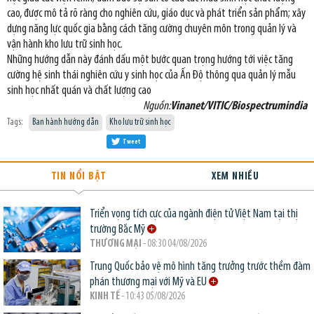
cao, được mô tả rõ ràng cho nghiên cứu, giáo dục và phát triển sản phẩm; xây
dựng năng lực quốc gia bằng cách tăng cường chuyên môn trong quản lý và
vận hành kho lưu trữ sinh học.
Những hướng dẫn này đánh dấu một bước quan trọng hướng tới việc tăng
cường hệ sinh thái nghiên cứu y sinh học của Ấn Độ thông qua quản lý mẫu
sinh học nhất quán và chất lượng cao
Nguồn:
Vinanet/VITIC/Biospectrumindia
Tags:
Ban hành hướng dẫn
Kho lưu trữ sinh học
Tweet
TIN NỔI BẬT
XEM NHIỀU
Triển vọng tích cực của ngành điện tử Việt Nam tại thị
trường Bắc Mỹ
THƯƠNG MẠI
- 08:30 04/08/2026
Trung Quốc bảo vệ mô hình tăng trưởng trước thềm đàm
phán thương mại với Mỹ và EU
KINH TẾ
- 10:43 05/08/2026