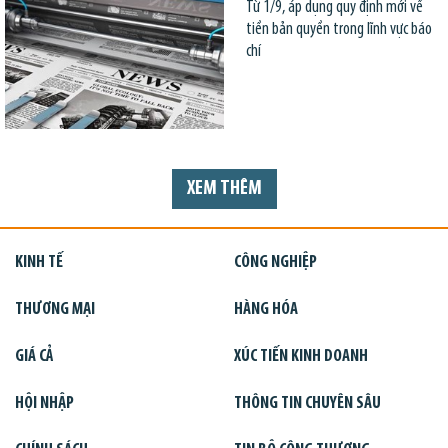
Từ 1/9, áp dụng quy định mới về
tiền bản quyền trong lĩnh vực báo
chí
XEM THÊM
KINH TẾ
CÔNG NGHIỆP
THƯƠNG MẠI
HÀNG HÓA
GIÁ CẢ
XÚC TIẾN KINH DOANH
HỘI NHẬP
THÔNG TIN CHUYÊN SÂU