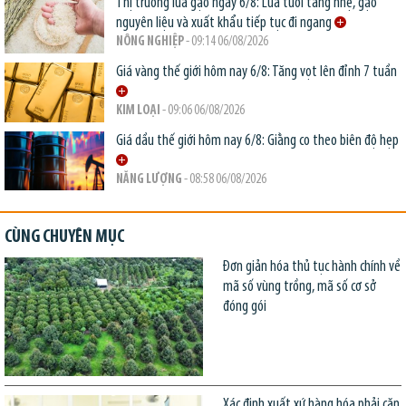
Thị trường lúa gạo ngày 6/8: Lúa tươi tăng nhẹ, gạo
nguyên liệu và xuất khẩu tiếp tục đi ngang
NÔNG NGHIỆP
- 09:14 06/08/2026
Giá vàng thế giới hôm nay 6/8: Tăng vọt lên đỉnh 7 tuần
KIM LOẠI
- 09:06 06/08/2026
Giá dầu thế giới hôm nay 6/8: Giằng co theo biên độ hẹp
NĂNG LƯỢNG
- 08:58 06/08/2026
CÙNG CHUYÊN MỤC
Đơn giản hóa thủ tục hành chính về
mã số vùng trồng, mã số cơ sở
đóng gói
Xác định xuất xứ hàng hóa phải căn