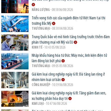
NĂNG LƯỢNG
- 08:58 06/08/2026
Triển vọng tích cực của ngành điện tử Việt Nam tại thị
trường Bắc Mỹ
THƯƠNG MẠI
- 08:30 04/08/2026
Trung Quốc bảo vệ mô hình tăng trưởng trước thềm đàm
phán thương mại với Mỹ và EU
KINH TẾ
- 10:43 05/08/2026
Nhập khẩu hàng hóa từ Đức: Máy móc, linh kiện điện tử
làm động lực bứt phá
THƯƠNG MẠI
- 09:05 05/08/2026
Giá kim loại công nghiệp ngày 6/8: Đà tăng lan rộng ở
nhóm kim loại cơ bản
CÔNG NGHIỆP
- 10:59 06/08/2026
Giá kim loại công nghiệp ngày 6/8: Tăng giảm đan xen,
xu hướng phân hóa duy trì
KIM LOẠI
- 10:47 06/08/2026