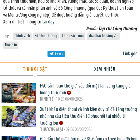
quá trình thực hiện, nếu có khó khăn, vướng mắc, các cơ quan, doanh nghiệp,
tổ chức và cá nhân phản ánh về Bộ Công Thương (qua Cục Kỹ thuật an toàn
và Môi trường công nghiệp) để được hướng dẫn, giải quyết kịp thời.
Xem chi tiết Thông tư
tại đây
Nguồn:
Tạp chí Công thương
Tags:
Chính sách
Bộ Công Thương
Chính sách mới
khai thác khoáng sản
Thông tư
Link gốc
Tweet
TIN NỔI BẬT
XEM NHIỀU
FAO cảnh báo thế giới sắp đối mặt làn sóng tăng giá
lương thực mới
KINH TẾ
- 10:29 06/08/2026
Xuất khẩu điện thoại và linh kiện duy trì đà tăng trưởng
nhờ nhu cầu tiêu thụ điện tử phục hồi tại nhiều thị
trường lớn
THƯƠNG MẠI
- 09:06 06/08/2026
Giá dầu thế giới hôm nay 6/8: Giằng co theo biên độ hẹp