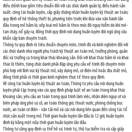
điều chỉnh bao gồm tiêu chuẩn đối với các chức danh quản lý, điều hành sản
xuất; công tác huấn luyện, cấp giấy chứng nhận huấn luyện kỹ thuật an toàn;
quy định về hệ thống thiết bị, phương tiện trước khi đưa vào vận hành lần
đầu trong mỏ hầm lò; xếp loại mỏ hầm lò theo mức độ nguy hiểm do khí mê-
tan cháy, nổ gây ra; đồng thời quy định nội dung huấn luyện đội ngũ ứng cứu
khẩn cấp bán chuyên trách.
Thông tư quy định rõ tiêu chuẩn chuyên môn, trình độ và kinh nghiệm đối với
các chức danh như người phụ trách kỹ thuật an toàn mỏ, trưởng phòng, quản
đốc và trưởng ca trong khai thác khoáng sản. Đối với khai thác hầm lò và khai
thác lộ thiên, từng chức danh phải đáp ứng yêu cầu về trình độ chuyên môn
phù hợp với lĩnh vực kỹ thuật mỏ, xây dựng mỏ, cơ điện mỏ hoặc địa chất mỏ,
đồng thời phải có thời gian kinh nghiệm thực tế theo quy định.
Về công tác huấn luyện kỹ thuật an toàn, Thông tư yêu cầu nội dung huấn
luyện phải tập trung vào các quy định pháp luật về an toàn trong khai thác
khoáng sản, yêu cầu an toàn trong quá trình làm việc, nhận diện nguy cơ và
biện pháp ứng phó sự cố, an toàn thông gió, thoát nước, phòng chống bục
nước, an toàn cơ điện - vận tải mỏ và các nội dung liên quan đến công tác tổ
chức sản xuất trong mỏ. Thời gian huấn luyện lần đầu là 12 giờ, huấn luyện
định kỳ bằng một nửa thời gian huấn luyện lần đầu.
Thông tư cũng quy định cụ thể hồ sơ, trình tự, thủ tục kiểm tra và cấp giấy