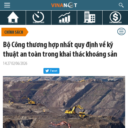
TRANG CHỦ
TIN GIỜ CHÓT
THỊ TRƯỜNG
DỰ ÁN
CHỨNG KHOÁN
CHÍNH SÁCH
Bộ Công thương hợp nhất quy định về kỹ
thuật an toàn trong khai thác khoáng sản
14:27 02/06/2026
Tweet