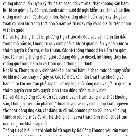
chứng nhận huấn luyện kỹ thuật an toàn đối với khai thác khoáng sản hầm
lò. Hồ sơ gồm giấy đề nghị, danh sách người đề nghị kiểm tra, ảnh và tài liệu
chứng minh trình độ chuyên môn. Giấy chứng nhận huấn luyện kỹ thuật an
toàn có hiệu lực trong thời hạn 5 năm kể từ ngày cấp và có giá trị trên phạm
vi toàn quốc.
Đối với hệ thống thiết bị, phương tiện trước khi đưa vào vận hành lần đầu
trong mỏ hầm lò, Thông tư quy định phải được cơ quan quản lý nhà nước có
thẩm quyền kiểm tra, chấp thuận. Các hệ thống thuộc diện kiểm tra gồm
trục tải mỏ, hệ thống chở người sử dụng động cơ diesel, hệ thống thủy lực
chống giữ trong hầm lò và trạm quạt thông gió chính.
Ngoài ra, Thông tư quy định việc xếp loại mỏ hầm lò theo mức độ nguy hiểm
do khí mê-tan cháy, nổ gây ra. Các tổ chức, cá nhân khai thác khoáng sản
hầm lò có khí mê-tan phải lập hồ sơ xếp loại mỏ hằng năm và gửi cơ quan có
thẩm quyền xem xét, quyết định theo đúng trình tự quy định.
Đối với đội ngũ ứng cứu khẩn cấp bán chuyên trách trong khai thác khoáng
sản, Thông tư yêu cầu phải được huấn luyện về quy định pháp luật, nguyên
tắc hoạt động ứng cứu, các dạng sự cố mỏ, phương pháp cứu nạn, sử dụng
thiết bị cứu hộ, máy đo khí, hệ thống liên lạc và thực hành chiến thuật cứu
nạn, ứng cứu khẩn cấp mỏ.
Thông tư có hiệu lực thi hành kể từ ngày ký. Bộ Công Thương yêu cầu trong