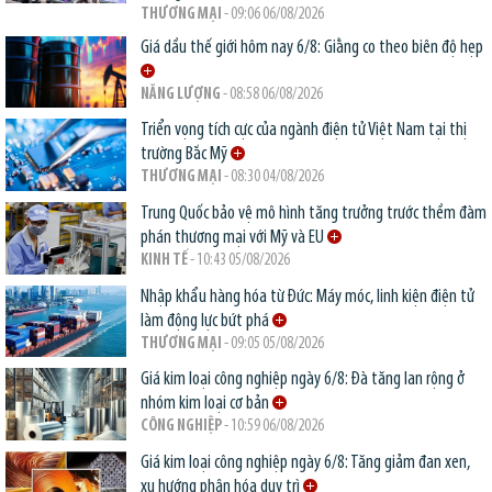
THƯƠNG MẠI
- 09:06 06/08/2026
Giá dầu thế giới hôm nay 6/8: Giằng co theo biên độ hẹp
NĂNG LƯỢNG
- 08:58 06/08/2026
Triển vọng tích cực của ngành điện tử Việt Nam tại thị
trường Bắc Mỹ
THƯƠNG MẠI
- 08:30 04/08/2026
Trung Quốc bảo vệ mô hình tăng trưởng trước thềm đàm
phán thương mại với Mỹ và EU
KINH TẾ
- 10:43 05/08/2026
Nhập khẩu hàng hóa từ Đức: Máy móc, linh kiện điện tử
làm động lực bứt phá
THƯƠNG MẠI
- 09:05 05/08/2026
Giá kim loại công nghiệp ngày 6/8: Đà tăng lan rộng ở
nhóm kim loại cơ bản
CÔNG NGHIỆP
- 10:59 06/08/2026
Giá kim loại công nghiệp ngày 6/8: Tăng giảm đan xen,
xu hướng phân hóa duy trì