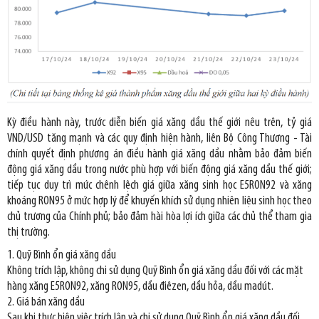
Kỳ điều hành này, trước diễn biến giá xăng dầu thế giới nêu trên, tỷ giá
VND/USD tăng mạnh và các quy định hiện hành, liên Bộ Công Thương - Tài
chính quyết định phương án điều hành giá xăng dầu nhằm bảo đảm biến
động giá xăng dầu trong nước phù hợp với biến động giá xăng dầu thế giới;
tiếp tục duy trì mức chênh lệch giá giữa xăng sinh học E5RON92 và xăng
khoáng RON95 ở mức hợp lý để khuyến khích sử dụng nhiên liệu sinh học theo
chủ trương của Chính phủ; bảo đảm hài hòa lợi ích giữa các chủ thể tham gia
thị trường.
1. Quỹ Bình ổn giá xăng dầu
Không trích lập, không chi sử dụng Quỹ Bình ổn giá xăng dầu đối với các mặt
hàng xăng E5RON92, xăng RON95, dầu điêzen, dầu hỏa, dầu madút.
2. Giá bán xăng dầu
Sau khi thực hiện việc trích lập và chi sử dụng Quỹ Bình ổn giá xăng dầu đối