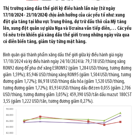
Thị trường xăng dầu thế giới kỳ điều hành lần này (từ ngày
17/10/2024 - 23/10/2024) chịu ảnh hưởng của các yếu tố như: xung
đột gia tăng tại khu vực Trung Đông, dự trữ dầu thô của Mỹ tăng
lên, xung đột quân sự giữa Nga và Ucraina vẫn tiếp diễn,… Các yếu
tố nêu trên khiến giá xăng dầu thế giới trong những ngày vừa qua
có diễn biến tăng, giảm tùy từng mặt hàng.
Bình quân giá thành phẩm xăng dầu thế giới giữa kỳ điều hành giá ngày
17/10/2024 và kỳ điều hành ngày 24/10/2024 là: 79,718 USD/thùng xăng
RON92 dùng để pha chế xăng E5RON92 (giảm 1,284 USD/thùng, tương đương
giảm 1,59%); 85,946 USD/thùng xăng RON95 (giảm 1,504 USD/thùng, tương
đương giảm 1,72%); 86,918 USD/thùng dầu hỏa (giảm 1,520 USD/thùng,
tương đương giảm 1,72%); 85,934 USD/thùng dầu điêzen 0,05S (giảm 2,706
USD/thùng, tương đương giảm 3,05%); 459,390 USD/tấn dầu mazut 180CST
3,5S (giảm 1,222 USD/tấn, tương đương giảm 0,27%).