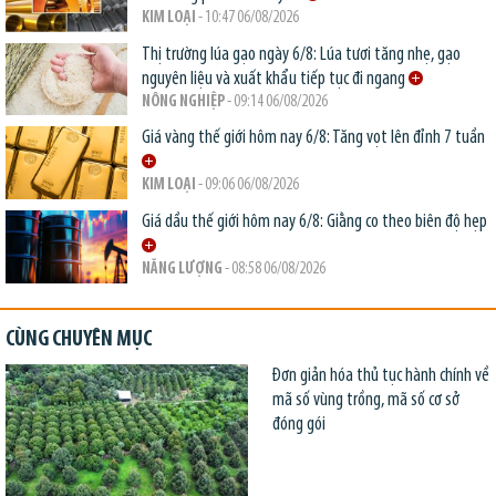
KIM LOẠI
- 10:47 06/08/2026
Thị trường lúa gạo ngày 6/8: Lúa tươi tăng nhẹ, gạo
nguyên liệu và xuất khẩu tiếp tục đi ngang
NÔNG NGHIỆP
- 09:14 06/08/2026
Giá vàng thế giới hôm nay 6/8: Tăng vọt lên đỉnh 7 tuần
KIM LOẠI
- 09:06 06/08/2026
Giá dầu thế giới hôm nay 6/8: Giằng co theo biên độ hẹp
NĂNG LƯỢNG
- 08:58 06/08/2026
CÙNG CHUYÊN MỤC
Đơn giản hóa thủ tục hành chính về
mã số vùng trồng, mã số cơ sở
đóng gói