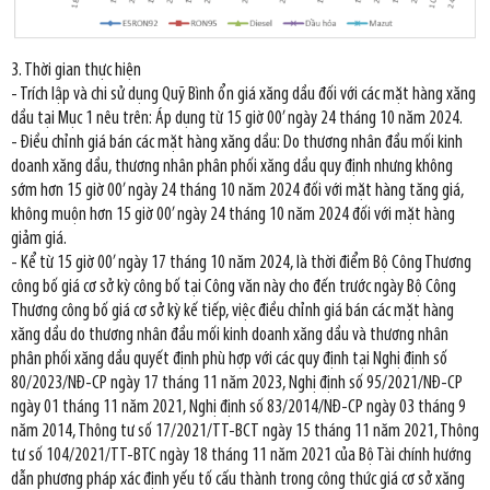
3. Thời gian thực hiện
- Trích lập và chi sử dụng Quỹ Bình ổn giá xăng dầu đối với các mặt hàng xăng
dầu tại Mục 1 nêu trên: Áp dụng từ 15 giờ 00’ ngày 24 tháng 10 năm 2024.
- Điều chỉnh giá bán các mặt hàng xăng dầu: Do thương nhân đầu mối kinh
doanh xăng dầu, thương nhân phân phối xăng dầu quy định nhưng không
sớm hơn 15 giờ 00’ ngày 24 tháng 10 năm 2024 đối với mặt hàng tăng giá,
không muộn hơn 15 giờ 00’ ngày 24 tháng 10 năm 2024 đối với mặt hàng
giảm giá.
- Kể từ 15 giờ 00’ ngày 17 tháng 10 năm 2024, là thời điểm Bộ Công Thương
công bố giá cơ sở kỳ công bố tại Công văn này cho đến trước ngày Bộ Công
Thương công bố giá cơ sở kỳ kế tiếp, việc điều chỉnh giá bán các mặt hàng
xăng dầu do thương nhân đầu mối kinh doanh xăng dầu và thương nhân
phân phối xăng dầu quyết định phù hợp với các quy định tại Nghị định số
80/2023/NĐ-CP ngày 17 tháng 11 năm 2023, Nghị định số 95/2021/NĐ-CP
ngày 01 tháng 11 năm 2021, Nghị định số 83/2014/NĐ-CP ngày 03 tháng 9
năm 2014, Thông tư số 17/2021/TT-BCT ngày 15 tháng 11 năm 2021, Thông
tư số 104/2021/TT-BTC ngày 18 tháng 11 năm 2021 của Bộ Tài chính hướng
dẫn phương pháp xác định yếu tố cấu thành trong công thức giá cơ sở xăng