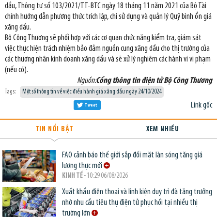
dầu, Thông tư số 103/2021/TT-BTC ngày 18 tháng 11 năm 2021 của Bộ Tài
chính hướng dẫn phương thức trích lập, chi sử dụng và quản lý Quỹ bình ổn giá
xăng dầu.
Bộ Công Thương sẽ phối hợp với các cơ quan chức năng kiểm tra, giám sát
việc thực hiện trách nhiệm bảo đảm nguồn cung xăng dầu cho thị trường của
các thương nhân kinh doanh xăng dầu và sẽ xử lý nghiêm các hành vi vi phạm
(nếu có).
Nguồn:
Cổng thông tin điện tử Bộ Công Thương
Tags:
Một số thông tin về việc điều hành giá xăng dầu ngày 24/10/2024
Link gốc
Tweet
TIN NỔI BẬT
XEM NHIỀU
FAO cảnh báo thế giới sắp đối mặt làn sóng tăng giá
lương thực mới
KINH TẾ
- 10:29 06/08/2026
Xuất khẩu điện thoại và linh kiện duy trì đà tăng trưởng
nhờ nhu cầu tiêu thụ điện tử phục hồi tại nhiều thị
trường lớn