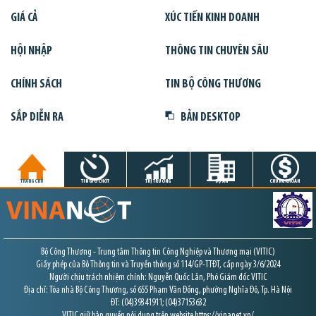
GIÁ CẢ
XÚC TIẾN KINH DOANH
HỘI NHẬP
THÔNG TIN CHUYÊN SÂU
CHÍNH SÁCH
TIN BỘ CÔNG THƯƠNG
SẮP DIỄN RA
BẢN DESKTOP
TRANG CHỦ
TIN GIỜ CHÓT
THỊ TRƯỜNG
DỰ ÁN
CHỨNG KHOÁN
Bộ Công Thương - Trung tâm Thông tin Công Nghiệp và Thương mại (VITIC)
Giấy phép của Bộ Thông tin và Truyền thông số 114/GP-TTĐT, cấp ngày 3/6/2024
Người chịu trách nhiệm chính: Nguyễn Quốc Lân, Phó Giám đốc VITIC
Địa chỉ: Tòa nhà Bộ Công Thương, số 655 Phạm Văn Đồng, phường Nghĩa Đô, Tp. Hà Nội
ĐT: (04)39341911; (04)37153632
VITIC giữ bản quyền nội dung trên website https://vinanet.vn/