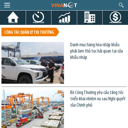
TRANG CHỦ
TIN GIỜ CHÓT
THỊ TRƯỜNG
DỰ ÁN
CHỨNG KHOÁN
CÔNG TÁC QUẢN LÝ THỊ TRƯỜNG
Danh mục hàng hóa nhập khẩu
phải làm thủ tục hải quan tại cửa
khẩu nhập
Bộ Công Thương yêu cầu tăng tốc
triển khai nhiệm vụ sau Nghị quyết
của Chính phủ