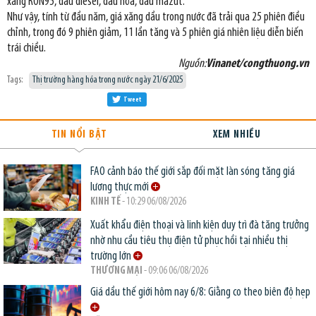
xăng RON95, dầu diesel, dầu hỏa, dầu mazut.
Như vậy, tính từ đầu năm, giá xăng dầu trong nước đã trải qua 25 phiên điều
chỉnh, trong đó 9 phiên giảm, 11 lần tăng và 5 phiên giá nhiên liệu diễn biến
trái chiều.
Nguồn:
Vinanet/congthuong.vn
Tags:
Thị trường hàng hóa trong nước ngày 21/6/2025
Tweet
TIN NỔI BẬT
XEM NHIỀU
FAO cảnh báo thế giới sắp đối mặt làn sóng tăng giá
lương thực mới
KINH TẾ
- 10:29 06/08/2026
Xuất khẩu điện thoại và linh kiện duy trì đà tăng trưởng
nhờ nhu cầu tiêu thụ điện tử phục hồi tại nhiều thị
trường lớn
THƯƠNG MẠI
- 09:06 06/08/2026
Giá dầu thế giới hôm nay 6/8: Giằng co theo biên độ hẹp