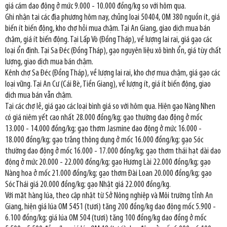
giá cám dao động ở mức 9.000 - 10.000 đồng/kg so với hôm qua.
Ghi nhận tại các địa phương hôm nay, chủng loại 50404, OM 380 nguồn ít, giá
biến ít biến động, kho chợ hỏi mua chậm. Tại An Giang, giao dịch mua bán
chậm, giá ít biến động. Tại Lấp Vò (Đồng Tháp), về lượng lai rai, giá gạo các
loại ổn định. Tại Sa Đéc (Đồng Tháp), gạo nguyên liệu xô bình ổn, giá tùy chất
lượng, giao dịch mua bán chậm.
Kênh chợ Sa Đéc (Đồng Tháp), về lượng lai rai, kho chợ mua chậm, giá gạo các
loại vững. Tại An Cư (Cái Bè, Tiền Giang), về lượng ít, giá ít biến động, giao
dịch mua bán vẫn chậm.
Tại các chợ lẻ, giá gạo các loại bình giá so với hôm qua. Hiện gạo Nàng Nhen
có giá niêm yết cao nhất 28.000 đồng/kg; gạo thường dao động ở mốc
13.000 - 14.000 đồng/kg; gạo thơm Jasmine dao động ở mức 16.000 -
18.000 đồng/kg; gạo trắng thông dụng ở mốc 16.000 đồng/kg; gạo Sóc
thường dao động ở mốc 16.000 - 17.000 đồng/kg; gạo thơm thái hạt dài dao
động ở mức 20.000 - 22.000 đồng/kg; gạo Hương Lài 22.000 đồng/kg; gạo
Nàng hoa ở mốc 21.000 đồng/kg; gạo thơm Đài Loan 20.000 đồng/kg; gạo
Sóc Thái giá 20.000 đồng/kg; gạo Nhật giá 22.000 đồng/kg.
Với mặt hàng lúa, theo cập nhật từ Sở Nông nghiệp và Môi trường tỉnh An
Giang, hiện giá lúa OM 5451 (tươi) tăng 200 đồng/kg dao động mốc 5.900 -
6.100 đồng/kg; giá lúa OM 504 (tươi) tăng 100 đồng/kg dao đồng ở mốc