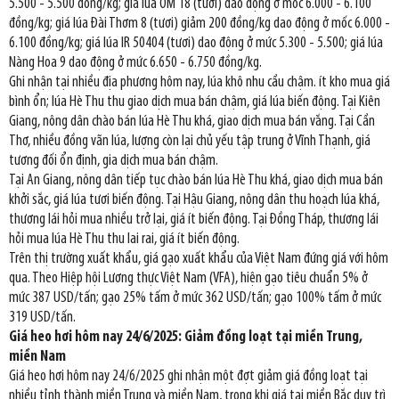
5.500 - 5.500 đồng/kg; giá lúa OM 18 (tươi) dao động ở mốc 6.000 - 6.100
đồng/kg; giá lúa Đài Thơm 8 (tươi) giảm 200 đồng/kg dao động ở mốc 6.000 -
6.100 đồng/kg; giá lúa IR 50404 (tươi) dao động ở mức 5.300 - 5.500; giá lúa
Nàng Hoa 9 dao động ở mức 6.650 - 6.750 đồng/kg.
Ghi nhận tại nhiều địa phương hôm nay, lúa khô nhu cầu chậm. ít kho mua giá
bình ổn; lúa Hè Thu thu giao dịch mua bán chậm, giá lúa biến động. Tại Kiên
Giang, nông dân chào bán lúa Hè Thu khá, giao dịch mua bán vắng. Tại Cần
Thơ, nhiều đồng vãn lúa, lượng còn lại chủ yếu tập trung ở Vĩnh Thạnh, giá
tương đối ổn định, gia dịch mua bán chậm.
Tại An Giang, nông dân tiếp tục chào bán lúa Hè Thu khá, giao dịch mua bán
khởi sắc, giá lúa tươi biến động. Tại Hậu Giang, nông dân thu hoạch lúa khá,
thương lái hỏi mua nhiều trở lại, giá ít biến động. Tại Đồng Tháp, thương lái
hỏi mua lúa Hè Thu thu lai rai, giá ít biến động.
Trên thị trường xuất khẩu, giá gạo xuất khẩu của Việt Nam đứng giá với hôm
qua. Theo Hiệp hội Lương thực Việt Nam (VFA), hiện gạo tiêu chuẩn 5% ở
mức 387 USD/tấn; gạo 25% tấm ở mức 362 USD/tấn; gạo 100% tấm ở mức
319 USD/tấn.
Giá heo hơi hôm nay 24/6/2025: Giảm đồng loạt tại miền Trung,
miền Nam
Giá heo hơi hôm nay 24/6/2025 ghi nhận một đợt giảm giá đồng loạt tại
nhiều tỉnh thành miền Trung và miền Nam, trong khi giá tại miền Bắc duy trì