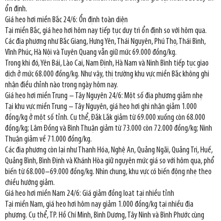
ổn định.
Giá heo hơi miền Bắc 24/6: Ổn định toàn diện
Tại miền Bắc, giá heo hơi hôm nay tiếp tục duy trì ổn định so với hôm qua.
Các địa phương như Bắc Giang, Hưng Yên, Thái Nguyên, Phú Thọ, Thái Bình,
Vĩnh Phúc, Hà Nội và Tuyên Quang vẫn giữ mức 69.000 đồng/kg.
Trong khi đó, Yên Bái, Lào Cai, Nam Định, Hà Nam và Ninh Bình tiếp tục giao
dịch ở mức 68.000 đồng/kg. Như vậy, thị trường khu vực miền Bắc không ghi
nhận điều chỉnh nào trong ngày hôm nay.
Giá heo hơi miền Trung – Tây Nguyên 24/6: Một số địa phương giảm nhẹ
Tại khu vực miền Trung – Tây Nguyên, giá heo hơi ghi nhận giảm 1.000
đồng/kg ở một số tỉnh. Cụ thể, Đắk Lắk giảm từ 69.000 xuống còn 68.000
đồng/kg; Lâm Đồng và Bình Thuận giảm từ 73.000 còn 72.000 đồng/kg; Ninh
Thuận giảm về 71.000 đồng/kg.
Các địa phương còn lại như Thanh Hóa, Nghệ An, Quảng Ngãi, Quảng Trị, Huế,
Quảng Bình, Bình Định và Khánh Hòa giữ nguyên mức giá so với hôm qua, phổ
biến từ 68.000–69.000 đồng/kg. Nhìn chung, khu vực có biến động nhẹ theo
chiều hướng giảm.
Giá heo hơi miền Nam 24/6: Giá giảm đồng loạt tại nhiều tỉnh
Tại miền Nam, giá heo hơi hôm nay giảm 1.000 đồng/kg tại nhiều địa
phương. Cụ thể, TP. Hồ Chí Minh, Bình Dương, Tây Ninh và Bình Phước cùng