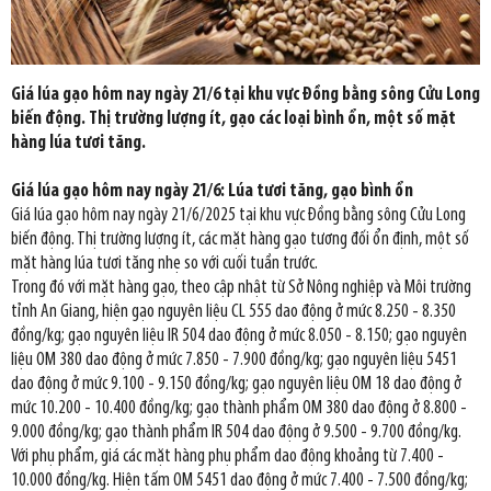
Giá lúa gạo hôm nay ngày 21/6 tại khu vực Đồng bằng sông Cửu Long
biến động. Thị trường lượng ít, gạo các loại bình ổn, một số mặt
hàng lúa tươi tăng.
Giá lúa gạo hôm nay ngày 21/6: Lúa tươi tăng, gạo bình ổn
Giá lúa gạo hôm nay ngày 21/6/2025 tại khu vực Đồng bằng sông Cửu Long
biến động. Thị trường lượng ít, các mặt hàng gạo tương đối ổn định, một số
mặt hàng lúa tươi tăng nhẹ so với cuối tuần trước.
Trong đó với mặt hàng gạo, theo cập nhật từ Sở Nông nghiệp và Môi trường
tỉnh An Giang, hiện gạo nguyên liệu CL 555 dao động ở mức 8.250 - 8.350
đồng/kg; gạo nguyên liệu IR 504 dao động ở mức 8.050 - 8.150; gạo nguyên
liệu OM 380 dao động ở mức 7.850 - 7.900 đồng/kg; gạo nguyên liệu 5451
dao động ở mức 9.100 - 9.150 đồng/kg; gạo nguyên liệu OM 18 dao động ở
mức 10.200 - 10.400 đồng/kg; gạo thành phẩm OM 380 dao động ở 8.800 -
9.000 đồng/kg; gạo thành phẩm IR 504 dao động ở 9.500 - 9.700 đồng/kg.
Với phụ phẩm, giá các mặt hàng phụ phẩm dao động khoảng từ 7.400 -
10.000 đồng/kg. Hiện tấm OM 5451 dao động ở mức 7.400 - 7.500 đồng/kg;