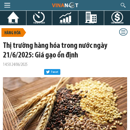
TRANG CHỦ
TIN GIỜ CHÓT
THỊ TRƯỜNG
DỰ ÁN
CHỨNG KHOÁN
HÀNG HÓA
Thị trường hàng hóa trong nước ngày
21/6/2025: Giá gạo ổn định
14:50 24/06/2025
Tweet