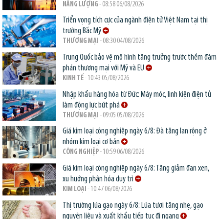
NĂNG LƯỢNG
- 08:58 06/08/2026
Triển vọng tích cực của ngành điện tử Việt Nam tại thị
trường Bắc Mỹ
THƯƠNG MẠI
- 08:30 04/08/2026
Trung Quốc bảo vệ mô hình tăng trưởng trước thềm đàm
phán thương mại với Mỹ và EU
KINH TẾ
- 10:43 05/08/2026
Nhập khẩu hàng hóa từ Đức: Máy móc, linh kiện điện tử
làm động lực bứt phá
THƯƠNG MẠI
- 09:05 05/08/2026
Giá kim loại công nghiệp ngày 6/8: Đà tăng lan rộng ở
nhóm kim loại cơ bản
CÔNG NGHIỆP
- 10:59 06/08/2026
Giá kim loại công nghiệp ngày 6/8: Tăng giảm đan xen,
xu hướng phân hóa duy trì
KIM LOẠI
- 10:47 06/08/2026
Thị trường lúa gạo ngày 6/8: Lúa tươi tăng nhẹ, gạo
nguyên liệu và xuất khẩu tiếp tục đi ngang