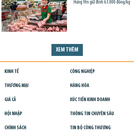
Hưng Yên giữ đỉnh 63.000 đồng/kg
XEM THÊM
KINH TẾ
CÔNG NGHIỆP
THƯƠNG MẠI
HÀNG HÓA
GIÁ CẢ
XÚC TIẾN KINH DOANH
HỘI NHẬP
THÔNG TIN CHUYÊN SÂU
CHÍNH SÁCH
TIN BỘ CÔNG THƯƠNG