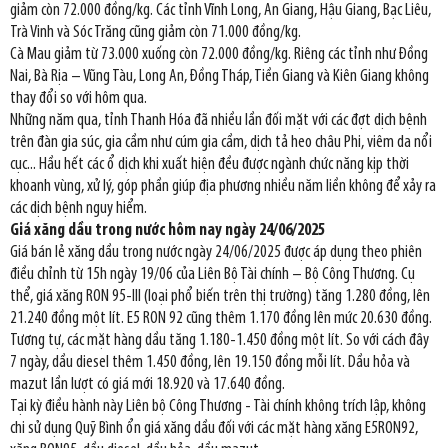
giảm còn 72.000 đồng/kg. Các tỉnh Vĩnh Long, An Giang, Hậu Giang, Bạc Liêu,
Trà Vinh và Sóc Trăng cũng giảm còn 71.000 đồng/kg.
Cà Mau giảm từ 73.000 xuống còn 72.000 đồng/kg. Riêng các tỉnh như Đồng
Nai, Bà Rịa – Vũng Tàu, Long An, Đồng Tháp, Tiền Giang và Kiên Giang không
thay đổi so với hôm qua.
Những năm qua, tỉnh Thanh Hóa đã nhiều lần đối mặt với các đợt dịch bệnh
trên đàn gia súc, gia cầm như cúm gia cầm, dịch tả heo châu Phi, viêm da nổi
cục... Hầu hết các ổ dịch khi xuất hiện đều được ngành chức năng kịp thời
khoanh vùng, xử lý, góp phần giúp địa phương nhiều năm liền không để xảy ra
các dịch bệnh nguy hiểm.
Giá xăng dầu trong nước hôm nay ngày 24/06/2025
Giá bán lẻ xăng dầu trong nước ngày 24/06/2025 được áp dụng theo phiên
điều chỉnh từ 15h ngày 19/06 của Liên Bộ Tài chính – Bộ Công Thương. Cụ
thể, giá xăng RON 95-III (loại phổ biến trên thị trường) tăng 1.280 đồng, lên
21.240 đồng một lít. E5 RON 92 cũng thêm 1.170 đồng lên mức 20.630 đồng.
Tương tự, các mặt hàng dầu tăng 1.180-1.450 đồng một lít. So với cách đây
7 ngày, dầu diesel thêm 1.450 đồng, lên 19.150 đồng mỗi lít. Dầu hỏa và
mazut lần lượt có giá mới 18.920 và 17.640 đồng.
Tại kỳ điều hành này Liên bộ Công Thương - Tài chính không trích lập, không
chi sử dụng Quỹ Bình ổn giá xăng dầu đối với các mặt hàng xăng E5RON92,