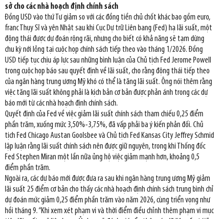
sở cho các nhà hoạch định chính sách
Đồng USD vào thứ Tư giảm so với các đồng tiền chủ chốt khác bao gồm euro,
franc Thụy Sĩ và yên Nhật sau khi Cục Dự trữ Liên bang (Fed) hạ lãi suất, một
động thái được dự đoán rộng rãi, nhưng cho biết có khả năng sẽ tạm dừng
chu kỳ nới lỏng tại cuộc họp chính sách tiếp theo vào tháng 1/2026. Đồng
USD tiếp tục chịu áp lực sau những bình luận của Chủ tịch Fed Jerome Powell
trong cuộc họp báo sau quyết định về lãi suất, cho rằng động thái tiếp theo
của ngân hàng trung ương Mỹ khó có thể là tăng lãi suất. Ông nói thêm rằng
việc tăng lãi suất không phải là kịch bản cơ bản được phản ánh trong các dự
báo mới từ các nhà hoạch định chính sách.
Quyết định của Fed về việc giảm lãi suất chính sách tham chiếu 0,25 điểm
phần trăm, xuống mức 3,50%-3,75%, đã vấp phải ba ý kiến phản đối. Chủ
tịch Fed Chicago Austan Goolsbee và Chủ tịch Fed Kansas City Jeffrey Schmid
lập luận rằng lãi suất chính sách nên được giữ nguyên, trong khi Thống đốc
Fed Stephen Miran một lần nữa ủng hộ việc giảm mạnh hơn, khoảng 0,5
điểm phần trăm.
Ngoài ra, các dự báo mới được đưa ra sau khi ngân hàng trung ương Mỹ giảm
lãi suất 25 điểm cơ bản cho thấy các nhà hoạch định chính sách trung bình chỉ
dự đoán mức giảm 0,25 điểm phần trăm vào năm 2026, cùng triển vọng như
hồi tháng 9. “Khi xem xét phạm vi và thời điểm điều chỉnh thêm phạm vi mục