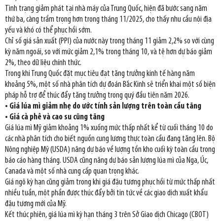
Tình trạng giảm phát tại nhà máy của Trung Quốc, hiện đã bước sang năm
thứ ba, càng trầm trọng hơn trong tháng 11/2025, cho thấy nhu cầu nội địa
yếu và khó có thể phục hồi sớm.
Chỉ số giá sản xuất (PPI) của nước này trong tháng 11 giảm 2,2% so với cùng
kỳ năm ngoái, so với mức giảm 2,1% trong tháng 10, và tệ hơn dự báo giảm
2%, theo dữ liệu chính thức.
Trong khi Trung Quốc đặt mục tiêu đạt tăng trưởng kinh tế hàng năm
khoảng 5%, một số nhà phân tích dự đoán Bắc Kinh sẽ triển khai một số biện
pháp hỗ trợ để thúc đẩy tăng trưởng trong quý đầu tiên năm 2026.
• Giá lúa mì giảm nhẹ do ước tính sản lượng trên toàn cầu tăng
• Giá cà phê và cao su cũng tăng
Giá lúa mì Mỹ giảm khoảng 1% xuống mức thấp nhất kể từ cuối tháng 10 do
các nhà phân tích cho biết nguồn cung lương thực toàn cầu đang tăng lên. Bộ
Nông nghiệp Mỹ (USDA) nâng dự báo về lượng tồn kho cuối kỳ toàn cầu trong
báo cáo hàng tháng. USDA cũng nâng dự báo sản lượng lúa mì của Nga, Úc,
Canada và một số nhà cung cấp quan trọng khác.
Giá ngô kỳ hạn cũng giảm trong khi giá đậu tương phục hồi từ mức thấp nhất
nhiều tuần, một phần được thúc đẩy bởi tin tức về các giao dịch xuất khẩu
đậu tương mới của Mỹ.
Kết thúc phiên, giá lúa mì kỳ hạn tháng 3 trên Sở Giao dịch Chicago (CBOT)