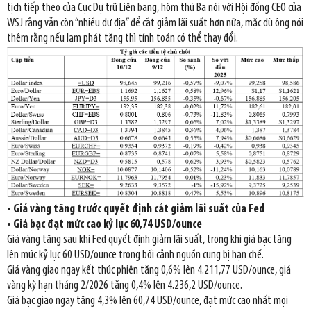
tịch tiếp theo của Cục Dự trữ Liên bang, hôm thứ Ba nói với Hội đồng CEO của
WSJ rằng vẫn còn “nhiều dư địa” để cắt giảm lãi suất hơn nữa, mặc dù ông nói
thêm rằng nếu lạm phát tăng thì tính toán có thể thay đổi.
• Giá vàng tăng trước quyết định cắt giảm lãi suất của Fed
• Giá bạc đạt mức cao kỷ lục 60,74 USD/ounce
Giá vàng tăng sau khi Fed quyết định giảm lãi suất, trong khi giá bạc tăng
lên mức kỷ lục 60 USD/ounce trong bối cảnh nguồn cung bị hạn chế.
Giá vàng giao ngay kết thúc phiên tăng 0,6% lên 4.211,77 USD/ounce, giá
vàng kỳ hạn tháng 2/2026 tăng 0,4% lên 4.236,2 USD/ounce.
Giá bạc giao ngay tăng 4,3% lên 60,74 USD/ounce, đạt mức cao nhất mọi