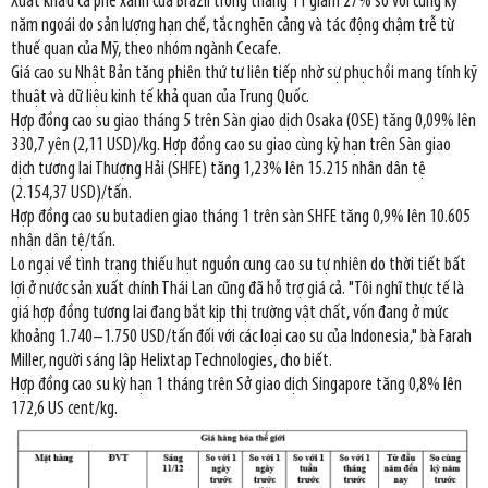
Xuất khẩu cà phê xanh của Brazil trong tháng 11 giảm 27% so với cùng kỳ
năm ngoái do sản lượng hạn chế, tắc nghẽn cảng và tác động chậm trễ từ
thuế quan của Mỹ, theo nhóm ngành Cecafe.
Giá cao su Nhật Bản tăng phiên thứ tư liên tiếp nhờ sự phục hồi mang tính kỹ
thuật và dữ liệu kinh tế khả quan của Trung Quốc.
Hợp đồng cao su giao tháng 5 trên Sàn giao dịch Osaka (OSE) tăng 0,09% lên
330,7 yên (2,11 USD)/kg. Hợp đồng cao su giao cùng kỳ hạn trên Sàn giao
dịch tương lai Thượng Hải (SHFE) tăng 1,23% lên 15.215 nhân dân tệ
(2.154,37 USD)/tấn.
Hợp đồng cao su butadien giao tháng 1 trên sàn SHFE tăng 0,9% lên 10.605
nhân dân tệ/tấn.
Lo ngại về tình trạng thiếu hụt nguồn cung cao su tự nhiên do thời tiết bất
lợi ở nước sản xuất chính Thái Lan cũng đã hỗ trợ giá cả. "Tôi nghĩ thực tế là
giá hợp đồng tương lai đang bắt kịp thị trường vật chất, vốn đang ở mức
khoảng 1.740–1.750 USD/tấn đối với các loại cao su của Indonesia," bà Farah
Miller, người sáng lập Helixtap Technologies, cho biết.
Hợp đồng cao su kỳ hạn 1 tháng trên Sở giao dịch Singapore tăng 0,8% lên
172,6 US cent/kg.