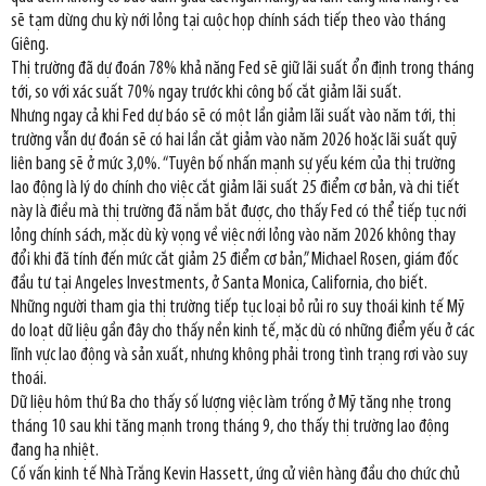
sẽ tạm dừng chu kỳ nới lỏng tại cuộc họp chính sách tiếp theo vào tháng
Giêng.
Thị trường đã dự đoán 78% khả năng Fed sẽ giữ lãi suất ổn định trong tháng
tới, so với xác suất 70% ngay trước khi công bố cắt giảm lãi suất.
Nhưng ngay cả khi Fed dự báo sẽ có một lần giảm lãi suất vào năm tới, thị
trường vẫn dự đoán sẽ có hai lần cắt giảm vào năm 2026 hoặc lãi suất quỹ
liên bang sẽ ở mức 3,0%. “Tuyên bố nhấn mạnh sự yếu kém của thị trường
lao động là lý do chính cho việc cắt giảm lãi suất 25 điểm cơ bản, và chi tiết
này là điều mà thị trường đã nắm bắt được, cho thấy Fed có thể tiếp tục nới
lỏng chính sách, mặc dù kỳ vọng về việc nới lỏng vào năm 2026 không thay
đổi khi đã tính đến mức cắt giảm 25 điểm cơ bản,” Michael Rosen, giám đốc
đầu tư tại Angeles Investments, ở Santa Monica, California, cho biết.
Những người tham gia thị trường tiếp tục loại bỏ rủi ro suy thoái kinh tế Mỹ
do loạt dữ liệu gần đây cho thấy nền kinh tế, mặc dù có những điểm yếu ở các
lĩnh vực lao động và sản xuất, nhưng không phải trong tình trạng rơi vào suy
thoái.
Dữ liệu hôm thứ Ba cho thấy số lượng việc làm trống ở Mỹ tăng nhẹ trong
tháng 10 sau khi tăng mạnh trong tháng 9, cho thấy thị trường lao động
đang hạ nhiệt.
Cố vấn kinh tế Nhà Trắng Kevin Hassett, ứng cử viên hàng đầu cho chức chủ