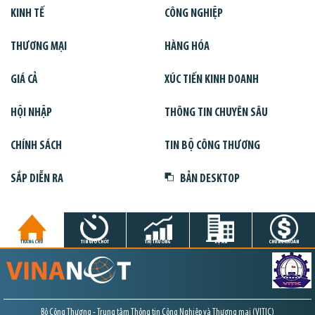
KINH TẾ
CÔNG NGHIỆP
THƯƠNG MẠI
HÀNG HÓA
GIÁ CẢ
XÚC TIẾN KINH DOANH
HỘI NHẬP
THÔNG TIN CHUYÊN SÂU
CHÍNH SÁCH
TIN BỘ CÔNG THƯƠNG
SẮP DIỄN RA
BẢN DESKTOP
TRANG CHỦ
TIN GIỜ CHÓT
THỊ TRƯỜNG
DỰ ÁN
CHỨNG KHOÁN
Bộ Công Thương - Trung tâm Thông tin Công Nghiệp và Thương mại (VITIC)