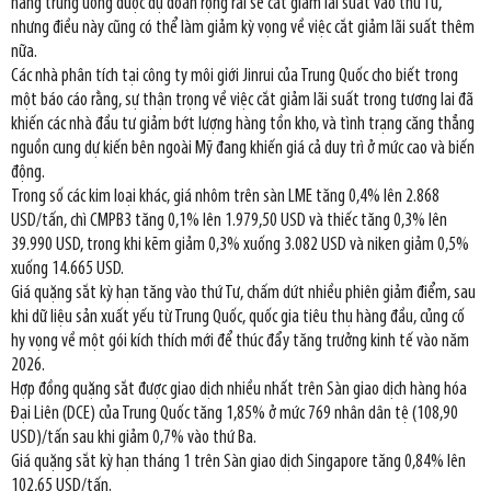
hàng trung ương được dự đoán rộng rãi sẽ cắt giảm lãi suất vào thứ Tư,
nhưng điều này cũng có thể làm giảm kỳ vọng về việc cắt giảm lãi suất thêm
nữa.
Các nhà phân tích tại công ty môi giới Jinrui của Trung Quốc cho biết trong
một báo cáo rằng, sự thận trọng về việc cắt giảm lãi suất trong tương lai đã
khiến các nhà đầu tư giảm bớt lượng hàng tồn kho, và tình trạng căng thẳng
nguồn cung dự kiến bên ngoài Mỹ đang khiến giá cả duy trì ở mức cao và biến
động.
Trong số các kim loại khác, giá nhôm trên sàn LME tăng 0,4% lên 2.868
USD/tấn, chì CMPB3 tăng 0,1% lên 1.979,50 USD và thiếc tăng 0,3% lên
39.990 USD, trong khi kẽm giảm 0,3% xuống 3.082 USD và niken giảm 0,5%
xuống 14.665 USD.
Giá quặng sắt kỳ hạn tăng vào thứ Tư, chấm dứt nhiều phiên giảm điểm, sau
khi dữ liệu sản xuất yếu từ Trung Quốc, quốc gia tiêu thụ hàng đầu, củng cố
hy vọng về một gói kích thích mới để thúc đẩy tăng trưởng kinh tế vào năm
2026.
Hợp đồng quặng sắt được giao dịch nhiều nhất trên Sàn giao dịch hàng hóa
Đại Liên (DCE) của Trung Quốc tăng 1,85% ở mức 769 nhân dân tệ (108,90
USD)/tấn sau khi giảm 0,7% vào thứ Ba.
Giá quặng sắt kỳ hạn tháng 1 trên Sàn giao dịch Singapore tăng 0,84% lên
102,65 USD/tấn.