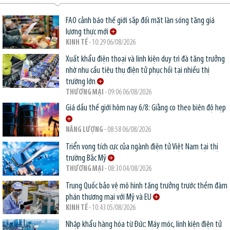
FAO cảnh báo thế giới sắp đối mặt làn sóng tăng giá
lương thực mới
KINH TẾ
- 10:29 06/08/2026
Xuất khẩu điện thoại và linh kiện duy trì đà tăng trưởng
nhờ nhu cầu tiêu thụ điện tử phục hồi tại nhiều thị
trường lớn
THƯƠNG MẠI
- 09:06 06/08/2026
Giá dầu thế giới hôm nay 6/8: Giằng co theo biên độ hẹp
NĂNG LƯỢNG
- 08:58 06/08/2026
Triển vọng tích cực của ngành điện tử Việt Nam tại thị
trường Bắc Mỹ
THƯƠNG MẠI
- 08:30 04/08/2026
Trung Quốc bảo vệ mô hình tăng trưởng trước thềm đàm
phán thương mại với Mỹ và EU
KINH TẾ
- 10:43 05/08/2026
Nhập khẩu hàng hóa từ Đức: Máy móc, linh kiện điện tử