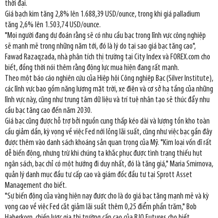
thời đại.
Giá bạch kim tăng 2,8% lên 1.688,39 USD/ounce, trong khi giá palladium
tăng 2,6% lên 1.503,74 USD/ounce.
"Mọi người đang dự đoán rằng sẽ có nhu cầu bạc trong lĩnh vực công nghiệp
sẽ mạnh mẽ trong những năm tới, đó là lý do tại sao giá bạc tăng cao",
Fawad Razaqzada, nhà phân tích thị trường tại City Index và FOREX.com cho
biết, đồng thời nói thêm rằng động lực mua hiện đang rất mạnh.
Theo một báo cáo nghiên cứu của Hiệp hội Công nghiệp Bạc (Silver Institute),
các lĩnh vực bao gồm năng lượng mặt trời, xe điện và cơ sở hạ tầng của những
lĩnh vực này, cũng như trung tâm dữ liệu và trí tuệ nhân tạo sẽ thúc đẩy nhu
cầu bạc tăng cao đến năm 2030.
Giá bạc cũng được hỗ trợ bởi nguồn cung thấp kéo dài và lượng tồn kho toàn
cầu giảm dần, kỳ vọng về việc Fed nới lỏng lãi suất, cũng như việc bạc gần đây
được thêm vào danh sách khoáng sản quan trọng của Mỹ. "Kim loại vốn dĩ rất
dễ biến động, nhưng trừ khi chúng ta khắc phục được tình trạng thiếu hụt
ngân sách, bạc chỉ có một hướng đi duy nhất, đó là tăng giá," Maria Smirnova,
quản lý danh mục đầu tư cấp cao và giám đốc đầu tư tại Sprott Asset
Management cho biết.
"Sự biến động của vàng hiện nay được cho là do giá bạc tăng mạnh mẽ và kỳ
vọng cao về việc Fed cắt giảm lãi suất thêm 0,25 điểm phần trăm," Bob
Haberkorn, chiến lược gia thị trường cấp cao của RJO Futures cho biết.