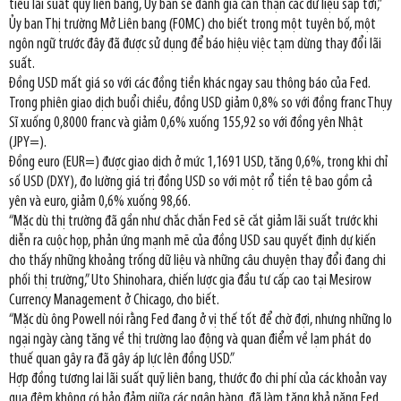
tiêu lãi suất quỹ liên bang, Ủy ban sẽ đánh giá cẩn thận các dữ liệu sắp tới,”
Ủy ban Thị trường Mở Liên bang (FOMC) cho biết trong một tuyên bố, một
ngôn ngữ trước đây đã được sử dụng để báo hiệu việc tạm dừng thay đổi lãi
suất.
Đồng USD mất giá so với các đồng tiền khác ngay sau thông báo của Fed.
Trong phiên giao dịch buổi chiều, đồng USD giảm 0,8% so với đồng franc Thụy
Sĩ xuống 0,8000 franc và giảm 0,6% xuống 155,92 so với đồng yên Nhật
(JPY=).
Đồng euro (EUR=) được giao dịch ở mức 1,1691 USD, tăng 0,6%, trong khi chỉ
số USD (DXY), đo lường giá trị đồng USD so với một rổ tiền tệ bao gồm cả
yên và euro, giảm 0,6% xuống 98,66.
“Mặc dù thị trường đã gần như chắc chắn Fed sẽ cắt giảm lãi suất trước khi
diễn ra cuộc họp, phản ứng mạnh mẽ của đồng USD sau quyết định dự kiến
cho thấy những khoảng trống dữ liệu và những câu chuyện thay đổi đang chi
phối thị trường,” Uto Shinohara, chiến lược gia đầu tư cấp cao tại Mesirow
Currency Management ở Chicago, cho biết.
“Mặc dù ông Powell nói rằng Fed đang ở vị thế tốt để chờ đợi, nhưng những lo
ngại ngày càng tăng về thị trường lao động và quan điểm về lạm phát do
thuế quan gây ra đã gây áp lực lên đồng USD.”
Hợp đồng tương lai lãi suất quỹ liên bang, thước đo chi phí của các khoản vay
qua đêm không có bảo đảm giữa các ngân hàng, đã làm tăng khả năng Fed