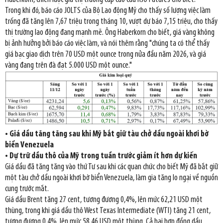
Trong khi đó, báo cáo JOLTS của Bộ Lao động Mỹ cho thấy số lượng việc làm
trống đã tăng lên 7,67 triệu trong tháng 10, vượt dự báo 7,15 triệu, cho thấy
thị trường lao động đang mạnh mẽ. Ông Haberkorn cho biết, giá vàng không
bị ảnh hưởng bởi báo cáo việc làm, và nói thêm rằng "chúng ta có thể thấy
giá bạc giao dịch trên 70 USD một ounce trong nửa đầu năm 2026, và giá
vàng đang trên đà đạt 5.000 USD một ounce."
• Giá dầu tăng tăng sau khi Mỹ bắt giữ tàu chở dầu ngoài khơi bờ
biển Venezuela
• Dự trữ dầu thô của Mỹ trong tuần trước giảm ít hơn dự kiến
Giá dầu đã tăng tăng vào thứ Tư sau khi các quan chức cho biết Mỹ đã bắt giữ
một tàu chở dầu ngoài khơi bờ biển Venezuela, làm gia tăng lo ngại về nguồn
cung trước mắt.
Giá dầu Brent tăng 27 cent, tương đương 0,4%, lên mức 62,21 USD một
thùng, trong khi giá dầu thô West Texas Intermediate (WTI) tăng 21 cent,
tương đương 0,4%, lên mức 58,46 USD một thùng. Cả hai hợp đồng dầu