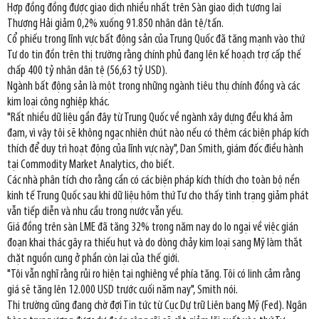
Hợp đồng đồng được giao dịch nhiều nhất trên Sàn giao dịch tương lai
Thượng Hải giảm 0,2% xuống 91.850 nhân dân tệ/tấn.
Cổ phiếu trong lĩnh vực bất động sản của Trung Quốc đã tăng mạnh vào thứ
Tư do tin đồn trên thị trường rằng chính phủ đang lên kế hoạch trợ cấp thế
chấp 400 tỷ nhân dân tệ (56,63 tỷ USD).
Ngành bất động sản là một trong những ngành tiêu thụ chính đồng và các
kim loại công nghiệp khác.
"Rất nhiều dữ liệu gần đây từ Trung Quốc về ngành xây dựng đều khá ảm
đạm, vì vậy tôi sẽ không ngạc nhiên chút nào nếu có thêm các biện pháp kích
thích để duy trì hoạt động của lĩnh vực này", Dan Smith, giám đốc điều hành
tại Commodity Market Analytics, cho biết.
Các nhà phân tích cho rằng cần có các biện pháp kích thích cho toàn bộ nền
kinh tế Trung Quốc sau khi dữ liệu hôm thứ Tư cho thấy tình trạng giảm phát
vẫn tiếp diễn và nhu cầu trong nước vẫn yếu.
Giá đồng trên sàn LME đã tăng 32% trong năm nay do lo ngại về việc gián
đoạn khai thác gây ra thiếu hụt và do dòng chảy kim loại sang Mỹ làm thắt
chặt nguồn cung ở phần còn lại của thế giới.
"Tôi vẫn nghĩ rằng rủi ro hiện tại nghiêng về phía tăng. Tôi có linh cảm rằng
giá sẽ tăng lên 12.000 USD trước cuối năm nay", Smith nói.
Thị trường cũng đang chờ đợi Tin tức từ Cục Dự trữ Liên bang Mỹ (Fed). Ngân