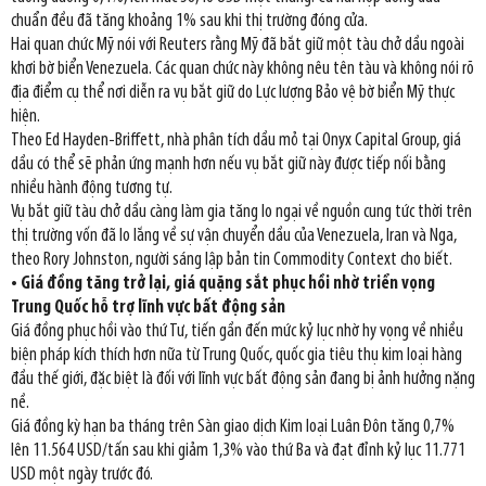
chuẩn đều đã tăng khoảng 1% sau khi thị trường đóng cửa.
Hai quan chức Mỹ nói với Reuters rằng Mỹ đã bắt giữ một tàu chở dầu ngoài
khơi bờ biển Venezuela. Các quan chức này không nêu tên tàu và không nói rõ
địa điểm cụ thể nơi diễn ra vụ bắt giữ do Lực lượng Bảo vệ bờ biển Mỹ thực
hiện.
Theo Ed Hayden-Briffett, nhà phân tích dầu mỏ tại Onyx Capital Group, giá
dầu có thể sẽ phản ứng mạnh hơn nếu vụ bắt giữ này được tiếp nối bằng
nhiều hành động tương tự.
Vụ bắt giữ tàu chở dầu càng làm gia tăng lo ngại về nguồn cung tức thời trên
thị trường vốn đã lo lắng về sự vận chuyển dầu của Venezuela, Iran và Nga,
theo Rory Johnston, người sáng lập bản tin Commodity Context cho biết.
• Giá đồng tăng trở lại, giá quặng sắt phục hồi nhờ triển vọng
Trung Quốc hỗ trợ lĩnh vực bất động sản
Giá đồng phục hồi vào thứ Tư, tiến gần đến mức kỷ lục nhờ hy vọng về nhiều
biện pháp kích thích hơn nữa từ Trung Quốc, quốc gia tiêu thụ kim loại hàng
đầu thế giới, đặc biệt là đối với lĩnh vực bất động sản đang bị ảnh hưởng nặng
nề.
Giá đồng kỳ hạn ba tháng trên Sàn giao dịch Kim loại Luân Đôn tăng 0,7%
lên 11.564 USD/tấn sau khi giảm 1,3% vào thứ Ba và đạt đỉnh kỷ lục 11.771
USD một ngày trước đó.