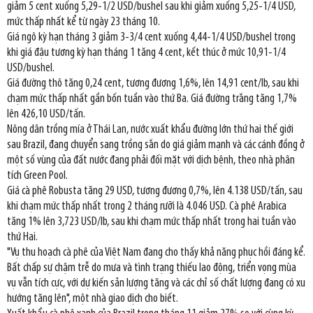
giảm 5 cent xuống 5,29-1/2 USD/bushel sau khi giảm xuống 5,25-1/4 USD,
mức thấp nhất kể từ ngày 23 tháng 10.
Giá ngô kỳ hạn tháng 3 giảm 3-3/4 cent xuống 4,44-1/4 USD/bushel trong
khi giá đậu tương kỳ hạn tháng 1 tăng 4 cent, kết thúc ở mức 10,91-1/4
USD/bushel.
Giá đường thô tăng 0,24 cent, tương đương 1,6%, lên 14,91 cent/lb, sau khi
chạm mức thấp nhất gần bốn tuần vào thứ Ba. Giá đường trắng tăng 1,7%
lên 426,10 USD/tấn.
Nông dân trồng mía ở Thái Lan, nước xuất khẩu đường lớn thứ hai thế giới
sau Brazil, đang chuyển sang trồng sắn do giá giảm mạnh và các cánh đồng ở
một số vùng của đất nước đang phải đối mặt với dịch bệnh, theo nhà phân
tích Green Pool.
Giá cà phê Robusta tăng 29 USD, tương đương 0,7%, lên 4.138 USD/tấn, sau
khi chạm mức thấp nhất trong 2 tháng rưỡi là 4.046 USD. Cà phê Arabica
tăng 1% lên 3,723 USD/lb, sau khi chạm mức thấp nhất trong hai tuần vào
thứ Hai.
"Vụ thu hoạch cà phê của Việt Nam đang cho thấy khả năng phục hồi đáng kể.
Bất chấp sự chậm trễ do mưa và tình trạng thiếu lao động, triển vọng mùa
vụ vẫn tích cực, với dự kiến sản lượng tăng và các chỉ số chất lượng đang có xu
hướng tăng lên", một nhà giao dịch cho biết.