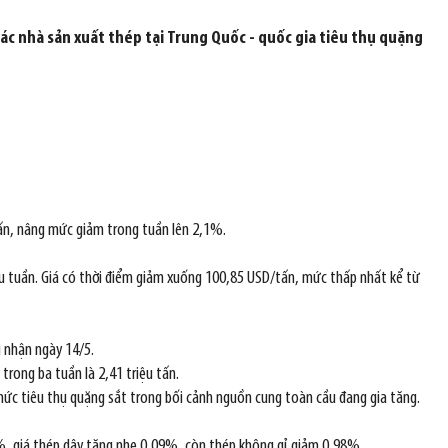
 các nhà sản xuất thép tại Trung Quốc - quốc gia tiêu thụ quặng
tấn, nâng mức giảm trong tuần lên 2,1%.
u tuần. Giá có thời điểm giảm xuống 100,85 USD/tấn, mức thấp nhất kể từ
 nhận ngày 14/5.
rong ba tuần là 2,41 triệu tấn.
mức tiêu thụ quặng sắt trong bối cảnh nguồn cung toàn cầu đang gia tăng.
5%, giá thép dây tăng nhẹ 0,09%, còn thép không gỉ giảm 0,98%.