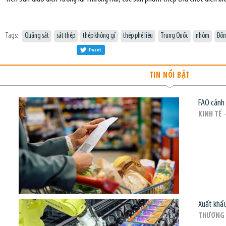
Tags:
Quặng sắt
sắt thép
thép không gỉ
thép phế liệu
Trung Quốc
nhôm
Đồ
Tweet
TIN NỔI BẬT
FAO cảnh 
KINH TẾ
-
Xuất khẩu
THƯƠNG 