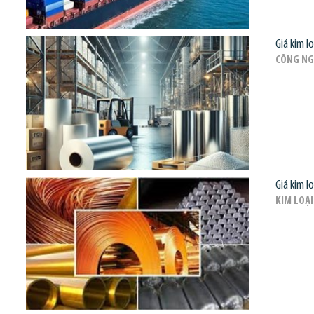
Giá kim l
CÔNG NG
Giá kim l
KIM LOẠI