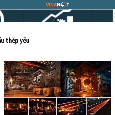
THỊ TRƯỜNG
cầu thép yếu