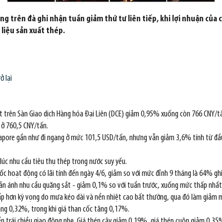
ng trên đà ghi nhận tuần giảm thứ tư liên tiếp, khi lợi nhuận của
 liệu sản xuất thép.
ở lại
ất trên Sàn Giao dịch Hàng hóa Đại Liên (DCE) giảm 0,95% xuống còn 766 CNY/
 ở 760,5 CNY/tấn.
ngapore gần như đi ngang ở mức 101,5 USD/tấn, nhưng vẫn giảm 3,6% tính từ đầ
 lúc nhu cầu tiêu thụ thép trong nước suy yếu.
 hoạt động có lãi tính đến ngày 4/6, giảm so với mức đỉnh 9 tháng là 64% ghi
ản ánh nhu cầu quặng sắt - giảm 0,1% so với tuần trước, xuống mức thấp nhất t
ấp hơn kỳ vọng do mưa kéo dài và nền nhiệt cao bất thường, qua đó làm giảm 
tăng 0,32%, trong khi giá than cốc tăng 0,17%.
iến trái chiều giao động nhẹ. Giá thép cây giảm 0,19%, giá thép cuộn giảm 0,3