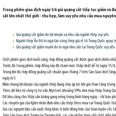
Trong phiên giao dịch ngày 5/6 giá quặng sắt tiếp tục giảm và đa
sắt lớn nhất thế giới - thu hẹp, làm suy yếu nhu cầu mua nguyên
Giá quặng sắt giảm do lợi nhuận và nhu cầu ngành thép suy yếu
Ngành thép Ấn Độ lo ngại làn sóng thép giá rẻ từ Trung Quốc quay tr
Giá quặng sắt giảm mạnh do lo ngại nhu cầu tại Trung Quốc suy yếu
Chốt phiên giao dịch buổi sáng, hợp đồng quặng sắt được giao dịch nhiều nh
Trước đó trong phiên, hợp đồng này đã chạm mức thấp nhất kể từ ngày 15/4,
Trong khi đó, hợp đồng quặng sắt chuẩn giao tháng 7 trên Sàn Giao dịch Si
ngày 6/3.
Nhìn chung lợi nhuận của ngành thép đang chịu áp lực khi giá than tăng trong
Theo dữ liệu từ công ty tư vấn Mysteel, khoảng 59% nhà máy thép Trung Quốc
Dữ liệu cũng cho thấy sản lượng gang nóng trung bình hàng ngày - chỉ báo ph
Các chuyên gia của Kpler nhận định nhu cầu thép theo mùa tại Trung Quốc th
Giá các nguyên liệu sản xuất thép khác ít biến động hơn. Giá than luyện cốc 
Trên Sàn Giao dịch Tương lai Thượng Hải, các sản phẩm thép chủ chốt diễn b