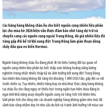
Các hãng hàng không châu Âu cho biết nguồn cung nhiên liệu phản
lực cho mùa hè 2026 hiện vẫn được đảm bảo nhờ tăng dự trữ và
chuyển sang các nguồn cung ngoài Trung Đông, dù giá nhiên liệu đã
tăng gấp đôi kể từ khi xung đột Trung Đông làm gián đoạn dòng
chảy dầu qua eo biển Hormuz.
Ngành hàng không châu Âu đang phát đi tín hiệu tương đối lạc quan về
nguồn cung nhiên liệu phản lực bất chấp cuộc khủng hoảng năng lượng
nghiêm trọng nhất nhiều thập kỷ do ảnh hưởng bởi xung đột Trung Đông.
Giá nhiên liệu hàng không đã tăng lên khoảng 1.400 USD/tấn, gấp đôi so với
trước chiến sự. Tuy nhiên, nhiều hãng bay và nhà khai thác cảng hàng không
tại châu Âu cho rằng nguy cơ thiếu hụt trong ngắn hạn hiện chưa đáng lo
ngại nhờ khả năng xoay chuyển nguồn cung và tăng tích trữ nhiên liệu.
Giới phân tích cho rằng việc các doanh nghiệp hàng không giảm nhẹ mức độ
cảnh báo cũng nhằm duy trì nhu cầu du lịch và tránh ảnh hưởng tới mùa cao