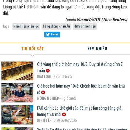
trọng trong ngắn hạn hiện chưa lớn, song cảnh báo an ninh nguồn cung năng
lượng có thể trở thành vấn đề đáng lo ngại hơn nếu xung đột Trung Đông kéo
dài.
Nguồn:
Vinanet/VITIC (Theo Reuters)
Tags:
Nhiên liệu phản lực
hàng không châu Âu
dự trữ nhiên liệu
Tweet
TIN NỔI BẬT
XEM NHIỀU
Giá vàng thế giới hôm nay 10/8: Duy trì ở vùng đỉnh 7
tuần
KIM LOẠI
- 45 phút trước
Giá heo hơi hôm nay 10/8: Chênh lệch ba miền vẫn khá
rõ
NÔNG NGHIỆP
- 1 giờ trước
FAO cảnh báo thế giới sắp đối mặt làn sóng tăng giá
lương thực mới
KINH TẾ
- 10:29 06/08/2026