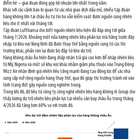
điểm hè – giai đoạn đóng góp lợi nhuận lớn nhất trong năm.
Khác với các cảnh báo bi quan từ các nhà giao dịch dầu mỏ, nhiều tập đoàn
hàng không lớn tại châu Âu tự tin họ vẫn kiểm soát được nguồn cung nhiên
liệu cho ít nhất vài tháng tới.
Tập đoàn Lufthansa cho biết nguồn nhiên liệu hiện đủ đáp ứng tới giữa
tháng 7/2026. Khoảng một nửa lượng nhiên liệu phản lực mà hãng trước đây
nhập từ khu vực Vùng Vịnh đã được thay thế bằng nguồn cung từ các thị
trường khác, phần còn lại được bù đắp từ kho dự trữ.
Hàng không châu Âu hiện đang chấp nhận trả giá cao hơn để nhập nhiên liệu
từ Mỹ, Nigeria và một số khu vực khác nhằm giảm phụ thuộc vào Trung Đông.
Wizz Air nhận định giá nhiên liệu tăng mạnh đang tạo động lực để các nhà
cung cấp mở rộng nguồn hàng thay thế, qua đó giúp thị trường tránh rơi vào
tình trạng đứt gãy nguồn cung nghiêm trọng.
Trong khi đó, dữ liệu từ công ty công nghệ nhiên liệu hàng không i6 Group cho
thấy lượng dự trữ nhiên liệu phản lực tại nhiều sân bay châu Âu trong tháng
4/2026 đã tăng hơn 60% so với trước đó.