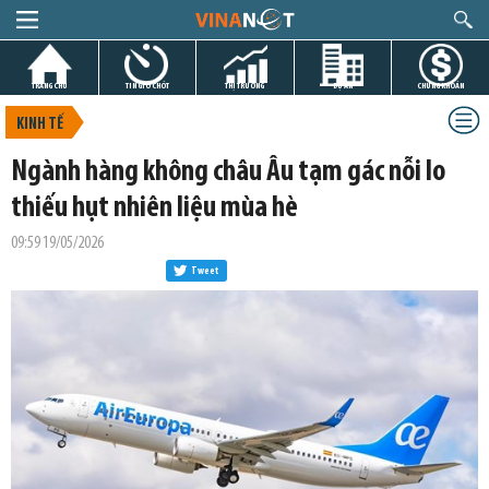
TRANG CHỦ
TIN GIỜ CHÓT
THỊ TRƯỜNG
DỰ ÁN
CHỨNG KHOÁN
KINH TẾ
Ngành hàng không châu Âu tạm gác nỗi lo
thiếu hụt nhiên liệu mùa hè
09:59 19/05/2026
Tweet