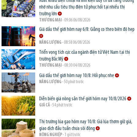
Xuất khẩu điện thoại và linh kiện duy trì đà tăng trưởng
nhờ nhu cầu tiêu thụ điện tử phục hồi tại nhiều thị
trường lớn
THƯƠNG MẠI
- 09:06 06/08/2026
Giá dầu thế giới hôm nay 6/8: Giằng co theo biên độ hẹp
NĂNG LƯỢNG
- 08:58 06/08/2026
Triển vọng tích cực của ngành điện tử Việt Nam tại thị
trường Bắc Mỹ
THƯƠNG MẠI
- 08:30 04/08/2026
Giá dầu thế giới hôm nay 10/8: Hồi phục nhẹ
NĂNG LƯỢNG
- 50 phút trước
Diễn biến giá nông sản thế giới hôm nay 10/8/2026
GIÁ CẢ
- 54 phút trước
Thị trường lúa gạo hôm nay 10/8: Giá lúa thơm giữ giá,
giao dịch đầu tuần chưa sôi động
NÔNG NGHIỆP
- 1 giờ trước