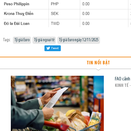
Tags:
Tỷ giá Euro
Tỷ giá ngoại tệ
Tỷ giá Euro ngày 12/11/2025
Tweet
TIN NỔI BẬT
FAO cảnh 
KINH TẾ
-