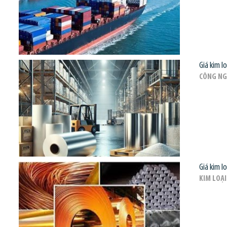
Giá kim l
CÔNG NG
Giá kim l
KIM LOẠI