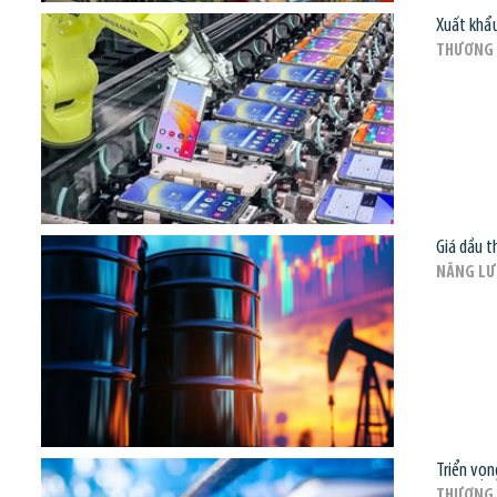
Xuất khẩu
THƯƠNG 
Giá dầu t
NĂNG L
Triển vọn
THƯƠNG 