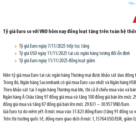
Tỷ giá Euro so với VND hôm nay đồng loạt tăng trên toàn hệ thố
Tỷ giá Euro ngày 7/11/2025 tiếp tục tăng
Tỷ giá USD ngày 11/11/2025 tại các ngân hàng tương đối ổn định
Tỷ giá Euro ngày 11/11/2025 đồng loạt giảm
Hiện tỷ giá mua Euro tại các ngân hàng Thương mại được khảo sát dao động t
Trong đó, Ngân hàng Sacombank có giá mua Euro cao nhất và Ngân hàng HSBC 
Theo khảo sát tại 3 ngân hàng Thương mại lớn, thì cả ở chiều mua vào và bán
Ngân hàng Á Châu tăng 97 đồng giá mua và tăng 100 đồng giá bán lên mức 2
đồng giá mua và tăng 87 đồng giá bán lên mức 29.831 – 30.957 VND/Euro
Giá Euro tự do niêm yết ở mức mua vào 31.823 đồng/Euro (tăng 91 đồng so v
Trên thị trường quốc tế, đồng euro giao dịch ở mức 1,15764 USD/EUR, giảm 0