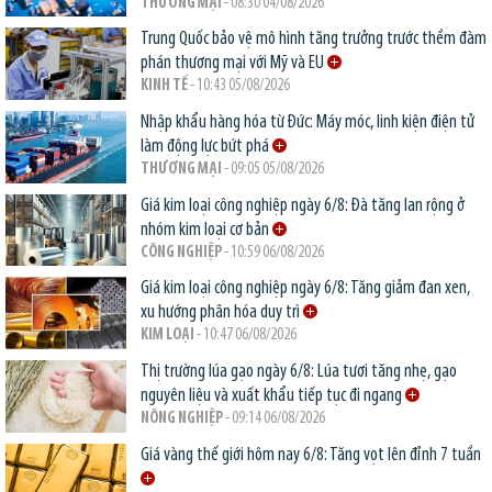
THƯƠNG MẠI
- 08:30 04/08/2026
Trung Quốc bảo vệ mô hình tăng trưởng trước thềm đàm
phán thương mại với Mỹ và EU
KINH TẾ
- 10:43 05/08/2026
Nhập khẩu hàng hóa từ Đức: Máy móc, linh kiện điện tử
làm động lực bứt phá
THƯƠNG MẠI
- 09:05 05/08/2026
Giá kim loại công nghiệp ngày 6/8: Đà tăng lan rộng ở
nhóm kim loại cơ bản
CÔNG NGHIỆP
- 10:59 06/08/2026
Giá kim loại công nghiệp ngày 6/8: Tăng giảm đan xen,
xu hướng phân hóa duy trì
KIM LOẠI
- 10:47 06/08/2026
Thị trường lúa gạo ngày 6/8: Lúa tươi tăng nhẹ, gạo
nguyên liệu và xuất khẩu tiếp tục đi ngang
NÔNG NGHIỆP
- 09:14 06/08/2026
Giá vàng thế giới hôm nay 6/8: Tăng vọt lên đỉnh 7 tuần