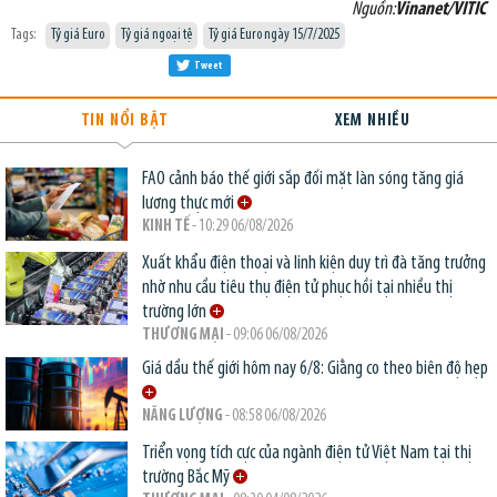
Nguồn:
Vinanet/VITIC
Tags:
Tỷ giá Euro
Tỷ giá ngoại tệ
Tỷ giá Euro ngày 15/7/2025
Tweet
TIN NỔI BẬT
XEM NHIỀU
FAO cảnh báo thế giới sắp đối mặt làn sóng tăng giá
lương thực mới
KINH TẾ
- 10:29 06/08/2026
Xuất khẩu điện thoại và linh kiện duy trì đà tăng trưởng
nhờ nhu cầu tiêu thụ điện tử phục hồi tại nhiều thị
trường lớn
THƯƠNG MẠI
- 09:06 06/08/2026
Giá dầu thế giới hôm nay 6/8: Giằng co theo biên độ hẹp
NĂNG LƯỢNG
- 08:58 06/08/2026
Triển vọng tích cực của ngành điện tử Việt Nam tại thị
trường Bắc Mỹ