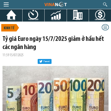
TRANG CHỦ
TIN GIỜ CHÓT
THỊ TRƯỜNG
DỰ ÁN
CHỨNG KHOÁN
KINH TẾ
Tỷ giá Euro ngày 15/7/2025 giảm ở hầu hết
các ngân hàng
11:59 15/07/2025
Tweet