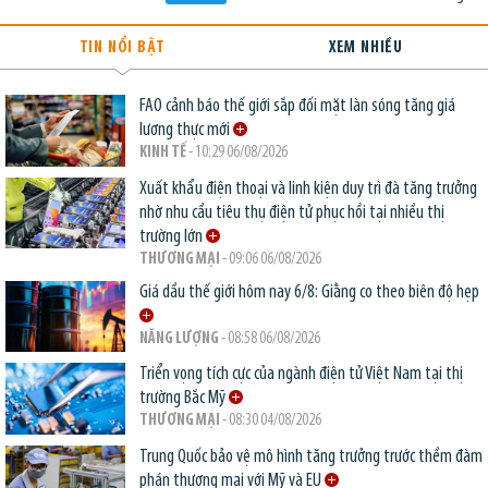
TIN NỔI BẬT
XEM NHIỀU
FAO cảnh báo thế giới sắp đối mặt làn sóng tăng giá
lương thực mới
KINH TẾ
- 10:29 06/08/2026
Xuất khẩu điện thoại và linh kiện duy trì đà tăng trưởng
nhờ nhu cầu tiêu thụ điện tử phục hồi tại nhiều thị
trường lớn
THƯƠNG MẠI
- 09:06 06/08/2026
Giá dầu thế giới hôm nay 6/8: Giằng co theo biên độ hẹp
NĂNG LƯỢNG
- 08:58 06/08/2026
Triển vọng tích cực của ngành điện tử Việt Nam tại thị
trường Bắc Mỹ
THƯƠNG MẠI
- 08:30 04/08/2026
Trung Quốc bảo vệ mô hình tăng trưởng trước thềm đàm
phán thương mại với Mỹ và EU