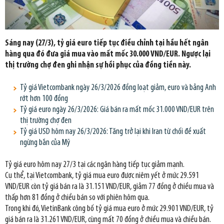
Sáng nay (27/3), tỷ giá euro tiếp tục điều chỉnh tại hầu hết ngân
hàng qua đó đưa giá mua vào mất mốc 30.000 VND/EUR. Ngược lại
thị trường chợ đen ghi nhận sự hồi phục của đồng tiền này.
Tỷ giá Vietcombank ngày 26/3/2026 đồng loạt giảm, euro và bảng Anh
rớt hơn 100 đồng
Tỷ giá euro ngày 26/3/2026: Giá bán ra mất mốc 31.000 VND/EUR trên
thị trường chợ đen
Tỷ giá USD hôm nay 26/3/2026: Tăng trở lại khi Iran từ chối đề xuất
ngừng bắn của Mỹ
Tỷ giá euro hôm nay 27/3 tại các ngân hàng tiếp tục giảm mạnh.
Cụ thể, tại Vietcombank, tỷ giá mua euro được niêm yết ở mức 29.591
VND/EUR còn tỷ giá bán ra là 31.151 VND/EUR, giảm 77 đồng ở chiều mua và
thấp hơn 81 đồng ở chiều bán so với phiên hôm qua.
Trong khi đó, VietinBank công bố tỷ giá mua euro ở mức 29.901 VND/EUR, tỷ
giá bán ra là 31.261 VND/EUR, cùng mất 70 đồng ở chiều mua và chiều bán.