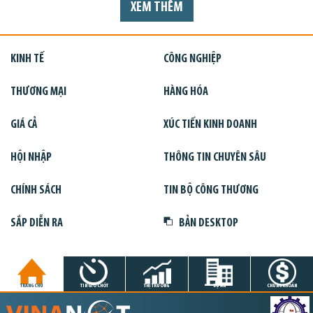
XEM THÊM
KINH TẾ
CÔNG NGHIỆP
THƯƠNG MẠI
HÀNG HÓA
GIÁ CẢ
XÚC TIẾN KINH DOANH
HỘI NHẬP
THÔNG TIN CHUYÊN SÂU
CHÍNH SÁCH
TIN BỘ CÔNG THƯƠNG
SẮP DIỄN RA
BẢN DESKTOP
TRANG CHỦ
TIN GIỜ CHÓT
THỊ TRƯỜNG
DỰ ÁN
CHỨNG KHOÁN