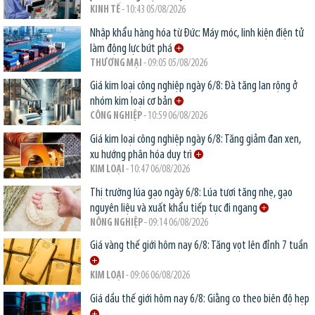
KINH TẾ
- 10:43 05/08/2026
Nhập khẩu hàng hóa từ Đức: Máy móc, linh kiện điện tử
làm động lực bứt phá
THƯƠNG MẠI
- 09:05 05/08/2026
Giá kim loại công nghiệp ngày 6/8: Đà tăng lan rộng ở
nhóm kim loại cơ bản
CÔNG NGHIỆP
- 10:59 06/08/2026
Giá kim loại công nghiệp ngày 6/8: Tăng giảm đan xen,
xu hướng phân hóa duy trì
KIM LOẠI
- 10:47 06/08/2026
Thị trường lúa gạo ngày 6/8: Lúa tươi tăng nhẹ, gạo
nguyên liệu và xuất khẩu tiếp tục đi ngang
NÔNG NGHIỆP
- 09:14 06/08/2026
Giá vàng thế giới hôm nay 6/8: Tăng vọt lên đỉnh 7 tuần
KIM LOẠI
- 09:06 06/08/2026
Giá dầu thế giới hôm nay 6/8: Giằng co theo biên độ hẹp