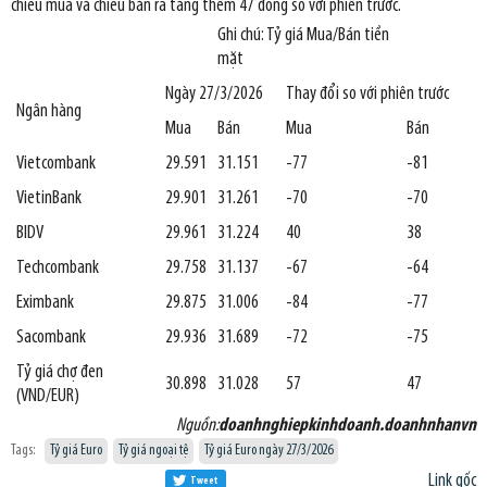
chiều mua và chiều bán ra tăng thêm 47 đồng so với phiên trước.
Ghi chú: Tỷ giá Mua/Bán tiền
mặt
Ngày 27/3/2026
Thay đổi so với phiên trước
Ngân hàng
Mua
Bán
Mua
Bán
Vietcombank
29.591
31.151
-77
-81
VietinBank
29.901
31.261
-70
-70
BIDV
29.961
31.224
40
38
Techcombank
29.758
31.137
-67
-64
Eximbank
29.875
31.006
-84
-77
Sacombank
29.936
31.689
-72
-75
Tỷ giá chợ đen
30.898
31.028
57
47
(VND/EUR)
Nguồn:
doanhnghiepkinhdoanh.doanhnhanvn
Tags:
Tỷ giá Euro
Tỷ giá ngoại tệ
Tỷ giá Euro ngày 27/3/2026
Link gốc
Tweet