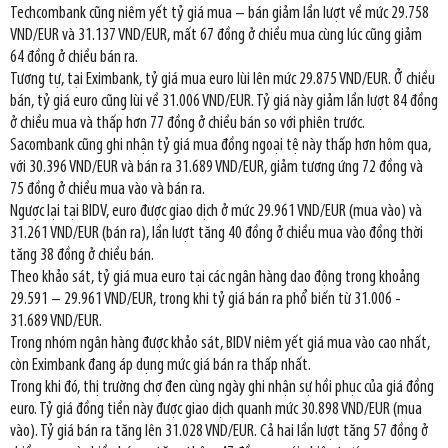
Techcombank cũng niêm yết tỷ giá mua – bán giảm lần lượt về mức 29.758
VND/EUR và 31.137 VND/EUR, mất 67 đồng ở chiều mua cùng lúc cũng giảm
64 đồng ở chiều bán ra.
Tương tự, tại Eximbank, tỷ giá mua euro lùi lên mức 29.875 VND/EUR. Ở chiều
bán, tỷ giá euro cũng lùi về 31.006 VND/EUR. Tỷ giá này giảm lần lượt 84 đồng
ở chiều mua và thấp hơn 77 đồng ở chiều bán so với phiên trước.
Sacombank cũng ghi nhận tỷ giá mua đồng ngoại tệ này thấp hơn hôm qua,
với 30.396 VND/EUR và bán ra 31.689 VND/EUR, giảm tương ứng 72 đồng và
75 đồng ở chiều mua vào và bán ra.
Ngược lại tại BIDV, euro được giao dịch ở mức 29.961 VND/EUR (mua vào) và
31.261 VND/EUR (bán ra), lần lượt tăng 40 đồng ở chiều mua vào đồng thời
tăng 38 đồng ở chiều bán.
Theo khảo sát, tỷ giá mua euro tại các ngân hàng dao động trong khoảng
29.591 – 29.961 VND/EUR, trong khi tỷ giá bán ra phổ biến từ 31.006 -
31.689 VND/EUR.
Trong nhóm ngân hàng được khảo sát, BIDV niêm yết giá mua vào cao nhất,
còn Eximbank đang áp dụng mức giá bán ra thấp nhất.
Trong khi đó, thị trường chợ đen cùng ngày ghi nhận sự hồi phục của giá đồng
euro. Tỷ giá đồng tiền này được giao dịch quanh mức 30.898 VND/EUR (mua
vào). Tỷ giá bán ra tăng lên 31.028 VND/EUR. Cả hai lần lượt tăng 57 đồng ở