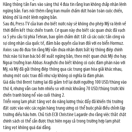
Hãng thông tấn Fars vào sáng thứ 4 đưa tin rằng Iran không chấp nhận lệnh
ngừng bắn. Fars nói thêm rằng Iran muốn chấm dứt hoàn toàn cuộc chiến,
không chỉ là một lệnh ngừng bắn.
Sau đó, Press TV của Iran cho biết nước này sẽ không cho phép Mỹ ra lệnh về
thời điểm kết thúc chiến tranh. Cơ quan này cho biết các quan chức đã vạch
ra 5 yêu cầu từ phía Tehran, bao gồm chấm dứt tất cả các cuộc tấn công và
sự công nhận của quốc tế, đảm bảo quyền của Iran đối với eo biển Hormuz.
Axios sau đó đưa tin rằng Mỹ vẫn chưa nhận được bất kỳ thông điệp chính
thức nào từ Iran bác bỏ đề xuất ngừng bắn, theo một quan chức Mỹ cho hay.
Ngoại trưởng Iran Abbas Araghchi cho biết không có cuộc đàm phán nào với
Mỹ, và Mỹ đã gửi thông điệp thông qua các trung gian hòa giải khác nhau,
nhưng một cuộc trao đổi như vậy không có nghĩa là đàm phán.
Giá dầu thô Brent tương lai đã giảm trở lại dưới ngưỡng 100 USD/thùng vào
thứ 4, nhưng vẫn cao hơn nhiều so với mức khoảng 70 USD/thùng trước khi
chiến tranh bùng nổ vào cuối tháng 2.
Triển vọng lạm phát tăng vọt do năng lượng thúc đẩy đã khiến thị trường
đặt cược vào việc các ngân hàng trung ương có thể buộc phải điều chỉnh lập
trường diều hâu hơn. Chủ tịch ECB Christine Lagarde cho rằng việc thắt chặt
chính sách có thể cần được thực hiện ngay cả trong trường hợp lạm phát
tăng vọt không quá dai dẳng.