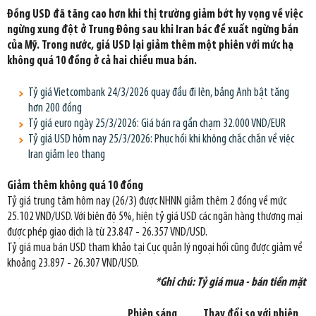
Đồng USD đã tăng cao hơn khi thị trường giảm bớt hy vọng về việc
ngừng xung đột ở Trung Đông sau khi Iran bác đề xuất ngừng bắn
của Mỹ. Trong nước, giá USD lại giảm thêm một phiên với mức hạ
không quá 10 đồng ở cả hai chiều mua bán.
Tỷ giá Vietcombank 24/3/2026 quay đầu đi lên, bảng Anh bật tăng
hơn 200 đồng
Tỷ giá euro ngày 25/3/2026: Giá bán ra gần chạm 32.000 VND/EUR
Tỷ giá USD hôm nay 25/3/2026: Phục hồi khi không chắc chắn về việc
Iran giảm leo thang
Giảm thêm không quá 10 đồng
Tỷ giá trung tâm hôm nay (26/3) được NHNN giảm thêm 2 đồng về mức
25.102 VND/USD. Với biên độ 5%, hiện tỷ giá USD các ngân hàng thương mại
được phép giao dịch là từ 23.847 - 26.357 VND/USD.
Tỷ giá mua bán USD tham khảo tại Cục quản lý ngoại hối cũng được giảm về
khoảng 23.897 - 26.307 VND/USD.
*Ghi chú: Tỷ giá mua - bán tiền mặt
Phiên sáng
Thay đổi so với phiên