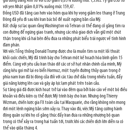
giá đồng bảng Anh so với USD giảm 0,03% xuống mức 1,3362. Tỷ giá USD so
với yen Nhật giảm 0,01% xuống mức 159,47.
Đồng USD đã tăng cao hơn vào hôm qua khi hy vọng giảm leo thang ở Trung
Đông đã yếu đi sau khi Iran bác bỏ đề xuất ngừng bắn của Mỹ.
Bất chấp sự lạc quan rằng Washington và Tehran có thể đang cố gắng tìm ra
con đường để ngừng giao tranh, nhưng các nhà giao dịch vẫn giữ một chút
thận trọng khi cả hai bên đều đưa ra những phát biểu trái ngược về tình hình
đàm phán.
Với việc Tổng thống Donald Trump được cho là muốn tìm ra một lối thoát
khỏi cuộc chiến, Mỹ đã trình bày cho Tehran một kế hoạch hòa bình gồm 15
điểm. Cùng với yêu cầu Iran tháo dỡ các cơ sở hạt nhân chính của mình, Mỹ
cũng kêu gọi mở lại eo biển Hormuz, một tuyến đường thủy quan trọng ở
phía nam Iran đã bị đóng cửa đối với các tàu chở dầu trong nhiều tuần, đẩy
giá năng lượng lên cao và gây áp lực lạm phát trên toàn cầu.
Sự tăng giá đã được kích hoạt trở lại vào đêm qua bởi báo cáo về một bộ điều
khoản và điều kiện cụ thể được Mỹ trình bày cho Iran. Nhưng ông Thierry
Wizman, chiến lược gia FX toàn cầu tại Macquarie, cho rằng không nên mong
đợi một lệnh ngừng bắn sớm xảy ra. Thay vào đó, việc Mỹ tăng cường hành
động quân sự khi họ cố gắng thúc đẩy Iran đưa ra những nhượng bộ quan
trọng có thể xảy ra trong hai tuần tới, trước khi các chiến dịch lớn diễn ra có
thể vào giữa tháng 4.