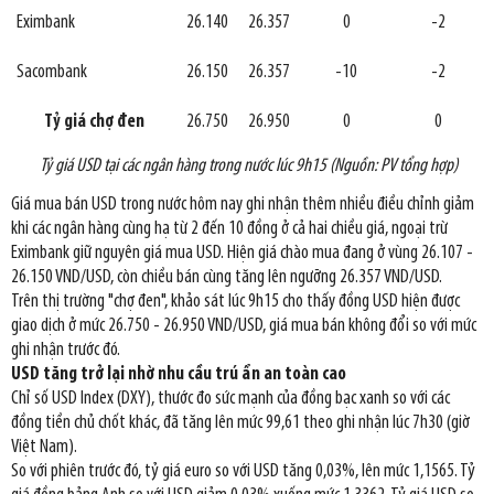
Eximbank
26.140
26.357
0
-2
Sacombank
26.150
26.357
-10
-2
Tỷ giá chợ đen
26.750
26.950
0
0
Tỷ giá USD tại các ngân hàng trong nước lúc 9h15 (Nguồn: PV tổng hợp)
Giá mua bán USD trong nước hôm nay ghi nhận thêm nhiều điều chỉnh giảm
khi các ngân hàng cùng hạ từ 2 đến 10 đồng ở cả hai chiều giá, ngoại trừ
Eximbank giữ nguyên giá mua USD. Hiện giá chào mua đang ở vùng 26.107 -
26.150 VND/USD, còn chiều bán cùng tăng lên ngưỡng 26.357 VND/USD.
Trên thị trường "chợ đen", khảo sát lúc 9h15 cho thấy đồng USD hiện được
giao dịch ở mức 26.750 - 26.950 VND/USD, giá mua bán không đổi so với mức
ghi nhận trước đó.
USD tăng trở lại nhờ nhu cầu trú ẩn an toàn cao
Chỉ số USD Index (DXY), thước đo sức mạnh của đồng bạc xanh so với các
đồng tiền chủ chốt khác, đã tăng lên mức 99,61 theo ghi nhận lúc 7h30 (giờ
Việt Nam).
So với phiên trước đó, tỷ giá euro so với USD tăng 0,03%, lên mức 1,1565. Tỷ