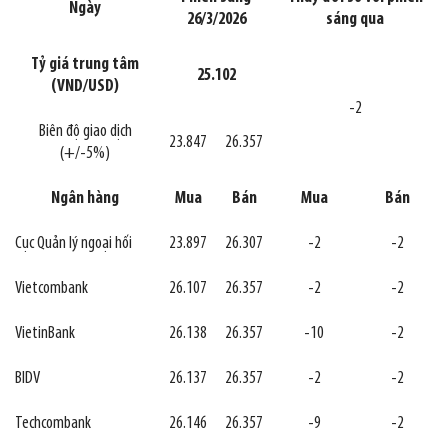
Ngày
26/3/2026
sáng qua
Tỷ giá trung tâm
25.102
(VND/USD)
-2
Biên độ giao dịch
23.847
26.357
(+/-5%)
Ngân hàng
Mua
Bán
Mua
Bán
Cục Quản lý ngoại hối
23.897
26.307
-2
-2
Vietcombank
26.107
26.357
-2
-2
VietinBank
26.138
26.357
-10
-2
BIDV
26.137
26.357
-2
-2
Techcombank
26.146
26.357
-9
-2