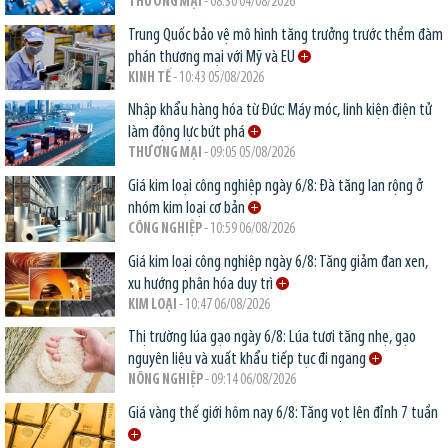
THƯƠNG MẠI
- 08:30 04/08/2026
Trung Quốc bảo vệ mô hình tăng trưởng trước thềm đàm
phán thương mại với Mỹ và EU
KINH TẾ
- 10:43 05/08/2026
Nhập khẩu hàng hóa từ Đức: Máy móc, linh kiện điện tử
làm động lực bứt phá
THƯƠNG MẠI
- 09:05 05/08/2026
Giá kim loại công nghiệp ngày 6/8: Đà tăng lan rộng ở
nhóm kim loại cơ bản
CÔNG NGHIỆP
- 10:59 06/08/2026
Giá kim loại công nghiệp ngày 6/8: Tăng giảm đan xen,
xu hướng phân hóa duy trì
KIM LOẠI
- 10:47 06/08/2026
Thị trường lúa gạo ngày 6/8: Lúa tươi tăng nhẹ, gạo
nguyên liệu và xuất khẩu tiếp tục đi ngang
NÔNG NGHIỆP
- 09:14 06/08/2026
Giá vàng thế giới hôm nay 6/8: Tăng vọt lên đỉnh 7 tuần