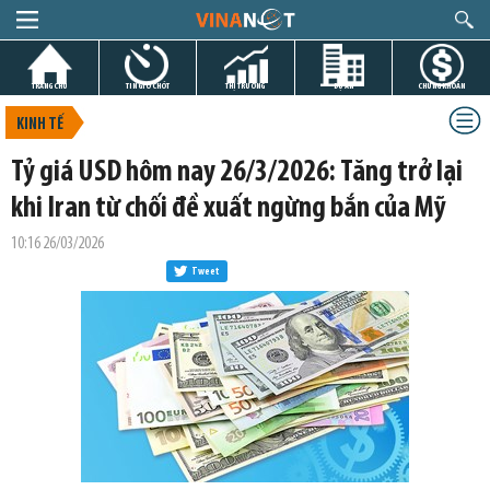
TRANG CHỦ
TIN GIỜ CHÓT
THỊ TRƯỜNG
DỰ ÁN
CHỨNG KHOÁN
KINH TẾ
Tỷ giá USD hôm nay 26/3/2026: Tăng trở lại
khi Iran từ chối đề xuất ngừng bắn của Mỹ
10:16 26/03/2026
Tweet