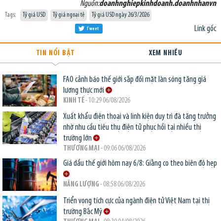
Nguồn:
doanhnghiepkinhdoanh.doanhnhanvn
Tags:
Tỷ giá USD
Tỷ giá ngoại tệ
Tỷ giá USD ngày 26/3/2026
Link gốc
Tweet
TIN NỔI BẬT
XEM NHIỀU
FAO cảnh báo thế giới sắp đối mặt làn sóng tăng giá
lương thực mới
KINH TẾ
- 10:29 06/08/2026
Xuất khẩu điện thoại và linh kiện duy trì đà tăng trưởng
nhờ nhu cầu tiêu thụ điện tử phục hồi tại nhiều thị
trường lớn
THƯƠNG MẠI
- 09:06 06/08/2026
Giá dầu thế giới hôm nay 6/8: Giằng co theo biên độ hẹp
NĂNG LƯỢNG
- 08:58 06/08/2026
Triển vọng tích cực của ngành điện tử Việt Nam tại thị
trường Bắc Mỹ