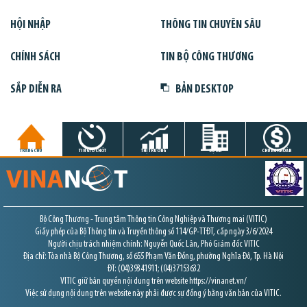
HỘI NHẬP
THÔNG TIN CHUYÊN SÂU
CHÍNH SÁCH
TIN BỘ CÔNG THƯƠNG
SẮP DIỄN RA
BẢN DESKTOP
TRANG CHỦ
TIN GIỜ CHÓT
THỊ TRƯỜNG
DỰ ÁN
CHỨNG KHOÁN
Bộ Công Thương - Trung tâm Thông tin Công Nghiệp và Thương mại (VITIC)
Giấy phép của Bộ Thông tin và Truyền thông số 114/GP-TTĐT, cấp ngày 3/6/2024
Người chịu trách nhiệm chính: Nguyễn Quốc Lân, Phó Giám đốc VITIC
Địa chỉ: Tòa nhà Bộ Công Thương, số 655 Phạm Văn Đồng, phường Nghĩa Đô, Tp. Hà Nội
ĐT: (04)39341911; (04)37153632
VITIC giữ bản quyền nội dung trên website https://vinanet.vn/
Việc sử dụng nội dung trên website này phải được sự đồng ý bằng văn bản của VITIC.