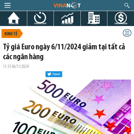
TRANG CHỦ
TIN GIỜ CHÓT
THỊ TRƯỜNG
DỰ ÁN
CHỨNG KHOÁN
KINH TẾ
Tỷ giá Euro ngày 6/11/2024 giảm tại tất cả
các ngân hàng
11:33 06/11/2024
Tweet