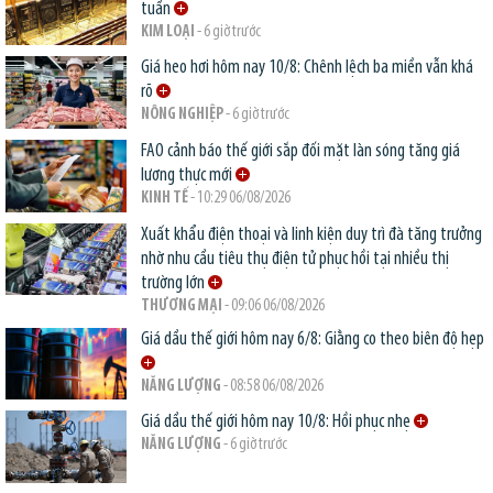
tuần
KIM LOẠI
- 6 giờ trước
Giá heo hơi hôm nay 10/8: Chênh lệch ba miền vẫn khá
rõ
NÔNG NGHIỆP
- 6 giờ trước
FAO cảnh báo thế giới sắp đối mặt làn sóng tăng giá
lương thực mới
KINH TẾ
- 10:29 06/08/2026
Xuất khẩu điện thoại và linh kiện duy trì đà tăng trưởng
nhờ nhu cầu tiêu thụ điện tử phục hồi tại nhiều thị
trường lớn
THƯƠNG MẠI
- 09:06 06/08/2026
Giá dầu thế giới hôm nay 6/8: Giằng co theo biên độ hẹp
NĂNG LƯỢNG
- 08:58 06/08/2026
Giá dầu thế giới hôm nay 10/8: Hồi phục nhẹ
NĂNG LƯỢNG
- 6 giờ trước