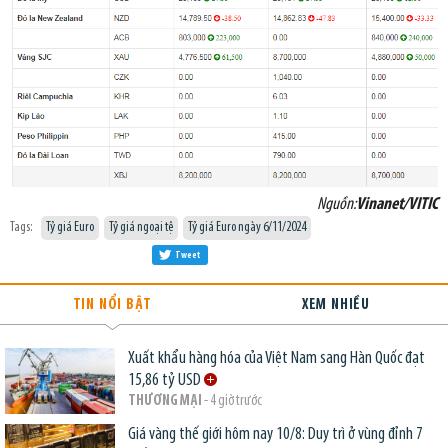
Nguồn:
Vinanet/VITIC
Tags:
Tỷ giá Euro
Tỷ giá ngoại tệ
Tỷ giá Euro ngày 6/11/2024
Tweet
TIN NỔI BẬT
XEM NHIỀU
Xuất khẩu hàng hóa của Việt Nam sang Hàn Quốc đạt
15,86 tỷ USD
THƯƠNG MẠI
- 4 giờ trước
Giá vàng thế giới hôm nay 10/8: Duy trì ở vùng đỉnh 7