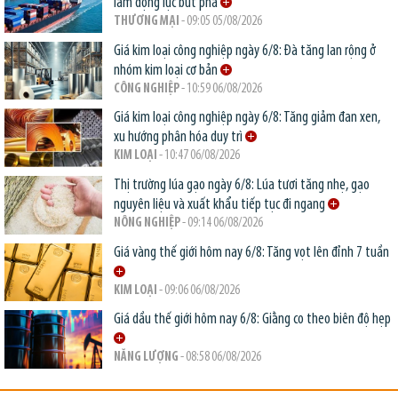
làm động lực bứt phá
THƯƠNG MẠI
- 09:05 05/08/2026
Giá kim loại công nghiệp ngày 6/8: Đà tăng lan rộng ở
nhóm kim loại cơ bản
CÔNG NGHIỆP
- 10:59 06/08/2026
Giá kim loại công nghiệp ngày 6/8: Tăng giảm đan xen,
xu hướng phân hóa duy trì
KIM LOẠI
- 10:47 06/08/2026
Thị trường lúa gạo ngày 6/8: Lúa tươi tăng nhẹ, gạo
nguyên liệu và xuất khẩu tiếp tục đi ngang
NÔNG NGHIỆP
- 09:14 06/08/2026
Giá vàng thế giới hôm nay 6/8: Tăng vọt lên đỉnh 7 tuần
KIM LOẠI
- 09:06 06/08/2026
Giá dầu thế giới hôm nay 6/8: Giằng co theo biên độ hẹp
NĂNG LƯỢNG
- 08:58 06/08/2026