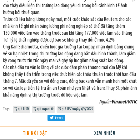
cho thấy điều kiện thị trường lao động yếu đi trong bối cảnh kinh tế ảnh
hưởng bởi thuế quan.
Trước dữ liệu bảng lương ngày mai, một cuộc khảo sát của Reuters cho các
nhà kinh tế ghi nhận bảng lương phi nông nghiệp có thể đã tăng thêm
130.000 việc làm vào tháng trước sau khi tăng 177.000 việc làm vào tháng
Tư. Tỷ lệ thất nghiệp được dự báo sẽ không thay đổi ở mức 4,2%.
Ông Karl Schamotta, chiến lược gia trưởng tại Corpay, nhận định bằng chứng
về sự hạ nhiệt trong thị trường lao động đang bắt đầu hình thành, làm giảm
kỳ vọng trước tin tức ngày mai và gây áp lực giảm năng suất lao động.
Các nhà đầu tư vẫn lo lắng về các cuộc đàm phán thương mại của Mỹ khi
không thấy tiến triển trong việc thực hiện các thỏa thuận trước thời hạn đầu
tháng 7. Mặc dù yếu so với đồng euro, đồng bạc xanh vẫn mạnh hơn một chút
so với các loại tiền tệ trú ẩn an toàn như yen Nhật và franc Thụy Sĩ, phản ánh
khả năng định vị thị trường trước dữ liệu việc làm.
Nguồn:
Vinanet/VITIC
Tags:
Tỷ giá USD
Tỷ giá ngoại tệ
Tỷ giá USD ngày 6/6/2025
Tweet
TIN NỔI BẬT
XEM NHIỀU