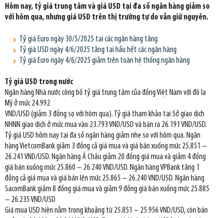
Hôm nay, tỷ giá trung tâm và giá USD tại đa số ngân hàng giảm so
với hôm qua, nhưng giá USD trên thị trường tự do vẫn giữ nguyên.
Tỷ giá Euro ngày 30/5/2025 tại các ngân hàng tăng
Tỷ giá USD ngày 4/6/2025 tăng tại hầu hết các ngân hàng
Tỷ giá Euro ngày 4/6/2025 giảm trên toàn hệ thống ngân hàng
Tỷ giá USD trong nước
Ngân hàng Nhà nước công bố tỷ giá trung tâm của đồng Việt Nam với đô la
Mỹ ở mức 24.992
VND/USD (giảm 3 đồng so với hôm qua). Tỷ giá tham khảo tại Sở giao dịch
NHNN giao dịch ở mức mua vào 23.793 VND/USD và bán ra 26.191 VND/USD.
Tỷ giá USD hôm nay tại đa số ngân hàng giảm nhẹ so với hôm qua. Ngân
hàng VietcomBank giảm 3 đồng cả giá mua và giá bán xuống mức 25.851 –
26.241 VND/USD. Ngân hàng Á Châu giảm 20 đồng giá mua và giảm 4 đồng
giá bán xuống mức 25.860 – 26.240 VND/USD. Ngân hàng VPBank tăng 1
đồng cả giá mua và giá bán lên mức 25.865 – 26.240 VND/USD. Ngân hàng
SacomBank giảm 8 đồng giá mua và giảm 9 đồng giá bán xuống mức 25.885
– 26.235 VND/USD
Giá mua USD hiện nằm trong khoảng từ 25.851 – 25.956 VND/USD, còn bán