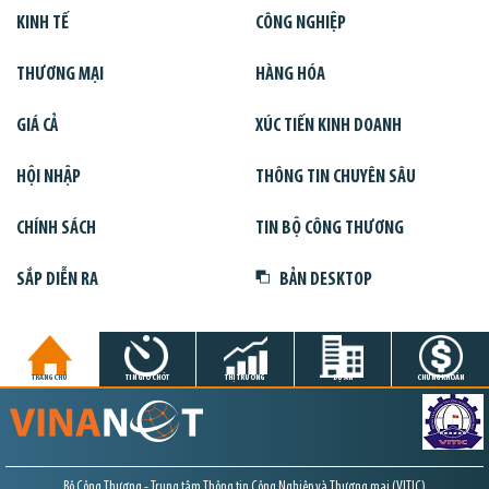
KINH TẾ
CÔNG NGHIỆP
THƯƠNG MẠI
HÀNG HÓA
GIÁ CẢ
XÚC TIẾN KINH DOANH
HỘI NHẬP
THÔNG TIN CHUYÊN SÂU
CHÍNH SÁCH
TIN BỘ CÔNG THƯƠNG
SẮP DIỄN RA
BẢN DESKTOP
TRANG CHỦ
TIN GIỜ CHÓT
THỊ TRƯỜNG
DỰ ÁN
CHỨNG KHOÁN
Bộ Công Thương - Trung tâm Thông tin Công Nghiệp và Thương mại (VITIC)