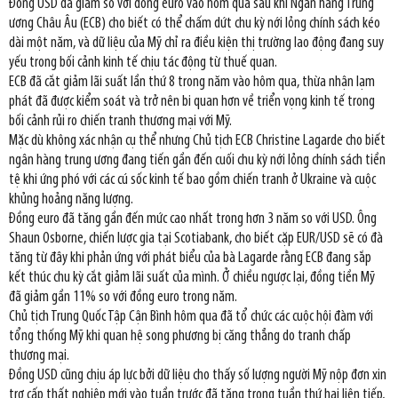
Đồng USD đã giảm so với đồng euro vào hôm qua sau khi Ngân hàng Trung
ương Châu Âu (ECB) cho biết có thể chấm dứt chu kỳ nới lỏng chính sách kéo
dài một năm, và dữ liệu của Mỹ chỉ ra điều kiện thị trường lao động đang suy
yếu trong bối cảnh kinh tế chịu tác động từ thuế quan.
ECB đã cắt giảm lãi suất lần thứ 8 trong năm vào hôm qua, thừa nhận lạm
phát đã được kiểm soát và trở nên bi quan hơn về triển vọng kinh tế trong
bối cảnh rủi ro chiến tranh thương mại với Mỹ.
Mặc dù không xác nhận cụ thể nhưng Chủ tịch ECB Christine Lagarde cho biết
ngân hàng trung ương đang tiến gần đến cuối chu kỳ nới lỏng chính sách tiền
tệ khi ứng phó với các cú sốc kinh tế bao gồm chiến tranh ở Ukraine và cuộc
khủng hoảng năng lượng.
Đồng euro đã tăng gần đến mức cao nhất trong hơn 3 năm so với USD. Ông
Shaun Osborne, chiến lược gia tại Scotiabank, cho biết cặp EUR/USD sẽ có đà
tăng từ đây khi phản ứng với phát biểu của bà Lagarde rằng ECB đang sắp
kết thúc chu kỳ cắt giảm lãi suất của mình. Ở chiều ngược lại, đồng tiền Mỹ
đã giảm gần 11% so với đồng euro trong năm.
Chủ tịch Trung Quốc Tập Cận Bình hôm qua đã tổ chức các cuộc hội đàm với
tổng thống Mỹ khi quan hệ song phương bị căng thẳng do tranh chấp
thương mại.
Đồng USD cũng chịu áp lực bởi dữ liệu cho thấy số lượng người Mỹ nộp đơn xin
trợ cấp thất nghiệp mới vào tuần trước đã tăng trong tuần thứ hai liên tiếp,