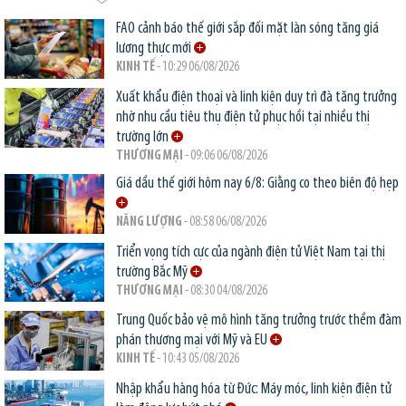
FAO cảnh báo thế giới sắp đối mặt làn sóng tăng giá
lương thực mới
KINH TẾ
- 10:29 06/08/2026
Xuất khẩu điện thoại và linh kiện duy trì đà tăng trưởng
nhờ nhu cầu tiêu thụ điện tử phục hồi tại nhiều thị
trường lớn
THƯƠNG MẠI
- 09:06 06/08/2026
Giá dầu thế giới hôm nay 6/8: Giằng co theo biên độ hẹp
NĂNG LƯỢNG
- 08:58 06/08/2026
Triển vọng tích cực của ngành điện tử Việt Nam tại thị
trường Bắc Mỹ
THƯƠNG MẠI
- 08:30 04/08/2026
Trung Quốc bảo vệ mô hình tăng trưởng trước thềm đàm
phán thương mại với Mỹ và EU
KINH TẾ
- 10:43 05/08/2026
Nhập khẩu hàng hóa từ Đức: Máy móc, linh kiện điện tử