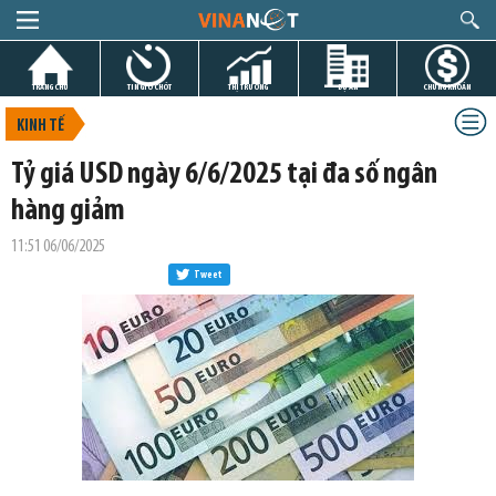
TRANG CHỦ
TIN GIỜ CHÓT
THỊ TRƯỜNG
DỰ ÁN
CHỨNG KHOÁN
KINH TẾ
Tỷ giá USD ngày 6/6/2025 tại đa số ngân
hàng giảm
11:51 06/06/2025
Tweet