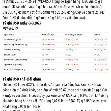
ra ở mức 26.190 – 26.241 VND/USD. Trong đó, Ngân hàng HSBC vừa có giá
mua USD cao nhất vừa có giá bán ra thấp nhất so với các ngân hàng khác.
Giá USD tự do niêm yết ở mức mua vào 26.240 đồng/USD và bán ra 26.340
đồng/USD (không đổi cả giá mua và giá bán so với hôm qua).
Tỷ giá USD ngày 6/6/2025
ĐVT: đ/USD
Tỷ giá USD thế giới giảm
Chỉ số USD Index (DXY), thước đo sức mạnh của đồng bạc xanh so với các
đồng tiền chủ chốt khác, đã giảm về mức 98,67 theo ghi nhận lúc 7h (giờ Việt
Nam). So với phiên trước đó, tỷ giá euro so với USD tăng 0,1%, đạt 1,1456. Tỷ
giá đồng bảng Anh so với USD tăng 0,07% lên 1,3582. Tỷ giá USD so với yen
Nhật tăng 0,05% lên 143,61.