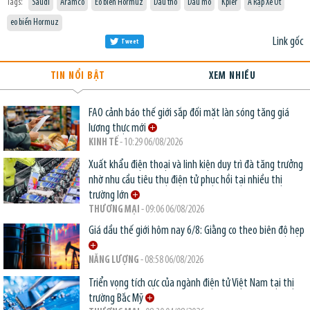
Tags:
Saudi
Aramco
Eo biển Hormuz
Dầu thô
Dầu mỏ
Kpler
Ả Rập Xê Út
eo biển Hormuz
Link gốc
Tweet
TIN NỔI BẬT
XEM NHIỀU
FAO cảnh báo thế giới sắp đối mặt làn sóng tăng giá
lương thực mới
KINH TẾ
- 10:29 06/08/2026
Xuất khẩu điện thoại và linh kiện duy trì đà tăng trưởng
nhờ nhu cầu tiêu thụ điện tử phục hồi tại nhiều thị
trường lớn
THƯƠNG MẠI
- 09:06 06/08/2026
Giá dầu thế giới hôm nay 6/8: Giằng co theo biên độ hẹp
NĂNG LƯỢNG
- 08:58 06/08/2026
Triển vọng tích cực của ngành điện tử Việt Nam tại thị
trường Bắc Mỹ