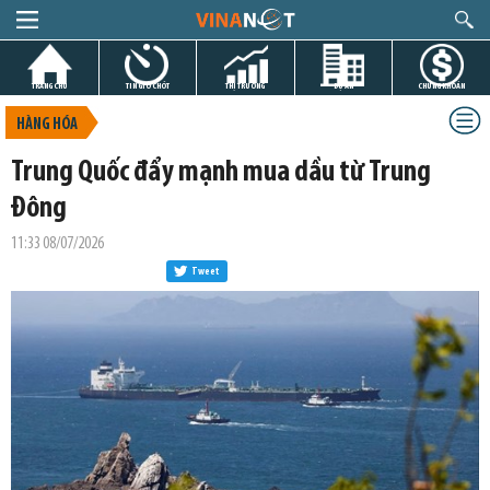
TRANG CHỦ
TIN GIỜ CHÓT
THỊ TRƯỜNG
DỰ ÁN
CHỨNG KHOÁN
HÀNG HÓA
Trung Quốc đẩy mạnh mua dầu từ Trung
Đông
11:33 08/07/2026
Tweet