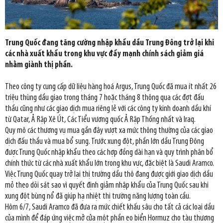
Trung Quốc đang tăng cường nhập khẩu dầu Trung Đông trở lại khi
các nhà xuất khẩu trong khu vực đẩy mạnh chính sách giảm giá
nhằm giành thị phần.
Theo công ty cung cấp dữ liệu hàng hoá Argus, Trung Quốc đã mua ít nhất 26
triệu thùng dầu giao trong tháng 7 hoặc tháng 8 thông qua các đợt đấu
thầu cũng như các giao dịch mua riêng lẻ với các công ty kinh doanh dầu khí
từ Qatar, Ả Rập Xê Út, Các Tiểu vương quốc Ả Rập Thống nhất và Iraq.
Quy mô các thương vụ mua gần đây vượt xa mức thông thường của các giao
dịch đấu thầu và mua bổ sung. Trước xung đột, phần lớn dầu Trung Đông
được Trung Quốc nhập khẩu theo các hợp đồng dài hạn và quy trình phân bổ
chính thức từ các nhà xuất khẩu lớn trong khu vực, đặc biệt là Saudi Aramco.
Việc Trung Quốc quay trở lại thị trường dầu thô đang được giới giao dịch dầu
mỏ theo dõi sát sao vì quyết định giảm nhập khẩu của Trung Quốc sau khi
xung đột bùng nổ đã giúp hạ nhiệt thị trường năng lượng toàn cầu.
Hôm 6/7, Saudi Aramco đã đưa ra mức chiết khấu sâu cho tất cả các loại dầu
của mình để đáp ứng việc mở cửa một phần eo biển Hormuz cho tàu thương