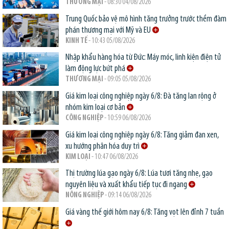
THƯƠNG MẠI
- 08:30 04/08/2026
Trung Quốc bảo vệ mô hình tăng trưởng trước thềm đàm
phán thương mại với Mỹ và EU
KINH TẾ
- 10:43 05/08/2026
Nhập khẩu hàng hóa từ Đức: Máy móc, linh kiện điện tử
làm động lực bứt phá
THƯƠNG MẠI
- 09:05 05/08/2026
Giá kim loại công nghiệp ngày 6/8: Đà tăng lan rộng ở
nhóm kim loại cơ bản
CÔNG NGHIỆP
- 10:59 06/08/2026
Giá kim loại công nghiệp ngày 6/8: Tăng giảm đan xen,
xu hướng phân hóa duy trì
KIM LOẠI
- 10:47 06/08/2026
Thị trường lúa gạo ngày 6/8: Lúa tươi tăng nhẹ, gạo
nguyên liệu và xuất khẩu tiếp tục đi ngang
NÔNG NGHIỆP
- 09:14 06/08/2026
Giá vàng thế giới hôm nay 6/8: Tăng vọt lên đỉnh 7 tuần