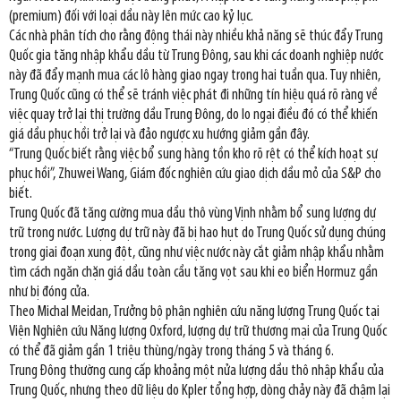
(premium) đối với loại dầu này lên mức cao kỷ lục.
Các nhà phân tích cho rằng động thái này nhiều khả năng sẽ thúc đẩy Trung
Quốc gia tăng nhập khẩu dầu từ Trung Đông, sau khi các doanh nghiệp nước
này đã đẩy mạnh mua các lô hàng giao ngay trong hai tuần qua. Tuy nhiên,
Trung Quốc cũng có thể sẽ tránh việc phát đi những tín hiệu quá rõ ràng về
việc quay trở lại thị trường dầu Trung Đông, do lo ngại điều đó có thể khiến
giá dầu phục hồi trở lại và đảo ngược xu hướng giảm gần đây.
“Trung Quốc biết rằng việc bổ sung hàng tồn kho rõ rệt có thể kích hoạt sự
phục hồi”, Zhuwei Wang, Giám đốc nghiên cứu giao dịch dầu mỏ của S&P cho
biết.
Trung Quốc đã tăng cường mua dầu thô vùng Vịnh nhằm bổ sung lượng dự
trữ trong nước. Lượng dự trữ này đã bị hao hụt do Trung Quốc sử dụng chúng
trong giai đoạn xung đột, cũng như việc nước này cắt giảm nhập khẩu nhằm
tìm cách ngăn chặn giá dầu toàn cầu tăng vọt sau khi eo biển Hormuz gần
như bị đóng cửa.
Theo Michal Meidan, Trưởng bộ phận nghiên cứu năng lượng Trung Quốc tại
Viện Nghiên cứu Năng lượng Oxford, lượng dự trữ thương mại của Trung Quốc
có thể đã giảm gần 1 triệu thùng/ngày trong tháng 5 và tháng 6.
Trung Đông thường cung cấp khoảng một nửa lượng dầu thô nhập khẩu của
Trung Quốc, nhưng theo dữ liệu do Kpler tổng hợp, dòng chảy này đã chậm lại