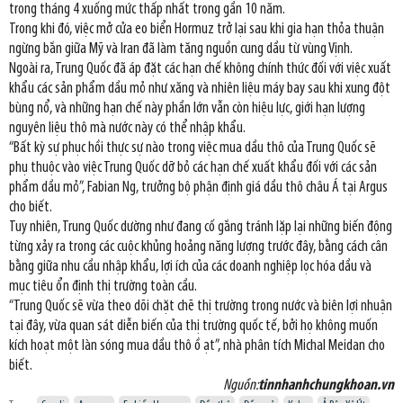
trong tháng 4 xuống mức thấp nhất trong gần 10 năm.
Trong khi đó, việc mở cửa eo biển Hormuz trở lại sau khi gia hạn thỏa thuận
ngừng bắn giữa Mỹ và Iran đã làm tăng nguồn cung dầu từ vùng Vịnh.
Ngoài ra, Trung Quốc đã áp đặt các hạn chế không chính thức đối với việc xuất
khẩu các sản phẩm dầu mỏ như xăng và nhiên liệu máy bay sau khi xung đột
bùng nổ, và những hạn chế này phần lớn vẫn còn hiệu lực, giới hạn lượng
nguyên liệu thô mà nước này có thể nhập khẩu.
“Bất kỳ sự phục hồi thực sự nào trong việc mua dầu thô của Trung Quốc sẽ
phụ thuộc vào việc Trung Quốc dỡ bỏ các hạn chế xuất khẩu đối với các sản
phẩm dầu mỏ”, Fabian Ng, trưởng bộ phận định giá dầu thô châu Á tại Argus
cho biết.
Tuy nhiên, Trung Quốc dường như đang cố gắng tránh lặp lại những biến động
từng xảy ra trong các cuộc khủng hoảng năng lượng trước đây, bằng cách cân
bằng giữa nhu cầu nhập khẩu, lợi ích của các doanh nghiệp lọc hóa dầu và
mục tiêu ổn định thị trường toàn cầu.
“Trung Quốc sẽ vừa theo dõi chặt chẽ thị trường trong nước và biên lợi nhuận
tại đây, vừa quan sát diễn biến của thị trường quốc tế, bởi họ không muốn
kích hoạt một làn sóng mua dầu thô ồ ạt”, nhà phân tích Michal Meidan cho
biết.
Nguồn:
tinnhanhchungkhoan.vn