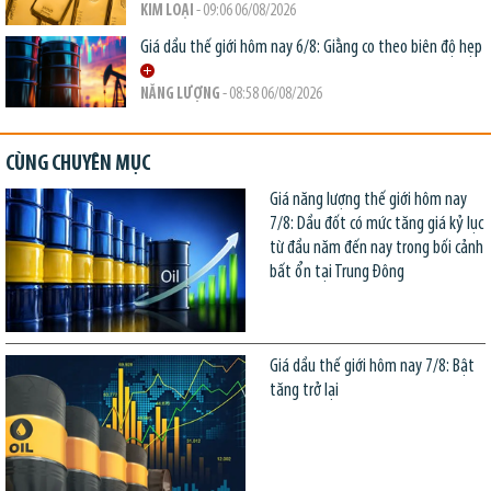
KIM LOẠI
- 09:06 06/08/2026
Giá dầu thế giới hôm nay 6/8: Giằng co theo biên độ hẹp
NĂNG LƯỢNG
- 08:58 06/08/2026
CÙNG CHUYÊN MỤC
Giá năng lượng thế giới hôm nay
7/8: Dầu đốt có mức tăng giá kỷ lục
từ đầu năm đến nay trong bối cảnh
bất ổn tại Trung Đông
Giá dầu thế giới hôm nay 7/8: Bật
tăng trở lại