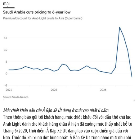
mại.
Mức chiết khấu dầu của Ả Rập Xê Út đang ở mức cao nhất 6 năm.
Theo thông báo gửi tới khách hàng, mức chiết khấu đối với dầu thô chủ lực
Arab Light dành cho khách hàng châu Á hiện đã xuống mức thấp nhất kể từ
tháng 6/2020, thời điểm Ả Rập Xê Út đang lao vào cuộc chiến giá dầu với
Nga. Trước đó, khi xung đột bùng phát, Ả Rập Xê Út từng nâng mức phụ phí