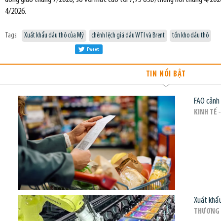
4/2026.
Tags:
Xuất khẩu dầu thô của Mỹ
chênh lệch giá dầu WTI và Brent
tồn kho dầu thô
Tweet
TIN NỔI BẬT
FAO cảnh 
KINH TẾ
-
Xuất khẩu
THƯƠNG 