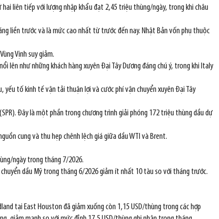
hai liên tiếp với lượng nhập khẩu đạt 2,45 triệu thùng/ngày, trong khi châu
ng liền trước và là mức cao nhất từ trước đến nay. Nhật Bản vốn phụ thuộc
 Vùng Vịnh suy giảm.
nổi lên như những khách hàng xuyên Đại Tây Dương đáng chú ý, trong khi Italy
, yếu tố kinh tế vận tải thuận lợi và cước phí vận chuyển xuyên Đại Tây
SPR). Đây là một phần trong chương trình giải phóng 172 triệu thùng dầu dự
 nguồn cung và thu hẹp chênh lệch giá giữa dầu WTI và Brent.
hùng/ngày trong tháng 7/2026.
ận chuyển dầu Mỹ trong tháng 6/2026 giảm ít nhất 10 tàu so với tháng trước.
Midland tại East Houston đã giảm xuống còn 1,15 USD/thùng trong các hợp
hùng, giảm mạnh so với mức đỉnh 17,5 USD/thùng ghi nhận trong tháng