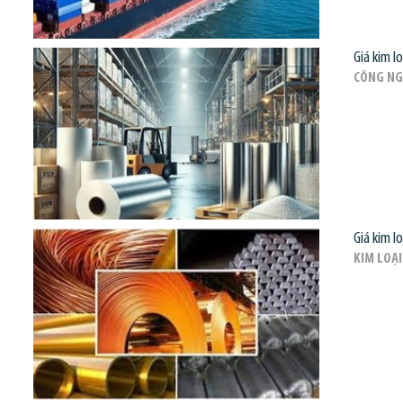
Giá kim l
CÔNG NG
Giá kim l
KIM LOẠI