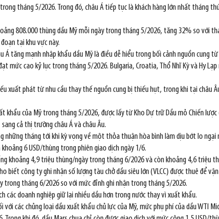
ong tháng 5/2026. Trong đó, châu Á tiếp tục là khách hàng lớn nhất tháng thứ 
khoảng 808.000 thùng dầu Mỹ mỗi ngày trong tháng 5/2026, tăng 32% so với thá
đoạn tại khu vực này.
âu Á tăng mạnh nhập khẩu dầu Mỹ là điều dễ hiểu trong bối cảnh nguồn cung từ
ạt mức cao kỷ lục trong tháng 5/2026. Bulgaria, Croatia, Thổ Nhĩ Kỳ và Hy Lạp 
ếu xuất phát từ nhu cầu thay thế nguồn cung bị thiếu hụt, trong khi tại châu Âu
 khẩu của Mỹ trong tháng 5/2026, được lấy từ Kho Dự trữ Dầu mỏ Chiến lược (
 sang cả thị trường châu Á và châu Âu.
ng những tháng tới khi kỳ vọng về một thỏa thuận hòa bình làm dịu bớt lo ngại
n khoảng 6 USD/thùng trong phiên giao dịch ngày 1/6.
ng khoảng 4,9 triệu thùng/ngày trong tháng 6/2026 và còn khoảng 4,6 triệu t
 cho biết công ty ghi nhận số lượng tàu chở dầu siêu lớn (VLCC) được thuê để v
y trong tháng 6/2026 so với mức đỉnh ghi nhận trong tháng 5/2026.
h các doanh nghiệp giữ lại nhiều dầu hơn trong nước thay vì xuất khẩu.
Đối với các chủng loại dầu xuất khẩu chủ lực của Mỹ, mức phụ phí của dầu WTI 
6. Trong khi đó, dầu Mars chua chỉ còn được giao dịch với mức cộng 1,5 USD/t