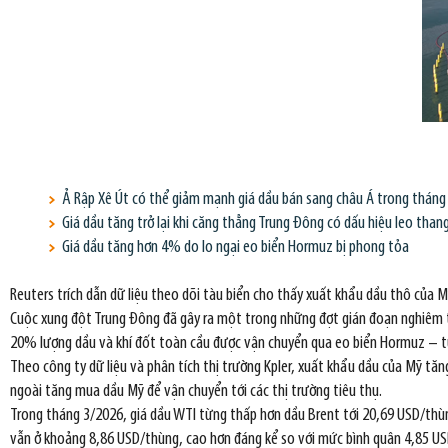
Ả Rập Xê Út có thể giảm mạnh giá dầu bán sang châu Á trong tháng
Giá dầu tăng trở lại khi căng thẳng Trung Đông có dấu hiệu leo than
Giá dầu tăng hơn 4% do lo ngại eo biển Hormuz bị phong tỏa
Reuters trích dẫn dữ liệu theo dõi tàu biển cho thấy xuất khẩu dầu thô của M
Cuộc xung đột Trung Đông đã gây ra một trong những đợt gián đoạn nghiêm tr
20% lượng dầu và khí đốt toàn cầu được vận chuyển qua eo biển Hormuz – tuy
Theo công ty dữ liệu và phân tích thị trường Kpler, xuất khẩu dầu của Mỹ tă
ngoài tăng mua dầu Mỹ để vận chuyển tới các thị trường tiêu thụ.
Trong tháng 3/2026, giá dầu WTI từng thấp hơn dầu Brent tới 20,69 USD/thù
vẫn ở khoảng 8,86 USD/thùng, cao hơn đáng kể so với mức bình quân 4,85 USD