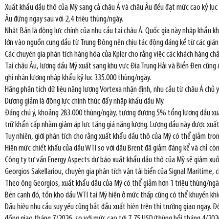
Xuất khẩu dầu thô của Mỹ sang cả châu Á và châu Âu đều đạt mức cao kỷ lục tr
Âu đứng ngay sau với 2,4 triệu thùng/ngày.
Nhật Bản là động lực chính của nhu cầu tại châu Á. Quốc gia này nhập khẩu 
lớn vào nguồn cung dầu từ Trung Đông nên chịu tác động đáng kể từ các gián 
Các chuyên gia phân tích hàng hóa của Kpler cho rằng việc các khách hàng ch
Tại châu Âu, lượng dầu Mỹ xuất sang khu vực Địa Trung Hải và Biển Đen cũng đ
ghi nhận lượng nhập khẩu kỷ lục 335.000 thùng/ngày.
Hãng phân tích dữ liệu năng lượng Vortexa nhận định, nhu cầu từ châu Á chủ y
Dương giảm là động lực chính thúc đẩy nhập khẩu dầu Mỹ.
Đáng chú ý, khoảng 283.000 thùng/ngày, tương đương 5% tổng lượng dầu xuất
trữ khẩn cấp nhằm giảm áp lực tăng giá năng lượng. Lượng dầu này được xuất
Tuy nhiên, giới phân tích cho rằng xuất khẩu dầu thô của Mỹ có thể giảm tro
Hiện mức chiết khấu của dầu WTI so với dầu Brent đã giảm đáng kể và chỉ cò
Công ty tư vấn Energy Aspects dự báo xuất khẩu dầu thô của Mỹ sẽ giảm xuố
Georgios Sakellariou, chuyên gia phân tích vận tải biển của Signal Maritime,
Theo ông Georgios, xuất khẩu dầu của Mỹ có thể giảm hơn 1 triệu thùng/ngà
Bên cạnh đó, tồn kho dầu WTI tại Mỹ hiện ở mức thấp cũng có thể khuyến khíc
Dấu hiệu nhu cầu suy yếu cũng bắt đầu xuất hiện trên thị trường giao ngay. 
đồng giao tháng 7/2026, so với mức cao tới 7,75 USD/thùng hồi tháng 4/202