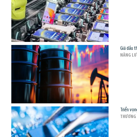
Giá dầu t
NĂNG L
Triển vọn
THƯƠNG 