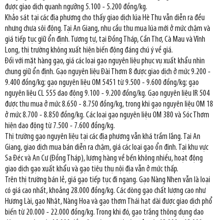
được giao dịch quanh ngưỡng 5.100 - 5.200 đồng/kg.
Khảo sát tại các địa phương cho thấy giao dịch lúa Hè Thu vẫn diễn ra đều
nhưng chưa sôi động. Tại An Giang, nhu cầu thu mua lúa mới ở mức chậm và
giá tiếp tục giữ ổn định. Tương tự, tại Đồng Tháp, Cần Thơ, Cà Mau và Vĩnh
Long, thị trường không xuất hiện biến động đáng chú ý về giá.
Đối với mặt hàng gạo, giá các loại gạo nguyên liệu phục vụ xuất khẩu nhìn
chung giữ ổn định. Gạo nguyên liệu Đài Thơm 8 được giao dịch ở mức 9.200 -
9.400 đồng/kg; gạo nguyên liệu OM 5451 từ 9.500 - 9.600 đồng/kg; gạo
nguyên liệu CL 555 dao động 9.100 - 9.200 đồng/kg. Gạo nguyên liệu IR 504
được thu mua ở mức 8.650 - 8.750 đồng/kg, trong khi gạo nguyên liệu OM 18
ở mức 8.700 - 8.850 đồng/kg. Các loại gạo nguyên liệu OM 380 và Sóc Thơm
hiện dao động từ 7.500 - 7.600 đồng/kg.
Thị trường gạo nguyên liệu tại các địa phương vẫn khá trầm lắng. Tại An
Giang, giao dịch mua bán diễn ra chậm, giá các loại gạo ổn định. Tại khu vực
Sa Đéc và An Cư (Đồng Tháp), lượng hàng về bến không nhiều, hoạt động
giao dịch gạo xuất khẩu và gạo tiêu thụ nội địa vẫn ở mức thấp.
Trên thị trường bán lẻ, giá gạo tiếp tục đi ngang. Gạo Nàng Nhen vẫn là loại
có giá cao nhất, khoảng 28.000 đồng/kg. Các dòng gạo chất lượng cao như
Hương Lài, gạo Nhật, Nàng Hoa và gạo thơm Thái hạt dài được giao dịch phổ
biến từ 20.000 - 22.000 đồng/kg. Trong khi đó, gạo trắng thông dụng dao