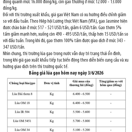
động quanh mức 16.000 đồng/kg, còn gạo thường ở mức 12.000 - 13.000
đồng/kg.
Đối với thị trường xuất khẩu, giá gạo Việt Nam có xu hướng điều chỉnh giảm
so với đầu tuần. Theo Hiệp hội Lương thực Việt Nam (VFA), gạo Jasmine hiện
được chào bán ở mức 517 - 521 USD/tấn, giảm 6 USD/tấn. Gạo thơm 5%
tấm giảm mạnh hơn, xuống còn 490 - 495 USD/tấn, thấp hơn 15 USD/tấn so
với đầu tuần. Trong khi đó, gạo thơm 100% tấm được giao dịch ở mức 343 -
347 USD/tấn.
Nhìn chung, thị trường lúa gạo trong nước vẫn duy trì trạng thái ổn định,
trong khi giá gạo xuất khẩu tiếp tục biến động theo diễn biến cung cầu và xu
hướng giao dịch trên thị trường quốc tế.
Bảng giá lúa gạo hôm nay ngày 3/6/2026