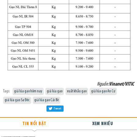
Nguồn:
Vinanet/VITIC
Tags:
giá lúa gạo hôm nay
giá lúa gạo
xuất khẩu gạo
giá lúa gạo An Cư
giá lúa gạo Sa Đéc
giá lúa gạo Cái Bè
Tweet
TIN NỔI BẬT
XEM NHIỀU