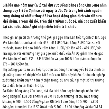
Giá lúa gạo hôm nay (3/6) tại khu vực Đồng bằng sông Cửu Long nhìn
chung duy trì ổn định so với ngày trước đó trong bối cảnh nguồn
cung không có nhiều thay đổi và hoạt động giao dịch vẫn diễn ra
khá chậm. Trong khi đó, trên thị trường quốc tế, giá gạo xuất khẩu
tại các nước châu Á ghi nhận diễn biến trái chiều.
Theo ghi nhận từ thị trường thế giới, giá gạo Thái Lan tiếp tục nhích lên. Gạo
5% tấm được chào bán ở mức 457 - 461 USD/tấn, tăng 2 USD/tấn so với
trước đó, trong khi gạo 100% tấm tăng 1 USD/tấn lên 415 - 419 USD/tấn.
Trái ngược với xu hướng này, giá gạo xuất khẩu của Ấn Độ giảm nhẹ khi gạo
5% tấm lùi về mức 339 - 343 USD/tấn và gạo 100% tấm giảm xuống còn
276 - 280 USD/tấn.
Thị trường gạo toàn cầu tiếp tục chịu tác động từ những yếu tố địa chính trị,
giá năng lượng và chi phí vận tải ở mức cao. Điều này khiến các doanh nghiệp
xuất nhập khẩu duy trì tâm lý thận trọng, dù nhu cầu tại một số thị trường
đã có dấu hiệu cải thiện trở lại.
Tại Đồng bằng sông Cửu Long, giá lúa tươi hôm nay không ghi nhận biến
động đáng kể. Lúa Đài Thơm 8 và OM 18 được thương lái thu mua trong
khoảng 6.400 - 6.500 đồng/kg. Lúa OM 5451 dao động từ 5.700 - 5.800
đồng/kg, trong khi lúa IR 50404 ở mức 5.500 - 5.600 đồng/kg và lúa OM 34