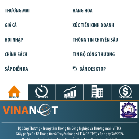
THƯƠNG MẠI
HÀNG HÓA
GIÁ CẢ
XÚC TIẾN KINH DOANH
HỘI NHẬP
THÔNG TIN CHUYÊN SÂU
CHÍNH SÁCH
TIN BỘ CÔNG THƯƠNG
SẮP DIỄN RA
BẢN DESKTOP
TRANG CHỦ
TIN GIỜ CHÓT
THỊ TRƯỜNG
DỰ ÁN
CHỨNG KHOÁN
Bộ Công Thương - Trung tâm Thông tin Công Nghiệp và Thương mại (VITIC)
Giấy phép của Bộ Thông tin và Truyền thông số 114/GP-TTĐT, cấp ngày 3/6/2024