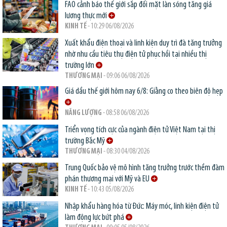
FAO cảnh báo thế giới sắp đối mặt làn sóng tăng giá
lương thực mới
KINH TẾ
- 10:29 06/08/2026
Xuất khẩu điện thoại và linh kiện duy trì đà tăng trưởng
nhờ nhu cầu tiêu thụ điện tử phục hồi tại nhiều thị
trường lớn
THƯƠNG MẠI
- 09:06 06/08/2026
Giá dầu thế giới hôm nay 6/8: Giằng co theo biên độ hẹp
NĂNG LƯỢNG
- 08:58 06/08/2026
Triển vọng tích cực của ngành điện tử Việt Nam tại thị
trường Bắc Mỹ
THƯƠNG MẠI
- 08:30 04/08/2026
Trung Quốc bảo vệ mô hình tăng trưởng trước thềm đàm
phán thương mại với Mỹ và EU
KINH TẾ
- 10:43 05/08/2026
Nhập khẩu hàng hóa từ Đức: Máy móc, linh kiện điện tử
làm động lực bứt phá