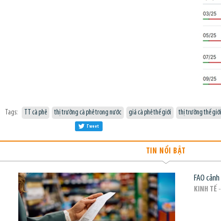
Tags:
TT cà phê
thị trường cà phê trong nước
giá cà phê thế giới
thị trường thế giớ
Tweet
TIN NỔI BẬT
FAO cảnh 
KINH TẾ
-