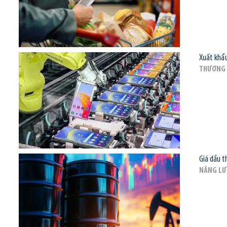
Xuất khẩu
THƯƠNG 
Giá dầu t
NĂNG L