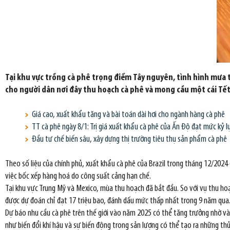
Tại khu vực trồng cà phê trọng điểm Tây nguyên, tình hình mưa 
cho người dân nơi đây thu hoạch cà phê và mong cầu một cái Tết
Giá cao, xuất khẩu tăng và bài toán dài hơi cho ngành hàng cà phê
TT cà phê ngày 8/1: Trị giá xuất khẩu cà phê của Ấn Độ đạt mức kỷ l
Đầu tư chế biến sâu, xây dựng thị trường tiêu thụ sản phẩm cà phê
Theo số liệu của chính phủ, xuất khẩu cà phê của Brazil trong tháng 12/2024 
việc bốc xếp hàng hoá do công suất cảng hạn chế.
Tại khu vực Trung Mỹ và Mexico, mùa thu hoạch đã bắt đầu. So với vụ thu h
được dự đoán chỉ đạt 17 triệu bao, đánh dấu mức thấp nhất trong 9 năm qua
Dự báo nhu cầu cà phê trên thế giới vào năm 2025 có thể tăng trưởng nhờ vào
như biến đổi khí hậu và sự biến động trong sản lượng có thể tạo ra những th