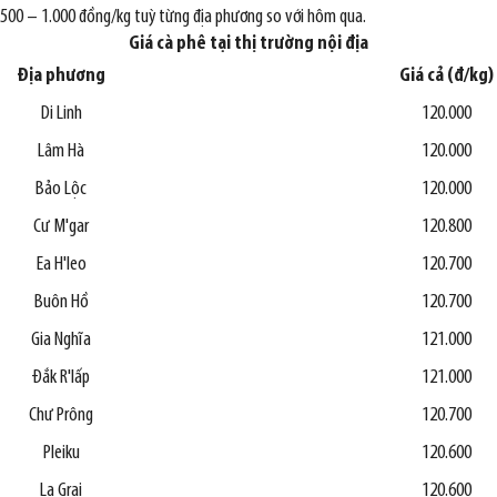
500 – 1.000 đồng/kg tuỳ từng địa phương so với hôm qua.
Giá cà phê tại thị trường nội địa
Địa phương
Giá cả (đ/kg)
Di Linh
120.000
Lâm Hà
120.000
Bảo Lộc
120.000
Cư M'gar
120.800
Ea H'leo
120.700
Buôn Hồ
120.700
Gia Nghĩa
121.000
Đắk R'lấp
121.000
Chư Prông
120.700
Pleiku
120.600
La Grai
120.600