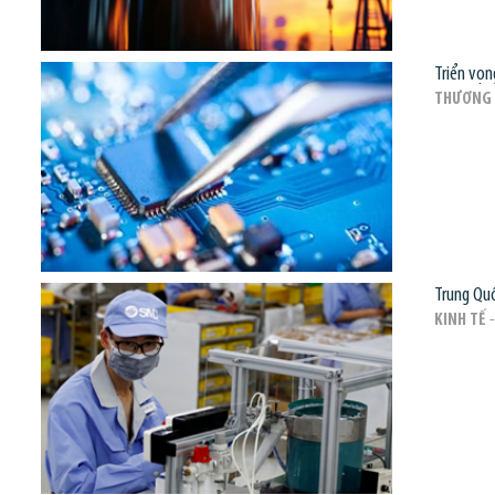
Triển vọn
THƯƠNG 
Trung Quố
KINH TẾ
-