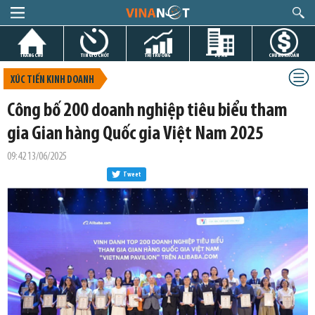
TRANG CHỦ
TIN GIỜ CHÓT
THỊ TRƯỜNG
DỰ ÁN
CHỨNG KHOÁN
XÚC TIẾN KINH DOANH
Công bố 200 doanh nghiệp tiêu biểu tham
gia Gian hàng Quốc gia Việt Nam 2025
09:42 13/06/2025
Tweet