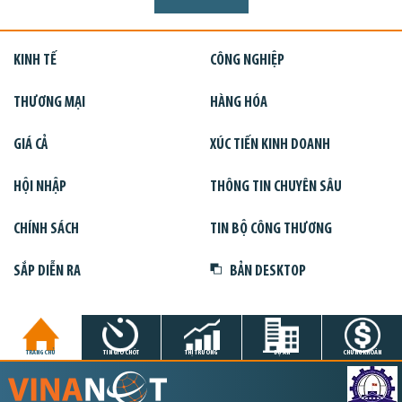
KINH TẾ
CÔNG NGHIỆP
THƯƠNG MẠI
HÀNG HÓA
GIÁ CẢ
XÚC TIẾN KINH DOANH
HỘI NHẬP
THÔNG TIN CHUYÊN SÂU
CHÍNH SÁCH
TIN BỘ CÔNG THƯƠNG
SẮP DIỄN RA
BẢN DESKTOP
TRANG CHỦ
TIN GIỜ CHÓT
THỊ TRƯỜNG
DỰ ÁN
CHỨNG KHOÁN