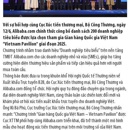
Với sự hối hợp cùng Cục Xúc tiến thương mại, Bộ Công Thương, ngày
12/6, Alibaba.com chính thức công bố danh sách 200 doanh nghiệp
tiêu biểu được lựa chọn tham gia Gian hàng Quốc gia Việt Nam
"Vietnam Pavilion" giai đoạn 2025.
Chương trình nhằm trao danh hiệu “Doanh nghiệp tiêu biểu” trên nền tảng
TMĐT Alibaba.com cho các doanh nghiệp nhỏ và vừa (SMEs), giúp họ tăng
cường hiện diện thương hiệu sản phẩm và tiếp cận hiệu quả hơn với người
mua toàn cầu.
Thông báo được đưa ra trong khuôn khổ Hội nghị Quốc tế Thường niên về
Xuất khẩu Trực tuyến B2B, do Cục Xúc tiến thương mại, Bộ Công Thương và
Alibaba.com đồng tổ chức. Hội nghị quy tụ đông đảo chuyên gia trong ngành,
đại diện doanh nghiệp Việt Nam, cùng thảo luận các chiến lược đổi mới và
khám phá cơ hội xúc tiến xuất khẩu trực tuyến cho doanh nghiệp Việt.
Ông Vũ Bá Phú, Cục trưởng Cục Xúc tiến thương mại, Bộ Công Thương nhấn
mạnh: “Chương trình “Gian hàng Quốc gia Việt Nam – Vietnam Pavilion” được
Cục XTTM phối hợp cùng Alibaba.com triển khai, đã trở thành một mô hình
mẫu cho hoạt động xúc tiến thương mại trên môi trường số của Việt Nam.