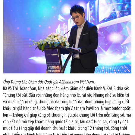
Ông Young Liu, Giám đốc Quốc gia Alibaba.com Việt Nam.
Bà Võ Thị Hoàng Vân, Nhà sáng lập kiêm Giám đốc điều hành V. KAUS chia sẻ:
“Chúng tôi bắt đầu với những đơn hàng nhỏ lẻ, rải rác. Nhưng nhờ sự kiên trì
và chiến lược rõ ràng, chúng tôi đã từng bước đạt được những hợp đồng xuất
khẩu trị giá hàng triệu đô. Việc tham gia Vietnam Pavilion là một bước ngoặt
lớn – không chỉ giúp củng cố thương hiệu của chúng tôi trên nền tảng số, mà
còn kết nối với tệp khách hàng quốc tế giá trị, lâu dài”. Hiện tại, công ty đặt
mục tiêu tăng gấp đôi doanh thu xuất khẩu trong 12 tháng tới, đồng thời