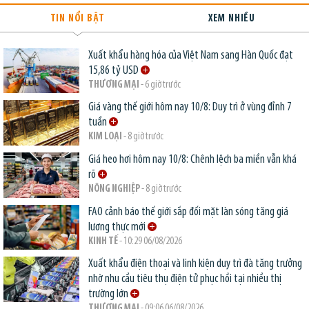
TIN NỔI BẬT
XEM NHIỀU
Xuất khẩu hàng hóa của Việt Nam sang Hàn Quốc đạt
15,86 tỷ USD
THƯƠNG MẠI
- 6 giờ trước
Giá vàng thế giới hôm nay 10/8: Duy trì ở vùng đỉnh 7
tuần
KIM LOẠI
- 8 giờ trước
Giá heo hơi hôm nay 10/8: Chênh lệch ba miền vẫn khá
rõ
NÔNG NGHIỆP
- 8 giờ trước
FAO cảnh báo thế giới sắp đối mặt làn sóng tăng giá
lương thực mới
KINH TẾ
- 10:29 06/08/2026
Xuất khẩu điện thoại và linh kiện duy trì đà tăng trưởng
nhờ nhu cầu tiêu thụ điện tử phục hồi tại nhiều thị
trường lớn
THƯƠNG MẠI
- 09:06 06/08/2026