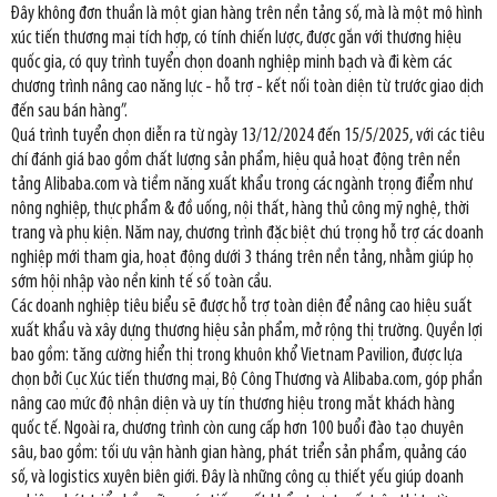
Đây không đơn thuần là một gian hàng trên nền tảng số, mà là một mô hình
xúc tiến thương mại tích hợp, có tính chiến lược, được gắn với thương hiệu
quốc gia, có quy trình tuyển chọn doanh nghiệp minh bạch và đi kèm các
chương trình nâng cao năng lực - hỗ trợ - kết nối toàn diện từ trước giao dịch
đến sau bán hàng”.
Quá trình tuyển chọn diễn ra từ ngày 13/12/2024 đến 15/5/2025, với các tiêu
chí đánh giá bao gồm chất lượng sản phẩm, hiệu quả hoạt động trên nền
tảng Alibaba.com và tiềm năng xuất khẩu trong các ngành trọng điểm như
nông nghiệp, thực phẩm & đồ uống, nội thất, hàng thủ công mỹ nghệ, thời
trang và phụ kiện. Năm nay, chương trình đặc biệt chú trọng hỗ trợ các doanh
nghiệp mới tham gia, hoạt động dưới 3 tháng trên nền tảng, nhằm giúp họ
sớm hội nhập vào nền kinh tế số toàn cầu.
Các doanh nghiệp tiêu biểu sẽ được hỗ trợ toàn diện để nâng cao hiệu suất
xuất khẩu và xây dựng thương hiệu sản phẩm, mở rộng thị trường. Quyền lợi
bao gồm: tăng cường hiển thị trong khuôn khổ Vietnam Pavilion, được lựa
chọn bởi Cục Xúc tiến thương mại, Bộ Công Thương và Alibaba.com, góp phần
nâng cao mức độ nhận diện và uy tín thương hiệu trong mắt khách hàng
quốc tế. Ngoài ra, chương trình còn cung cấp hơn 100 buổi đào tạo chuyên
sâu, bao gồm: tối ưu vận hành gian hàng, phát triển sản phẩm, quảng cáo
số, và logistics xuyên biên giới. Đây là những công cụ thiết yếu giúp doanh