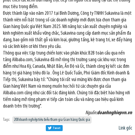
phát triển các kênh bán hàng trực tiếp tới người tiêu dùng tại các thị trường
mục tiêu trọng điểm.
Được thành lập vào năm 2017 tại Bình Dương, Công ty TNHH Sukavina là một
thành viên nổi bật trong số các doanh nghiệp mới được lựa chọn tham gia
Gian hàng Quốc gia Việt Nam 2025. Với năng lực sản xuất chuyên nghiệp và
kinh nghiệm xuất khẩu vững chắc, Sukavina cung cấp danh mục sản phẩm đa
dạng, bao gồm nội thất gỗ và kim loại, giường tầng, kệ trang trí, xe đẩy hàng
và các linh kiện cơ khí theo yêu cầu.
Thông qua việc tập trung chiến lược vào phân khúc B2B toàn cầu qua nền
tảng Alibaba.com, Sukavina đã mở rộng thị trường sang các khu vực trọng
điểm như Hoa Kỳ, Canada, Nhật Bản, Ấn Độ và Úc, thành công ký kết các đơn
hàng trị giá hàng triệu đô la . Ông Lê Quốc Tuấn, Phó Giám đốc Kinh doanh &
Tiếp thị, Sukavina bày tỏ: "Chúng tôi rất vui mừng khi được chọn tham gia
Gian hàng Việt Nam và mong muốn học hỏi từ các chuyên gia của
Alibaba.com cũng như các đối tác đáng kính. Chúng tôi đặc biệt hào hứng với
tiềm năng mở rộng phạm vi tiếp cận toàn cầu và nâng cao hiệu quả kinh
doanh trên thị trường".
Nguồn:
doanhnghiepvn.vn
Tags:
200 doanh nghiệp tiêu biểu tham gia Gian hàng Quốc gia
Link gốc
Tweet