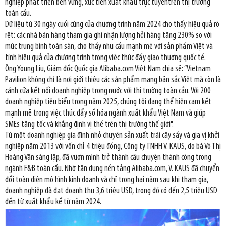
nghiệp phát triển bền vững, xúc tiến xuất khẩu trực tuyếntrên thị trường
toàn cầu.
Dữ liệu từ 30 ngày cuối cùng của chương trình năm 2024 cho thấy hiệu quả rõ
rệt: các nhà bán hàng tham gia ghi nhận lượng hỏi hàng tăng 230% so với
mức trung bình toàn sàn, cho thấy nhu cầu mạnh mẽ với sản phẩm Việt và
tính hiệu quả của chương trình trong việc thúc đẩy giao thương quốc tế.
Ông Young Liu, Giám đốc Quốc gia Alibaba.com Việt Nam chia sẻ: “Vietnam
Pavilion không chỉ là nơi giới thiệu các sản phẩm mang bản sắc Việt mà còn là
cánh cửa kết nối doanh nghiệp trong nước với thị trường toàn cầu. Với 200
doanh nghiệp tiêu biểu trong năm 2025, chúng tôi đang thể hiện cam kết
mạnh mẽ trong việc thúc đẩy số hóa ngành xuất khẩu Việt Nam và giúp
SMEs tăng tốc và khẳng định vị thế trên thị trường thế giới".
Từ một doanh nghiệp gia đình nhỏ chuyên sản xuất trái cây sấy và gia vị khởi
nghiệp năm 2013 với vốn chỉ 4 triệu đồng, Công ty TNHH V. KAUS, do bà Võ Thị
Hoàng Vân sáng lập, đã vươn mình trở thành câu chuyện thành công trong
ngành F&B toàn cầu. Nhờ tận dụng nền tảng Alibaba.com, V. KAUS đã chuyển
đổi toàn diện mô hình kinh doanh và chỉ trong hai năm sau khi tham gia,
doanh nghiệp đã đạt doanh thu 3,6 triệu USD, trong đó có đến 2,5 triệu USD
đến từ xuất khẩu kể từ năm 2024.