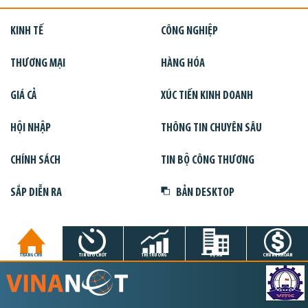
KINH TẾ
CÔNG NGHIỆP
THƯƠNG MẠI
HÀNG HÓA
GIÁ CẢ
XÚC TIẾN KINH DOANH
HỘI NHẬP
THÔNG TIN CHUYÊN SÂU
CHÍNH SÁCH
TIN BỘ CÔNG THƯƠNG
SẮP DIỄN RA
BẢN DESKTOP
TRANG CHỦ
TIN GIỜ CHÓT
THỊ TRƯỜNG
DỰ ÁN
CHỨNG KHOÁN