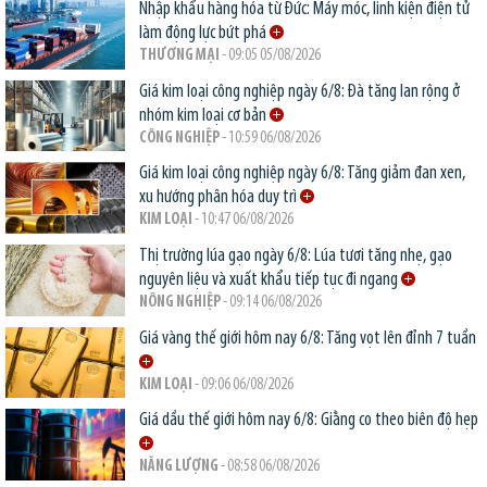
Nhập khẩu hàng hóa từ Đức: Máy móc, linh kiện điện tử
làm động lực bứt phá
THƯƠNG MẠI
- 09:05 05/08/2026
Giá kim loại công nghiệp ngày 6/8: Đà tăng lan rộng ở
nhóm kim loại cơ bản
CÔNG NGHIỆP
- 10:59 06/08/2026
Giá kim loại công nghiệp ngày 6/8: Tăng giảm đan xen,
xu hướng phân hóa duy trì
KIM LOẠI
- 10:47 06/08/2026
Thị trường lúa gạo ngày 6/8: Lúa tươi tăng nhẹ, gạo
nguyên liệu và xuất khẩu tiếp tục đi ngang
NÔNG NGHIỆP
- 09:14 06/08/2026
Giá vàng thế giới hôm nay 6/8: Tăng vọt lên đỉnh 7 tuần
KIM LOẠI
- 09:06 06/08/2026
Giá dầu thế giới hôm nay 6/8: Giằng co theo biên độ hẹp
NĂNG LƯỢNG
- 08:58 06/08/2026