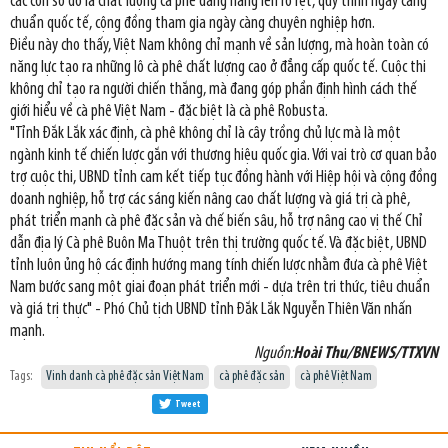
các con số đó là chất lượng cà phê đang nâng lên rõ rệt, quy trình ngày càng
chuẩn quốc tế, cộng đồng tham gia ngày càng chuyên nghiệp hơn.
Điều này cho thấy, Việt Nam không chỉ mạnh về sản lượng, mà hoàn toàn có
năng lực tạo ra những lô cà phê chất lượng cao ở đẳng cấp quốc tế. Cuộc thi
không chỉ tạo ra người chiến thắng, mà đang góp phần định hình cách thế
giới hiểu về cà phê Việt Nam - đặc biệt là cà phê Robusta.
"Tỉnh Đắk Lắk xác định, cà phê không chỉ là cây trồng chủ lực mà là một
ngành kinh tế chiến lược gắn với thương hiệu quốc gia. Với vai trò cơ quan bảo
trợ cuộc thi, UBND tỉnh cam kết tiếp tục đồng hành với Hiệp hội và cộng đồng
doanh nghiệp, hỗ trợ các sáng kiến nâng cao chất lượng và giá trị cà phê,
phát triển mạnh cà phê đặc sản và chế biến sâu, hỗ trợ nâng cao vị thế Chỉ
dẫn địa lý Cà phê Buôn Ma Thuột trên thị trường quốc tế. Và đặc biệt, UBND
tỉnh luôn ủng hộ các định hướng mang tính chiến lược nhằm đưa cà phê Việt
Nam bước sang một giai đoạn phát triển mới - dựa trên tri thức, tiêu chuẩn
và giá trị thực" - Phó Chủ tịch UBND tỉnh Đắk Lắk Nguyễn Thiên Văn nhấn
mạnh.
Nguồn:
Hoài Thu/BNEWS/TTXVN
Tags:
Vinh danh cà phê đặc sản Việt Nam
cà phê đặc sản
cà phê Việt Nam
Tweet