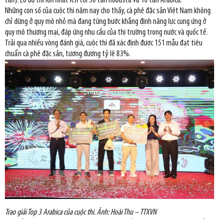
tấn). Lô dự thi lớn nhất lên tới 50 tấn Robusta và 10 tấn Arabica.
Những con số của cuộc thi năm nay cho thấy, cà phê đặc sản Việt Nam không
chỉ dừng ở quy mô nhỏ mà đang từng bước khẳng định năng lực cung ứng ở
quy mô thương mại, đáp ứng nhu cầu của thị trường trong nước và quốc tế.
Trải qua nhiều vòng đánh giá, cuộc thi đã xác định được 151 mẫu đạt tiêu
chuẩn cà phê đặc sản, tương đương tỷ lệ 83%.
Trao giải Top 3 Arabica của cuộc thi. Ảnh: Hoài Thu – TTXVN