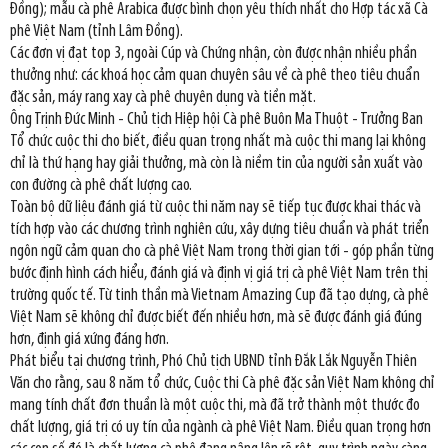
Đồng); mẫu cà phê Arabica được bình chọn yêu thích nhất cho Hợp tác xã Cà
phê Việt Nam (tỉnh Lâm Đồng).
Các đơn vị đạt top 3, ngoài Cúp và Chứng nhận, còn được nhận nhiều phần
thưởng như: các khoá học cảm quan chuyên sâu về cà phê theo tiêu chuẩn
đặc sản, máy rang xay cà phê chuyên dụng và tiền mặt.
Ông Trịnh Đức Minh - Chủ tịch Hiệp hội Cà phê Buôn Ma Thuột - Trưởng Ban
Tổ chức cuộc thi cho biết, điều quan trọng nhất mà cuộc thi mang lại không
chỉ là thứ hạng hay giải thưởng, mà còn là niềm tin của người sản xuất vào
con đường cà phê chất lượng cao.
Toàn bộ dữ liệu đánh giá từ cuộc thi năm nay sẽ tiếp tục được khai thác và
tích hợp vào các chương trình nghiên cứu, xây dựng tiêu chuẩn và phát triển
ngôn ngữ cảm quan cho cà phê Việt Nam trong thời gian tới - góp phần từng
bước định hình cách hiểu, đánh giá và định vị giá trị cà phê Việt Nam trên thị
trường quốc tế. Từ tinh thần mà Vietnam Amazing Cup đã tạo dựng, cà phê
Việt Nam sẽ không chỉ được biết đến nhiều hơn, mà sẽ được đánh giá đúng
hơn, định giá xứng đáng hơn.
Phát biểu tại chương trình, Phó Chủ tịch UBND tỉnh Đắk Lắk Nguyễn Thiên
Văn cho rằng, sau 8 năm tổ chức, Cuộc thi Cà phê đặc sản Việt Nam không chỉ
mang tính chất đơn thuần là một cuộc thi, mà đã trở thành một thước đo
chất lượng, giá trị có uy tín của ngành cà phê Việt Nam. Điều quan trọng hơn