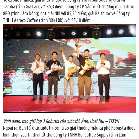
Về cà phê Arabica, giải Nhất thuộc về Công ty TNHH sản xuất và dịch vụ
Tamba (tỉnh Gia Lai), với 85,3 điểm; Công ty CP Sản xuất thương mại dịch vụ
8RO (tỉnh Lâm Đồng) đạt giải Nhì với 85,25 điểm; giải Ba thuộc về Công ty
TNHH Aeroco Coffee (tỉnh Đắk Lắk), với 85,18 điểm.
Vinh danh, trao giải Top 3 Robusta của cuộc thi. Ảnh: Hoài Thu – TTXVN
Ngoài ra, Ban tổ chức cuộc thi còn trao giải thưởng mẫu cà phê Robusta được
bình chọn yêu thích nhất cho Công ty TNHH Bui Coffee Supply (tỉnh Lâm