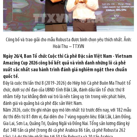
Công bố và trao giải cho mẫu Robusta được bình chọn yêu thích nhất. Ảnh:
Hoài Thu – TTXVN
Ngày 26/4, Ban Tổ chức Cuộc thi Cà phê Đặc sản Việt Nam - Vietnam
Amazing Cup 2026 công bố kết quả và vinh danh những lô cà phê
xuất sắc nhất sau hành trình đánh giá nghiêm ngặt theo chuẩn
quốc tế.
Đây là cuộc thi lần thứ 8 (2019-2026) do Hiệp hội Cà phê Buôn Ma Thuột tổ
chức, dưới sự chỉ đạo của UBND tỉnh Đắk Lắk, đánh dấu lần tổ chức thứ 8
nhằm tiếp tục khẳng định vai trò là nền tảng uy tín trong việc phát hiện,
đánh giá và quảng bá cà phê đặc sản Việt Nam.
Năm 2026, cuộc thi ghi nhận quy mô lớn nhất từ trước đến nay, với 182 mẫu
dự thi đến từ 81 đơn vị, đại diện cho 7 vùng nguyên liệu: Đắk Lắk, Lâm Đồng,
Gia Lai, Sơn La, Quảng Trị, Quảng Ngãi và Đồng Nai. Tổng sản lượng đăng ký
đạt 348 tấn cà phê (trong đó cà phê Arabica 86 tấn, cà phê Robusta 262