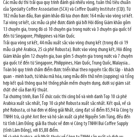
Các mẫu dự thi trải qua quy trình đánh giá nhiều vòng, tuân thủ tiêu chuẩn
của Specialty Coffee Association (SCA) và Coffee Quality Institute (CQI). Từ
182 mẫu ban đầu, Ban giám khảo đã lựa chọn được 164 mẫu vào vòng sơ kết.
Tại vòng sơ kết, các mẫu cà phê được đánh giá bởi Hội đồng Giám khảo gồm
13 chuyên gia, trong đó có 10 chuyên gia trong nước và 3 chuyên gia quốc tế
đến từ Singapore, Philippines và Hàn Quốc.
Trải qua vòng sơ kết, 44 mẫu xuất sắc vào vòng chung kết (trong đó có 19
mẫu cà phê Arabica, 25 cà phê Robusta). Bước vào vòng chung kết, Hội đồng
Giám khảo gồm 12 chuyên gia, bao gồm 5 chuyên gia trong nước và 7 chuyên
gia quốc tế đến từ Singapore, Philippines, Hàn Quốc, Trung Quốc, Malaysia...
Toàn bộ quy trình chấm điểm được triển khai theo nguyên tắc độc lập - khách
quan - minh bạch, từ khâu mã hóa, rang mẫu đến thử nếm (cupping) và tổng
hợp kết quả thông qua hệ thống phần mềm chuyên dụng, dưới sự giám sát
chặt chẽ của Ban Kỹ thuật.
Tại chương trình, Ban Tổ chức cuộc thi công bố và vinh danh Top 10 cà phê
Arabica xuất sắc nhất, Top 10 cà phê Robusta xuất sắc nhất. Kết quả, về cà
phê Robusta, có hai đơn vị đồng giải Nhất, cùng đạt số điểm 85,94 là Công ty
TNHH trà, cà phê Ant Bee và hộ sản xuất cà phê Nguyễn Sơn Tùng, đều đến
từ tỉnh Lâm Đồng; giải Ba thuộc về đơn vị Công ty TNHH Bui Coffee Supply
(tỉnh Lâm Đồng), với 85,88 điểm.