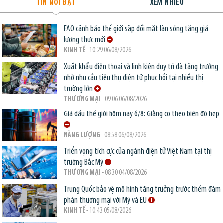
TIN NỔI BẬT
XEM NHIỀU
FAO cảnh báo thế giới sắp đối mặt làn sóng tăng giá
lương thực mới
KINH TẾ
- 10:29 06/08/2026
Xuất khẩu điện thoại và linh kiện duy trì đà tăng trưởng
nhờ nhu cầu tiêu thụ điện tử phục hồi tại nhiều thị
trường lớn
THƯƠNG MẠI
- 09:06 06/08/2026
Giá dầu thế giới hôm nay 6/8: Giằng co theo biên độ hẹp
NĂNG LƯỢNG
- 08:58 06/08/2026
Triển vọng tích cực của ngành điện tử Việt Nam tại thị
trường Bắc Mỹ
THƯƠNG MẠI
- 08:30 04/08/2026
Trung Quốc bảo vệ mô hình tăng trưởng trước thềm đàm
phán thương mại với Mỹ và EU
KINH TẾ
- 10:43 05/08/2026