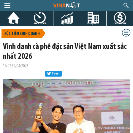
TRANG CHỦ
TIN GIỜ CHÓT
THỊ TRƯỜNG
DỰ ÁN
CHỨNG KHOÁN
XÚC TIẾN KINH DOANH
Vinh danh cà phê đặc sản Việt Nam xuất sắc
nhất 2026
16:02 30/04/2026
Tweet