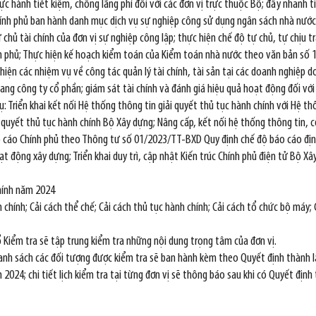
 hành tiết kiệm, chống lãng phí đối với các đơn vị trực thuộc Bộ; đẩy nhanh tiế
h phủ ban hành danh mục dịch vụ sự nghiệp công sử dụng ngân sách nhà nước do
ủ tài chính của đơn vị sự nghiệp công lập; thực hiện chế độ tự chủ, tự chịu tr
 phủ; Thực hiện kế hoạch kiểm toán của Kiểm toán nhà nước theo văn bản số 
iện các nhiệm vụ về công tác quản lý tài chính, tài sản tại các doanh nghiệp d
sang công ty cổ phần; giám sát tài chính và đánh giá hiệu quả hoạt động đối với
ụ: Triển khai kết nối Hệ thống thông tin giải quyết thủ tục hành chính với Hệ
i quyết thủ tục hành chính Bộ Xây dựng; Nâng cấp, kết nối hệ thống thông tin, 
 cáo Chính phủ theo Thông tư số 01/2023/TT-BXD Quy định chế độ báo cáo định
ạt động xây dựng; Triển khai duy trì, cập nhật Kiến trúc Chính phủ điện tử Bộ X
chính năm 2024
 chính; Cải cách thể chế; Cải cách thủ tục hành chính; Cải cách tổ chức bộ máy; 
ổ Kiểm tra sẽ tập trung kiểm tra những nội dung trọng tâm của đơn vị.
 danh sách các đối tượng được kiểm tra sẽ ban hành kèm theo Quyết định thành l
ăm 2024; chi tiết lịch kiểm tra tại từng đơn vị sẽ thông báo sau khi có Quyết định