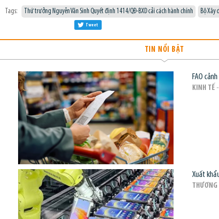
Tags:
Thứ trưởng Nguyễn Văn Sinh Quyết định 1414/QĐ-BXD cải cách hành chính
Bộ Xây 
Tweet
TIN NỔI BẬT
FAO cảnh 
KINH TẾ
-
Xuất khẩu
THƯƠNG 