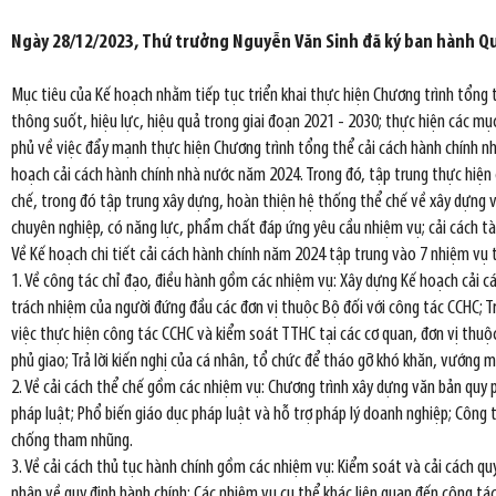
Ngày 28/12/2023, Thứ trưởng Nguyễn Văn Sinh đã ký ban hành Qu
Mục tiêu của Kế hoạch nhằm tiếp tục triển khai thực hiện Chương trình tổng
thông suốt, hiệu lực, hiệu quả trong giai đoạn 2021 - 2030; thực hiện các m
phủ về việc đẩy mạnh thực hiện Chương trình tổng thể cải cách hành chính n
hoạch cải cách hành chính nhà nước năm 2024. Trong đó, tập trung thực hiện c
chế, trong đó tập trung xây dựng, hoàn thiện hệ thống thể chế về xây dựng và
chuyên nghiệp, có năng lực, phẩm chất đáp ứng yêu cầu nhiệm vụ; cải cách tài
Về Kế hoạch chi tiết cải cách hành chính năm 2024 tập trung vào 7 nhiệm vụ 
1. Về công tác chỉ đạo, điều hành gồm các nhiệm vụ: Xây dựng Kế hoạch cải c
trách nhiệm của người đứng đầu các đơn vị thuộc Bộ đối với công tác CCHC; T
việc thực hiện công tác CCHC và kiểm soát TTHC tại các cơ quan, đơn vị thuộ
phủ giao; Trả lời kiến nghị của cá nhân, tổ chức để tháo gỡ khó khăn, vướng m
2. Về cải cách thể chế gồm các nhiệm vụ: Chương trình xây dựng văn bản quy p
pháp luật; Phổ biến giáo dục pháp luật và hỗ trợ pháp lý doanh nghiệp; Công 
chống tham nhũng.
3. Về cải cách thủ tục hành chính gồm các nhiệm vụ: Kiểm soát và cải cách quy
nhân về quy định hành chính; Các nhiệm vụ cụ thể khác liên quan đến công tác