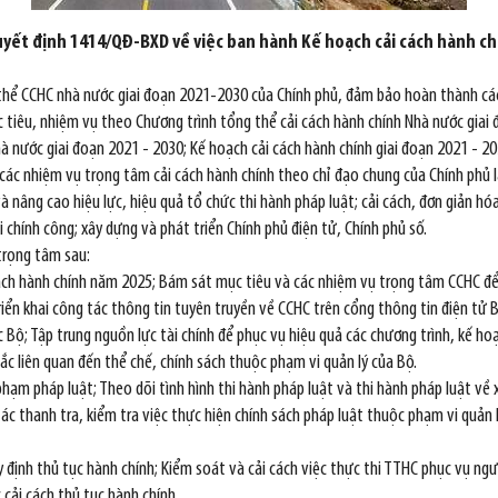
yết định 1414/QĐ-BXD về việc ban hành Kế hoạch cải cách hành ch
 thể CCHC nhà nước giai đoạn 2021-2030 của Chính phủ, đảm bảo hoàn thành cá
ục tiêu, nhiệm vụ theo Chương trình tổng thể cải cách hành chính Nhà nước gia
hà nước giai đoạn 2021 - 2030; Kế hoạch cải cách hành chính giai đoạn 2021 -
ác nhiệm vụ trọng tâm cải cách hành chính theo chỉ đạo chung của Chính phủ là:
 nâng cao hiệu lực, hiệu quả tổ chức thi hành pháp luật; cải cách, đơn giản hó
 chính công; xây dựng và phát triển Chính phủ điện tử, Chính phủ số.
trọng tâm sau:
ách hành chính năm 2025; Bám sát mục tiêu và các nhiệm vụ trọng tâm CCHC để 
riển khai công tác thông tin tuyên truyền về CCHC trên cổng thông tin điện tử 
c Bộ; Tập trung nguồn lực tài chính để phục vụ hiệu quả các chương trình, kế h
ắc liên quan đến thể chế, chính sách thuộc phạm vi quản lý của Bộ.
hạm pháp luật; Theo dõi tình hình thi hành pháp luật và thi hành pháp luật về
tác thanh tra, kiểm tra việc thực hiện chính sách pháp luật thuộc phạm vi quản 
 định thủ tục hành chính; Kiểm soát và cải cách việc thực thi TTHC phục vụ ngườ
 cải cách thủ tục hành chính.