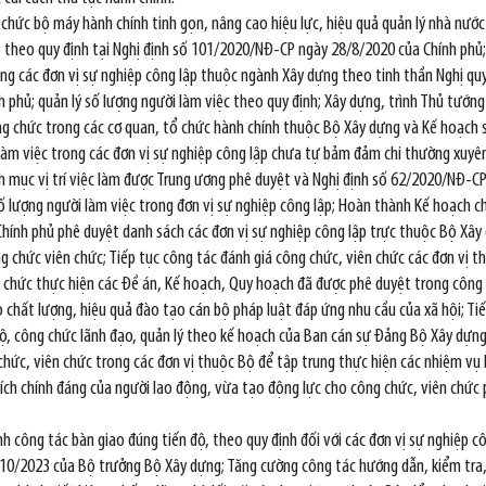
ổ chức bộ máy hành chính tinh gọn, nâng cao hiệu lực, hiệu quả quản lý nhà n
ộ theo quy định tại Nghị định số 101/2020/NĐ-CP ngày 28/8/2020 của Chính phủ; 
ong các đơn vị sự nghiệp công lập thuộc ngành Xây dựng theo tinh thần Nghị qu
 phủ; quản lý số lượng người làm việc theo quy định; Xây dựng, trình Thủ tướn
g chức trong các cơ quan, tổ chức hành chính thuộc Bộ Xây dựng và Kế hoạch s
làm việc trong các đơn vị sự nghiệp công lập chưa tự bảm đảm chi thường xuyê
h mục vị trí việc làm được Trung ương phê duyệt và Nghị định số 62/2020/NĐ-CP 
số lượng người làm việc trong đơn vị sự nghiệp công lập; Hoàn thành Kế hoạch 
hính phủ phê duyệt danh sách các đơn vị sự nghiệp công lập trực thuộc Bộ Xây
 chức viên chức; Tiếp tục công tác đánh giá công chức, viên chức các đơn vị th
ổ chức thực hiện các Đề án, Kế hoạch, Quy hoạch đã được phê duyệt trong công 
chất lượng, hiệu quả đào tạo cán bộ pháp luật đáp ứng nhu cầu của xã hội; Tiế
bộ, công chức lãnh đạo, quản lý theo kế hoạch của Ban cán sự Đảng Bộ Xây dựng; 
chức, viên chức trong các đơn vị thuộc Bộ để tập trung thực hiện các nhiệm vụ l
i ích chính đáng của người lao động, vừa tạo động lực cho công chức, viên ch
ành công tác bàn giao đúng tiến độ, theo quy định đối với các đơn vị sự nghiệp
2023 của Bộ trưởng Bộ Xây dựng; Tăng cường công tác hướng dẫn, kiểm tra, giá