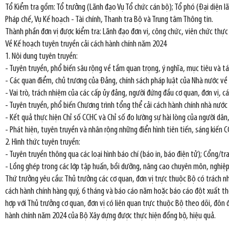
Tổ Kiểm tra gồm: Tổ trưởng (Lãnh đạo Vụ Tổ chức cán bộ); Tổ phó (Đại diện lã
Pháp chế, Vụ Kế hoạch - Tài chính, Thanh tra Bộ và Trung tâm Thông tin.
Thành phần đơn vị được kiểm tra: Lãnh đạo đơn vị, công chức, viên chức thực 
Về Kế hoạch tuyên truyền cải cách hành chính năm 2024
1. Nội dung tuyên truyền:
- Tuyên truyền, phổ biến sâu rộng về tầm quan trọng, ý nghĩa, mục tiêu và t
- Các quan điểm, chủ trương của Đảng, chính sách pháp luật của Nhà nước về
- Vai trò, trách nhiệm của các cấp ủy đảng, người đứng đầu cơ quan, đơn vị, cá
- Tuyên truyền, phổ biến Chương trình tổng thể cải cách hành chính nhà nước
- Kết quả thực hiện Chỉ số CCHC và Chỉ số đo lường sự hài lòng của người dâ
- Phát hiện, tuyên truyền và nhân rộng những điển hình tiên tiến, sáng kiến 
2. Hình thức tuyên truyền:
- Tuyên truyền thông qua các loại hình báo chí (báo in, báo điện tử); Cổng/tr
- Lồng ghép trong các lớp tập huấn, bồi dưỡng, nâng cao chuyên môn, nghiệp 
Thứ trưởng yêu cầu: Thủ trưởng các cơ quan, đơn vị trực thuộc Bộ có trách 
cách hành chính hàng quý, 6 tháng và báo cáo năm hoặc báo cáo đột xuất theo
hợp với Thủ trưởng cơ quan, đơn vị có liên quan trực thuộc Bộ theo dõi, đôn 
hành chính năm 2024 của Bộ Xây dựng được thực hiện đồng bộ, hiệu quả.