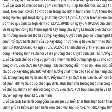
4. Về cải cách tổ chức bộ máy gồm các nhiệm vụ: Tiếp tục đổi mới, sắp xếp t
soát, kiện toàn cơ cấu tổ chức bên trong các đơn vị hành chính trực thuộc B
lượng và hiệu quả hoạt động, phát huy cơ chế tự chủ, tự chịu trách nhiệm tr
Bộ theo quy định tại Nghị định số 120/2020/NĐ-CP ngày 07/10/2020 của Chính
vụ sự nghiệp công lâp thuộc ngành Xây dựng; Xây dựng Kế hoạch biên chế côn
chi thường xuyên của Bộ Xây dựng; Xây dựng Quyết định giao số lượng người 
quan, tổ chức hành chính của Bộ Xây dựng; Thực hiện vị trí việc làm theo Dan
định số 106/2020/NĐ-CP ngày 10/9/2020 của Chính phủ về vị trí việc làm và 
động - Thương binh và Xã hội và địa phương theo Quyết định của Thủ tướng C
5. Về cải cách chế độ công vụ gồm các nhiệm vụ: Bồi dưỡng nghiệp vụ cho công
công chức, viên chức Bộ Xây dựng; Tích cực hướng dẫn, theo dõi, đôn đốc, t
thuộc Bộ Xây dựng phù hợp với định hướng phát triển đào tạo nhằm nâng cao 
cầu khung năng lực vị trí việc làm. Đẩy mạnh việc thực hiện luân chuyển cán 
cơ quan, đơn vị thuộc Bộ theo quy định. Thực hiện chủ trương biệt phái công 
về chế độ, chính sách đối với công chức, viên chức, vừa bảo đảm quyền và lợ
chuyên nghiệp, đoàn kết, văn minh.
6. Về cải cách tài chính công gồm các nhiệm vụ: Triển khai thực hiện hoàn th
Chính phủ và Kế hoạch ban hành kèm theo văn bản số 4545/KH-BXD ngày 09/10/