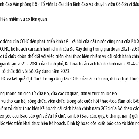
nh đạo Văn phòng Bộ); Tổ viên là đại diện lãnh đạo và chuyên viên 06 đơn vị đầ
hiện nhiệm vụ có liên quan.
ác động của CCHC đến phát triển kinh tế - xã hội của đất nước cũng như của Bộ 
 CCHC, kế hoạch cải cách hành chính của Bộ Xây dựng trong giai đoạn 2021-203
c tổ chức đoàn thể đối với việc triển khai thực hiện nhiệm vụ cải cách hành chín
 giai đoạn 2021 - 2030 của Chính phủ; Kế hoạch cải cách hành chính năm 2024 
n, tổ chức đối với Bộ Xây dựng năm 2023.
CCHC và kết quả đạt được trong công tác CCHC của các cơ quan, đơn vị trực thu
ang thông tin điện tử của Bộ, của các cơ quan, đơn vị trực thuộc Bộ.
vụ cho cán bộ, công chức, viên chức; trong các cuộc hội thảo/tọa đàm của Bộ; t
nhiệm tổ chức thực hiện Kế hoạch cải cách hành chính năm 2024 của Bộ theo các
 yêu cầu. Báo cáo gửi về Vụ Tổ chức cán bộ (Báo cáo: quý, 6 tháng, năm) gửi t
đốc việc triển khai thực hiện Kế hoạch. Định kỳ hoặc đột xuất báo cáo và kiến 