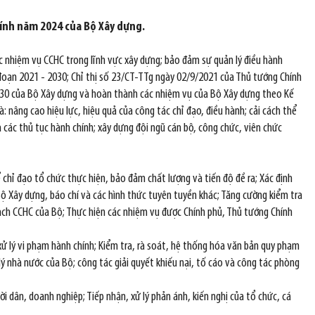
ính năm 2024 của Bộ Xây dựng.
c nhiệm vụ CCHC trong lĩnh vực xây dựng; bảo đảm sự quản lý điều hành
i đoạn 2021 - 2030; Chỉ thị số 23/CT-TTg ngày 02/9/2021 của Thủ tướng Chính
 2030 của Bộ Xây dựng và hoàn thành các nhiệm vụ của Bộ Xây dựng theo Kế
 nâng cao hiệu lực, hiệu quả của công tác chỉ đạo, điều hành; cải cách thể
a các thủ tục hành chính; xây dựng đội ngũ cán bộ, công chức, viên chức
chỉ đạo tổ chức thực hiện, bảo đảm chất lượng và tiến độ đề ra; Xác định
Bộ Xây dựng, báo chí và các hình thức tuyên tuyền khác; Tăng cường kiểm tra
oạch CCHC của Bộ; Thực hiện các nhiệm vụ được Chính phủ, Thủ tướng Chính
 xử lý vi phạm hành chính; Kiểm tra, rà soát, hệ thống hóa văn bản quy phạm
lý nhà nước của Bộ; công tác giải quyết khiếu nại, tố cáo và công tác phòng
i dân, doanh nghiệp; Tiếp nhận, xử lý phản ánh, kiến nghị của tổ chức, cá