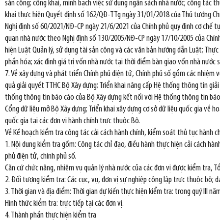
sản công; công khai, minh bạch việc sử dụng ngân sách nhà nước; công tác thực
khai thực hiện Quyết định số 162/QĐ-TTg ngày 31/01/2018 của Thủ tướng Chín
Nghị định số 60/2021/NĐ-CP ngày 21/6/2021 của Chính phủ quy định cơ chế tự ch
quan nhà nước theo Nghị định số 130/2005/NĐ-CP ngày 17/10/2005 của Chính
hiện Luật Quản lý, sử dụng tài sản công và các văn bản hướng dẫn Luật; Thực h
phần hóa; xác định giá trị vốn nhà nước tại thời điểm bàn giao vốn nhà nước 
7. Về xây dựng và phát triển Chính phủ điện tử, Chính phủ số gồm các nhiệm v
quả giải quyết TTHC Bộ Xây dựng; Triển khai nâng cấp Hệ thống thông tin giả
thống thông tin báo cáo của Bộ Xây dựng kết nối với Hệ thống thông tin báo
Cổng dữ liệu mở Bộ Xây dựng; Triển khai xây dựng cơ sở dữ liệu quốc gia về ho
quốc gia tại các đơn vị hành chính trực thuộc Bộ.
Về Kế hoạch kiểm tra công tác cải cách hành chính, kiểm soát thủ tục hành 
1. Nội dung kiểm tra gồm: Công tác chỉ đạo, điều hành thực hiện cải cách hành
phủ điện tử, chính phủ số.
Căn cứ chức năng, nhiệm vụ quản lý nhà nước của các đơn vị được kiểm tra, T
2. Đối tượng kiểm tra: Các cục, vụ, đơn vị sự nghiệp công lập trực thuộc bộ;
3. Thời gian và địa điểm: Thời gian dự kiến thực hiện kiểm tra: trong quý III n
Hình thức kiểm tra: trực tiếp tại các đơn vị.
4. Thành phần thực hiện kiểm tra