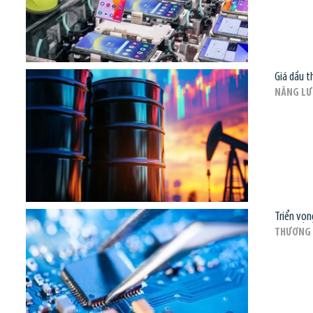
Giá dầu t
NĂNG L
Triển vọn
THƯƠNG 