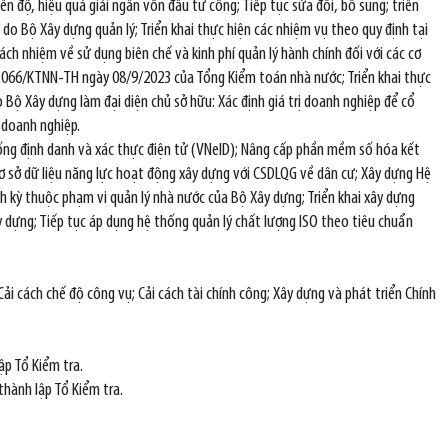
n độ, hiệu quả giải ngân vốn đầu tư công; Tiếp tục sửa đổi, bổ sung; triển
 Bộ Xây dựng quản lý; Triển khai thực hiện các nhiệm vụ theo quy định tại
ách nhiệm về sử dụng biên chế và kinh phí quản lý hành chính đối với các cơ
1066/KTNN-TH ngày 08/9/2023 của Tổng Kiểm toán nhà nước; Triển khai thực
o Bộ Xây dựng làm đại diện chủ sở hữu: Xác định giá trị doanh nghiệp để cổ
 doanh nghiệp.
 thống định danh và xác thực điện tử (VNeID); Nâng cấp phần mềm số hóa kết
cơ sở dữ liệu năng lực hoạt động xây dựng với CSDLQG về dân cư; Xây dựng Hệ
 kỳ thuộc phạm vi quản lý nhà nước của Bộ Xây dựng; Triển khai xây dựng
ây dựng; Tiếp tục áp dụng hệ thống quản lý chất lượng ISO theo tiêu chuẩn
Cải cách chế độ công vụ; Cải cách tài chính công; Xây dựng và phát triển Chính
ập Tổ Kiểm tra.
 thành lập Tổ Kiểm tra.