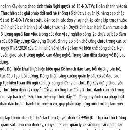
ước ngành Xây dựng theo tinh thần Nghị quyết số 18-NQ/TW; Hoàn thành việc rà
Thực hiện các giải pháp đổi mới hệ thống tổ chức và quản lý, nâng cao chất
yết số 19-NQ/TW; rà soát, kiện toàn các đơn vị sự nghiệp công lập trực thuộc
g Chính phủ ban hành và tổ chức thực hiện Quyết định ban hành Danh mục dịch
ố lượng người làm việc trong các đơn vị sự nghiệp công lập chưa tự bảo đảm
n của Bộ Xây dựng; Xây dựng Quyết định giao biên chế công chức trong các cơ
ngày 01/6/2020 của Chính phủ về vị trí việc làm và biên chế công chức; Nghị
chuyển giao các trường nghề, cao đẳng nghề, Trung tâm điều dưỡng về Bộ Lao
 dựng.
uộc Bộ; Triển khai thực hiện hiệu quả Kế hoạch đào tạo, bồi dưỡng cán bộ,
tác đào tạo, bồi dưỡng. Đồng thời, tăng cường quản lý các cơ sở đào tạo
p tục kiện toàn đội ngũ cán bộ, công chức, viên chức Bộ Xây dựng theo yêu
Thực hiện định kỳ chuyển đổi vị trí công tác đối với chức danh cán bộ trong
ớn, cấp bách của Bộ; Thực hiện kịp thời, đầy đủ, đúng quy định của pháp luật
ức phấn đấu hoàn thành tốt nhiệm vụ, góp phần xây dựng môi trường làm việc
 công lập thuộc diện tổ chức lại theo Quyết định số 996/QĐ-TTg của Thủ tướng
m sát, báo cáo định kỳ, chuyên đề việc quản lý và sử dụng tài chính, tài