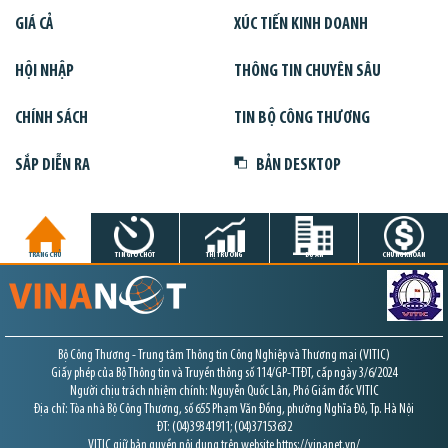
GIÁ CẢ
XÚC TIẾN KINH DOANH
HỘI NHẬP
THÔNG TIN CHUYÊN SÂU
CHÍNH SÁCH
TIN BỘ CÔNG THƯƠNG
SẮP DIỄN RA
BẢN DESKTOP
TRANG CHỦ
TIN GIỜ CHÓT
THỊ TRƯỜNG
DỰ ÁN
CHỨNG KHOÁN
Bộ Công Thương - Trung tâm Thông tin Công Nghiệp và Thương mại (VITIC)
Giấy phép của Bộ Thông tin và Truyền thông số 114/GP-TTĐT, cấp ngày 3/6/2024
Người chịu trách nhiệm chính: Nguyễn Quốc Lân, Phó Giám đốc VITIC
Địa chỉ: Tòa nhà Bộ Công Thương, số 655 Phạm Văn Đồng, phường Nghĩa Đô, Tp. Hà Nội
ĐT: (04)39341911; (04)37153632
VITIC giữ bản quyền nội dung trên website https://vinanet.vn/