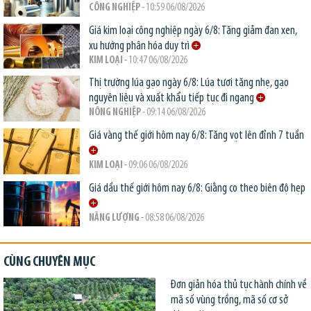
CÔNG NGHIỆP
- 10:59 06/08/2026
Giá kim loại công nghiệp ngày 6/8: Tăng giảm đan xen,
xu hướng phân hóa duy trì
KIM LOẠI
- 10:47 06/08/2026
Thị trường lúa gạo ngày 6/8: Lúa tươi tăng nhẹ, gạo
nguyên liệu và xuất khẩu tiếp tục đi ngang
NÔNG NGHIỆP
- 09:14 06/08/2026
Giá vàng thế giới hôm nay 6/8: Tăng vọt lên đỉnh 7 tuần
KIM LOẠI
- 09:06 06/08/2026
Giá dầu thế giới hôm nay 6/8: Giằng co theo biên độ hẹp
NĂNG LƯỢNG
- 08:58 06/08/2026
CÙNG CHUYÊN MỤC
Đơn giản hóa thủ tục hành chính về
mã số vùng trồng, mã số cơ sở