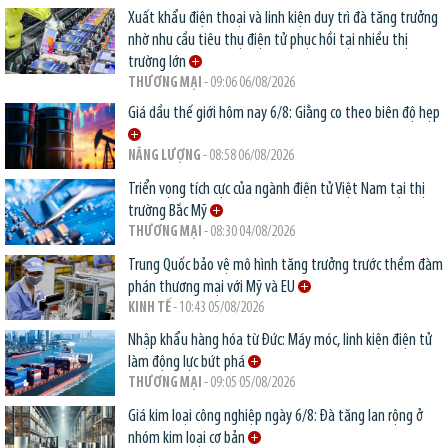
Xuất khẩu điện thoại và linh kiện duy trì đà tăng trưởng
nhờ nhu cầu tiêu thụ điện tử phục hồi tại nhiều thị
trường lớn
THƯƠNG MẠI
- 09:06 06/08/2026
Giá dầu thế giới hôm nay 6/8: Giằng co theo biên độ hẹp
NĂNG LƯỢNG
- 08:58 06/08/2026
Triển vọng tích cực của ngành điện tử Việt Nam tại thị
trường Bắc Mỹ
THƯƠNG MẠI
- 08:30 04/08/2026
Trung Quốc bảo vệ mô hình tăng trưởng trước thềm đàm
phán thương mại với Mỹ và EU
KINH TẾ
- 10:43 05/08/2026
Nhập khẩu hàng hóa từ Đức: Máy móc, linh kiện điện tử
làm động lực bứt phá
THƯƠNG MẠI
- 09:05 05/08/2026
Giá kim loại công nghiệp ngày 6/8: Đà tăng lan rộng ở
nhóm kim loại cơ bản