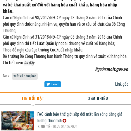
và kê khai xuất xứ đối với hàng hóa xuất khẩu, hàng hóa nhập
khẩu.
Căn cứ Nghị định số 98/2017/NĐ-CP ngày 18 tháng 8 năm 2017 của Chính
phủ quy định chức năng, nhiệm vụ, quyền hạn và cơ cấu tổ chức của Bộ Công
Thương;
Căn cứ Nghị định số 31/2018/NĐ-CP ngày 08 tháng 3 năm 2018 của Chính
phủ quy định chi tiết Luật Quản lý ngoại thương về xuất xứ hàng hóa;
Theo đề nghị của Cục trưởng Cục Xuất nhập khẩu,
Bộ trưởng Bộ Công Thương ban hành Thông tư quy định về xuất xứ hàng hóa.
Chi tiết xem
tại đây
.
Nguồn:
moit.gov.vn
Tags:
xuất xứ hàng hóa
Link gốc
Tweet
TIN NỔI BẬT
XEM NHIỀU
FAO cảnh báo thế giới sắp đối mặt làn sóng tăng giá
lương thực mới
KINH TẾ
- 10:29 06/08/2026