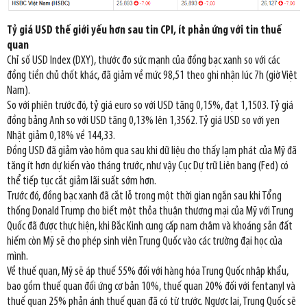
Tỷ giá USD thế giới yếu hơn sau tin CPI, ít phản ứng với tin thuế
quan
Chỉ số USD Index (DXY), thước đo sức mạnh của đồng bạc xanh so với các
đồng tiền chủ chốt khác, đã giảm về mức 98,51 theo ghi nhận lúc 7h (giờ Việt
Nam).
So với phiên trước đó, tỷ giá euro so với USD tăng 0,15%, đạt 1,1503. Tỷ giá
đồng bảng Anh so với USD tăng 0,13% lên 1,3562. Tỷ giá USD so với yen
Nhật giảm 0,18% về 144,33.
Đồng USD đã giảm vào hôm qua sau khi dữ liệu cho thấy lạm phát của Mỹ đã
tăng ít hơn dự kiến vào tháng trước, như vậy Cục Dự trữ Liên bang (Fed) có
thể tiếp tục cắt giảm lãi suất sớm hơn.
Trước đó, đồng bạc xanh đã cắt lỗ trong một thời gian ngắn sau khi Tổng
thống Donald Trump cho biết một thỏa thuận thương mại của Mỹ với Trung
Quốc đã được thực hiện, khi Bắc Kinh cung cấp nam châm và khoáng sản đất
hiếm còn Mỹ sẽ cho phép sinh viên Trung Quốc vào các trường đại học của
mình.
Về thuế quan, Mỹ sẽ áp thuế 55% đối với hàng hóa Trung Quốc nhập khẩu,
bao gồm thuế quan đối ứng cơ bản 10%, thuế quan 20% đối với fentanyl và
thuế quan 25% phản ánh thuế quan đã có từ trước. Ngược lại, Trung Quốc sẽ