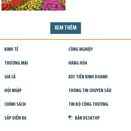
XEM THÊM
KINH TẾ
CÔNG NGHIỆP
THƯƠNG MẠI
HÀNG HÓA
GIÁ CẢ
XÚC TIẾN KINH DOANH
HỘI NHẬP
THÔNG TIN CHUYÊN SÂU
CHÍNH SÁCH
TIN BỘ CÔNG THƯƠNG
SẮP DIỄN RA
BẢN DESKTOP