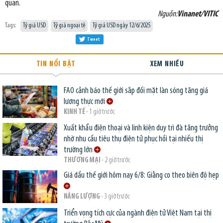
quan.
Nguồn:
Vinanet/VITIC
Tags:
Tỷ giá USD
Tỷ giá ngoại tệ
Tỷ giá USD ngày 12/6/2025
Tweet
TIN NỔI BẬT
XEM NHIỀU
FAO cảnh báo thế giới sắp đối mặt làn sóng tăng giá
lương thực mới
KINH TẾ
- 1 giờ trước
Xuất khẩu điện thoại và linh kiện duy trì đà tăng trưởng
nhờ nhu cầu tiêu thụ điện tử phục hồi tại nhiều thị
trường lớn
THƯƠNG MẠI
- 2 giờ trước
Giá dầu thế giới hôm nay 6/8: Giằng co theo biên độ hẹp
NĂNG LƯỢNG
- 3 giờ trước
Triển vọng tích cực của ngành điện tử Việt Nam tại thị