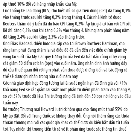
áp thuế 10% đối với hàng nhập khẩu của Mỹ.
Cục Thống kê Lao động (BLS) cho biết chỉ số giá tiêu dùng (CPI) đã tăng 0,1%
vào tháng trước sau khi tăng 0,2% trong tháng 4. Các nhà kinh tế được
Reuters thăm dò ý kiến đã dự báo CPI tăng 0,2%. Áp lực giá cơ bản với CPI cốt
lõi chỉ tăng 0,1% sau khi tăng 0,2% vào tháng 4. Nhưng lạm phát hàng năm
đã tăng 2,4% sau khi tăng 2,3% vào tháng trước.
Ông Elias Haddad, chiến lược gia cấp cao tại Brown Brothers Harriman, cho
rằng lạm phát đang chậm lại và điều đó đã dẫn đến việc điều chỉnh giảm kỳ
vọng lãi suất của Mỹ. Các quỹ tương lai của Fed đã bắt đầu củng cố kỳ vọng
cắt giảm 50 điểm cơ bản (bps) vào cuối năm. Ông nhận định ảnh hưởng đầy
đủ của thuế quan đối với lạm phát vẫn chưa được chứng kiến và tác động có
thể sẽ được ghi nhận trong nửa cuối năm nay.
Các nhà giao dịch hợp đồng tương lai lãi suất ngắn hạn đã định giá với 71%
khả năng Fed sẽ cắt giảm lãi suất một phần tư điểm phần trăm vào tháng 9,
so với 57% trước dữ liệu. Thị trường cũng đã tính đến 50 bps nới lỏng vào đầu
tuần này.
Bộ trưởng Thương mại Howard Lutnick hôm qua cho rằng mức thuế 55% do
Mỹ áp đặt đối với Trung Quốc sẽ không thay đổi. Ông nói thêm rằng các thỏa
thuận thương mại với các quốc gia khác có thể được dự kiến bắt đầu từ tuần
tới. Tuy nhiên thị trường tiền tệ có vẻ ít phản ứng trước các thông tin thuế