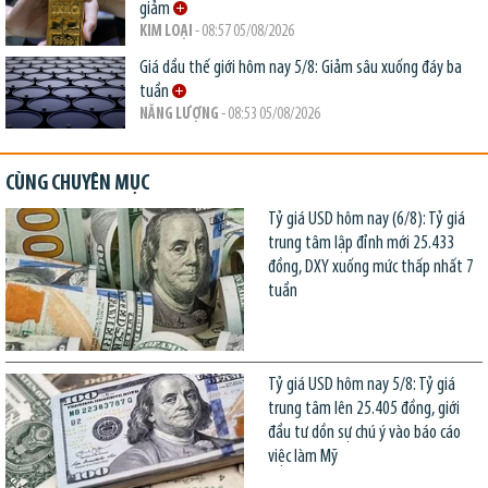
giảm
KIM LOẠI
- 08:57 05/08/2026
Giá dầu thế giới hôm nay 5/8: Giảm sâu xuống đáy ba
tuần
NĂNG LƯỢNG
- 08:53 05/08/2026
CÙNG CHUYÊN MỤC
Tỷ giá USD hôm nay (6/8): Tỷ giá
trung tâm lập đỉnh mới 25.433
đồng, DXY xuống mức thấp nhất 7
tuần
Tỷ giá USD hôm nay 5/8: Tỷ giá
trung tâm lên 25.405 đồng, giới
đầu tư dồn sự chú ý vào báo cáo
việc làm Mỹ