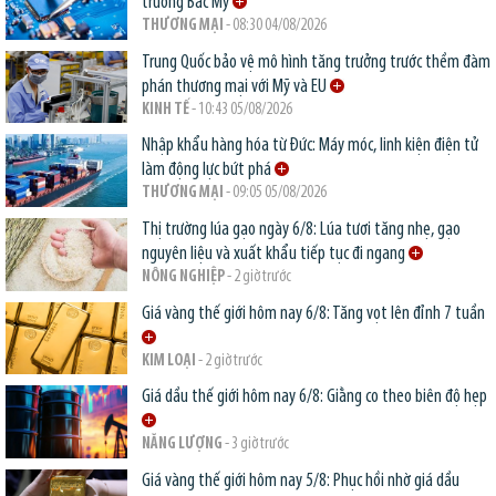
trường Bắc Mỹ
THƯƠNG MẠI
- 08:30 04/08/2026
Trung Quốc bảo vệ mô hình tăng trưởng trước thềm đàm
phán thương mại với Mỹ và EU
KINH TẾ
- 10:43 05/08/2026
Nhập khẩu hàng hóa từ Đức: Máy móc, linh kiện điện tử
làm động lực bứt phá
THƯƠNG MẠI
- 09:05 05/08/2026
Thị trường lúa gạo ngày 6/8: Lúa tươi tăng nhẹ, gạo
nguyên liệu và xuất khẩu tiếp tục đi ngang
NÔNG NGHIỆP
- 2 giờ trước
Giá vàng thế giới hôm nay 6/8: Tăng vọt lên đỉnh 7 tuần
KIM LOẠI
- 2 giờ trước
Giá dầu thế giới hôm nay 6/8: Giằng co theo biên độ hẹp
NĂNG LƯỢNG
- 3 giờ trước
Giá vàng thế giới hôm nay 5/8: Phục hồi nhờ giá dầu