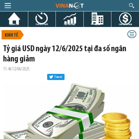
TRANG CHỦ
TIN GIỜ CHÓT
THỊ TRƯỜNG
DỰ ÁN
CHỨNG KHOÁN
KINH TẾ
Tỷ giá USD ngày 12/6/2025 tại đa số ngân
hàng giảm
11:46 12/06/2025
Tweet