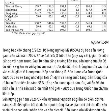
Nguồn: USDA
Trong báo cáo tháng 5/2026, Bộ Nông nghiệp Mỹ (USDA) dự báo sản lượng
gạo toàn cầu năm 2026/27 sẽ đạt 537,8 triệu tấn (quy xay xát), giảm 5 triệu
tấn so với năm trước. Sau 10 năm tăng trưởng liên tục, sản lượng của Ấn Độ
dự kiến sẽ giảm so với kỷ lục của năm trước do diện tích trồng lúa của các nhà
sản xuất giảm vì lượng mưa thấp hơn thông lệ. Sản lượng của Trung Quốc
được dự báo sẽ tăng nhờ diện tích ổn định và năng suất tăng. Sản lượng của
cả hai nước chiếm khoảng 55% tổng sản lượng gạo toàn cầu, với Ấn Độ dự
kiến vẫn là nhà sản xuất lớn nhất thế giới - vượt qua Trung Quốc năm thứ ba
liên tiếp.
Sản lượng gạo năm 2026/27 của Myanmar dự kiến sẽ giảm do diện tích và
năng suất đều giảm bởi dự đoán người trồng lúa sẽ giảm chi phí cho đầu vào
vì giá tăng cao (như phân bón và dầu diesel). Sản lượng của Mỹ được dự báo