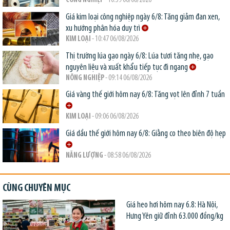
CÔNG NGHIỆP
- 10:59 06/08/2026
Giá kim loại công nghiệp ngày 6/8: Tăng giảm đan xen,
xu hướng phân hóa duy trì
KIM LOẠI
- 10:47 06/08/2026
Thị trường lúa gạo ngày 6/8: Lúa tươi tăng nhẹ, gạo
nguyên liệu và xuất khẩu tiếp tục đi ngang
NÔNG NGHIỆP
- 09:14 06/08/2026
Giá vàng thế giới hôm nay 6/8: Tăng vọt lên đỉnh 7 tuần
KIM LOẠI
- 09:06 06/08/2026
Giá dầu thế giới hôm nay 6/8: Giằng co theo biên độ hẹp
NĂNG LƯỢNG
- 08:58 06/08/2026
CÙNG CHUYÊN MỤC
Giá heo hơi hôm nay 6.8: Hà Nội,
Hưng Yên giữ đỉnh 63.000 đồng/kg