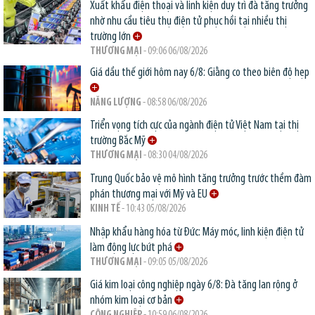
Xuất khẩu điện thoại và linh kiện duy trì đà tăng trưởng
nhờ nhu cầu tiêu thụ điện tử phục hồi tại nhiều thị
trường lớn
THƯƠNG MẠI
- 09:06 06/08/2026
Giá dầu thế giới hôm nay 6/8: Giằng co theo biên độ hẹp
NĂNG LƯỢNG
- 08:58 06/08/2026
Triển vọng tích cực của ngành điện tử Việt Nam tại thị
trường Bắc Mỹ
THƯƠNG MẠI
- 08:30 04/08/2026
Trung Quốc bảo vệ mô hình tăng trưởng trước thềm đàm
phán thương mại với Mỹ và EU
KINH TẾ
- 10:43 05/08/2026
Nhập khẩu hàng hóa từ Đức: Máy móc, linh kiện điện tử
làm động lực bứt phá
THƯƠNG MẠI
- 09:05 05/08/2026
Giá kim loại công nghiệp ngày 6/8: Đà tăng lan rộng ở
nhóm kim loại cơ bản