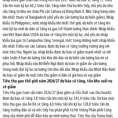
Nhập khẩu gạo toàn cầu trong niên lịch 2027 được dự báo sẽ tăng 1,7 triệu
tấn lên mức kỷ lục 60,2 triệu tấn, tăng năm thứ ba liên tiếp, chủ yếu do nhu
cầu tăng từ khu vực châu Phi cận Sahara và Đông Nam Á. Mức tăng hàng năm
lớn nhất thuộc về Bangladesh (chủ yếu do sản lượng lúa dự kiến giảm). Nhập
khẩu từ Philippines, nước nhập khẩu lớn nhất thế giới, dự kiến sẽ tăng lên
mức kỷ lục mới do dân số tăng và gạo trở thành lương thực chính. Nhập khẩu
vào Việt Nam được USDA dự báo sẽ tăng lên mức kỷ lục, chủ yếu do nhập
khẩu lúa gạo từ Campuchia tăng. Senegal, một trong những nước nhập khẩu
lớn nhất ở khu vực cận Sahara, được dự báo sẽ tăng trưởng tương ứng với
mức tiêu thụ. Ngược lại, nhập khẩu được dự báo sẽ giảm mạnh nhất so với
năm trước ở Iran do lượng tồn kho dồi dào và dự kiến sản lượng lúa mì sẽ
phục hồi. Nhập khẩu vào Bờ Biển Ngà được dự báo sẽ giảm do sản lượng
trong nước đạt kỷ lục và lượng tồn kho dồi dào. Nhập khẩu của Nhật Bản được
dự báo sẽ giảm do mức tiêu thụ giảm vì dân số già hóa và suy giảm.
Tiêu thụ gạo thế giới năm 2026/27 dự báo sẽ tăng, tồn kho cuối vụ
sẽ giảm
Tiêu thụ gạo toàn cầu năm 2026/27 (bao gồm cả tổn thất sau thu hoạch)
được dự báo sẽ tăng 3,8 triệu tấn lên mức kỷ lục 541,4 triệu tấn. Dự báo mức
tiêu thụ gạo của Ấn Độ sẽ tăng 4,0 triệu tấn lên kỷ lục 128,0 triệu tấn do
tăng trưởng dân số và việc tiếp tục phân phối từ Hệ thống Phân phối Công
cộng của chính phủ để đảm bảo an ninh lương thực. Tiêu thụ của Trung Quốc