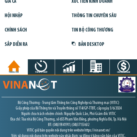
GIÁ CẢ
XÚC TIẾN KINH DOANH
HỘI NHẬP
THÔNG TIN CHUYÊN SÂU
CHÍNH SÁCH
TIN BỘ CÔNG THƯƠNG
SẮP DIỄN RA
BẢN DESKTOP
TRANG CHỦ
TIN GIỜ CHÓT
THỊ TRƯỜNG
DỰ ÁN
CHỨNG KHOÁN
Bộ Công Thương - Trung tâm Thông tin Công Nghiệp và Thương mại (VITIC)
Giấy phép của Bộ Thông tin và Truyền thông số 114/GP-TTĐT, cấp ngày 3/6/2024
Người chịu trách nhiệm chính: Nguyễn Quốc Lân, Phó Giám đốc VITIC
Địa chỉ: Tòa nhà Bộ Công Thương, số 655 Phạm Văn Đồng, phường Nghĩa Đô, Tp. Hà Nội
ĐT: (04)39341911; (04)37153632
VITIC giữ bản quyền nội dung trên website https://vinanet.vn/
Việc sử dụng nội dung trên website này phải được sự đồng ý bằng văn bản của VITIC.