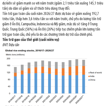
dự kiến sẽ giảm mạnh so với năm trước (giảm 2,1 triệu tấn xuống 145,1 triệu
tấn) do dân số giảm và sở thích tiêu dùng thay đổi.
Tồn trữ gạo toàn cầu cuối năm 2026/27 được dự báo sẽ giảm xuống 192,7
triệu tấn, thấp hơn 3,6 triệu tấn so với năm trước, chủ yếu do lượng tồn trữ
giảm ở Ấn Độ, Campuchia, Indonesia và Mỹ giảm, mặc dù sẽ tăng ở Trung
Quốc. Trung Quốc (56%) và Ấn Độ (26%) tiếp tục chiếm phần lớn lượng tồn
trữ gạo toàn cầu, chủ yếu là do các chương trình dự trữ của chính phủ.
Tồn trữ gạo của thế giới (cuối niên vụ)
ĐVT: Triệu tấn