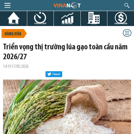
TRANG CHỦ
TIN GIỜ CHÓT
THỊ TRƯỜNG
DỰ ÁN
CHỨNG KHOÁN
HÀNG HÓA
Triển vọng thị trường lúa gạo toàn cầu năm
2026/27
14:19 17/05/2026
Tweet