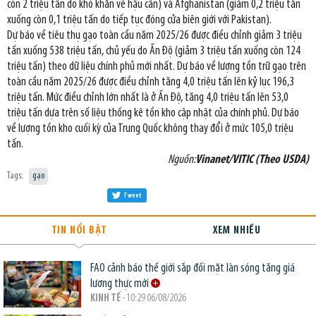
còn 2 triệu tấn do khó khăn về hậu cần) và Afghanistan (giảm 0,2 triệu tấn
xuống còn 0,1 triệu tấn do tiếp tục đóng cửa biên giới với Pakistan).
Dự báo về tiêu thụ gạo toàn cầu năm 2025/26 được điều chỉnh giảm 3 triệu
tấn xuống 538 triệu tấn, chủ yếu do Ấn Độ (giảm 3 triệu tấn xuống còn 124
triệu tấn) theo dữ liệu chính phủ mới nhất. Dự báo về lượng tồn trữ gạo trên
toàn cầu năm 2025/26 được điều chỉnh tăng 4,0 triệu tấn lên kỷ lục 196,3
triệu tấn. Mức điều chỉnh lớn nhất là ở Ấn Độ, tăng 4,0 triệu tấn lên 53,0
triệu tấn dựa trên số liệu thống kê tồn kho cập nhật của chính phủ. Dự báo
về lượng tồn kho cuối kỳ của Trung Quốc không thay đổi ở mức 105,0 triệu
tấn.
Nguồn:
Vinanet/VITIC (Theo USDA)
Tags:
gạo
Tweet
TIN NỔI BẬT
XEM NHIỀU
FAO cảnh báo thế giới sắp đối mặt làn sóng tăng giá
lương thực mới
KINH TẾ
- 10:29 06/08/2026