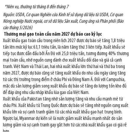
*Niên vụ, thường từ tháng 8 đến tháng 7
Nguồn: USDA, Cơ quan Nghiên cứu Kinh tế sử dụng dữ liệu từ USDA, Cơ quan
Nông nghiệp Nước ngoài, cơ sở dữ liệu Sản xuất, Cung ứng và Phân phối (Báo
cáo tháng 5/2026)
Thương mại gạo toàn cầu năm 2027 dự báo cao kỷ lục
Xuất khẩu gạo toàn cầu trong niên lịch 2027 được dự báo sẽ tăng 1,8 triệu
tấn lên mức kỷ lục 63,1 triệu tấn, là năm tăng thứ 3 liên tiếp. Xuất khẩu sẽ
tiếp tục được dẫn đầu bởi Ấn Độ với 25,0 triệu tấn, tương đương 40% thương
mại toàn cầu, nhờ nguồn cung dành cho xuất khẩu dồi dào và giá cả cạnh
tranh. Việt Nam và Thái Lan, hai nhà xuất khẩu lớn thứ hai và thứ ba trong
năm 2027, được dự báo cũng sẽ tăng xuất khẩu do nhu cầu ngày càng tăng
từ các thị trường trọng điểm ở châu Phi và Đông Nam Á. Đối với Campuchia,
mặc dù sản lượng giảm song xuất khẩu dự báo sẽ tăng do lượng tồn kho đủ
để đáp ứng nhu cầu nhập khẩu lúa gạo của Việt Nam.
Xuất khẩu của Pakistan tăng nhờ sản lượng tăng và nhu cầu mạnh mẽ từ
châu Phi. Xuất khẩu từ Trung Quốc được dự báo sẽ tăng nhờ nguồn cung xuất
khẩu lớn và sự cạnh tranh giảm từ các nhà xuất khẩu gạo hạt trung bình.
Ngược lại, Myanmar dự kiến sẽ là nước giảm xuất khẩu mạnh nhất do sản
lượng giảm và sự cạnh tranh gay gắt hơn từ các nhà xuất khẩu gạo có giá rẻ
hơn.