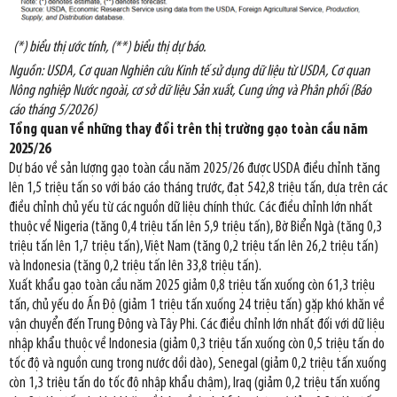
(*) biểu thị ước tính, (**) biểu thị dự báo.
Nguồn: USDA, Cơ quan Nghiên cứu Kinh tế sử dụng dữ liệu từ USDA, Cơ quan
Nông nghiệp Nước ngoài, cơ sở dữ liệu Sản xuất, Cung ứng và Phân phối (Báo
cáo tháng 5/2026)
Tổng quan về những thay đổi trên thị trường gạo toàn cầu năm
2025/26
Dự báo về sản lượng gạo toàn cầu năm 2025/26 được USDA điều chỉnh tăng
lên 1,5 triệu tấn so với báo cáo tháng trước, đạt 542,8 triệu tấn, dựa trên các
điều chỉnh chủ yếu từ các nguồn dữ liệu chính thức. Các điều chỉnh lớn nhất
thuộc về Nigeria (tăng 0,4 triệu tấn lên 5,9 triệu tấn), Bờ Biển Ngà (tăng 0,3
triệu tấn lên 1,7 triệu tấn), Việt Nam (tăng 0,2 triệu tấn lên 26,2 triệu tấn)
và Indonesia (tăng 0,2 triệu tấn lên 33,8 triệu tấn).
Xuất khẩu gạo toàn cầu năm 2025 giảm 0,8 triệu tấn xuống còn 61,3 triệu
tấn, chủ yếu do Ấn Độ (giảm 1 triệu tấn xuống 24 triệu tấn) gặp khó khăn về
vận chuyển đến Trung Đông và Tây Phi. Các điều chỉnh lớn nhất đối với dữ liệu
nhập khẩu thuộc về Indonesia (giảm 0,3 triệu tấn xuống còn 0,5 triệu tấn do
tốc độ và nguồn cung trong nước dồi dào), Senegal (giảm 0,2 triệu tấn xuống
còn 1,3 triệu tấn do tốc độ nhập khẩu chậm), Iraq (giảm 0,2 triệu tấn xuống