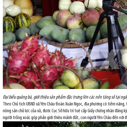
Đại biểu quảng bá, giới thiệu sản phẩm đặc trưng lên các nền tảng số tại ng
Theo Chủ tịch UBND xã Yên Châu Đoàn Xuân Ngọc, địa phương có tiềm năng, th
nông sản chủ lực của xã, được Cục Sở hữu trí tuệ cấp Giấy chứng nhận đăng k
người trồng xoài; góp phần giới thiệu mảnh đất, con người Yên Châu đến với đô