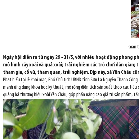
Gian 
Ngày hội diễn ra từ ngày 29 - 31/5, với nhiều hoạt động phong phú
mô hình cây xoài và quả xoài; trải nghiệm các trò chơi dân gian
tham gia, cổ vũ, tham quan, trải nghiệm. Dịp này, xã Yên Châu c
Phát biểu tại lễ khai mạc, Phó Chủ tịch UBND tỉnh Sơn La Nguyễn Thành Công
mạnh ứng dụng khoa học kỹ thuật, mở rộng diện tích sản xuất theo các tiêu c
quảng bá thương hiệu xoài Yên Châu, góp phần nâng cao giá trị sản phẩm, tă