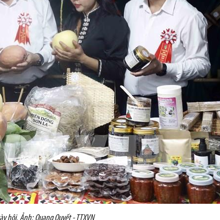
gày hội. Ảnh: Quang Quyết - TTXVN