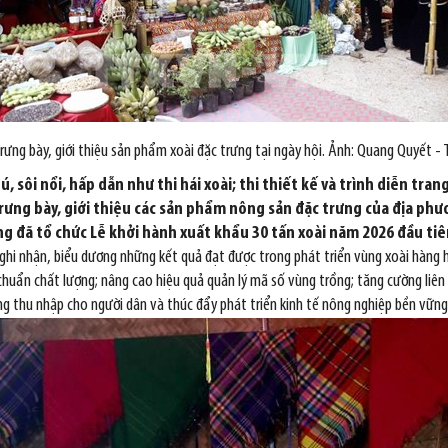
trưng bày, giới thiệu sản phẩm xoài đặc trưng tại ngày hội. Ảnh: Quang Quyết -
, sôi nổi, hấp dẫn như thi hái xoài; thi thiết kế và trình diễn tra
; trưng bày, giới thiệu các sản phẩm nông sản đặc trưng của địa p
ũng đã tổ chức Lễ khởi hành xuất khẩu 30 tấn xoài năm 2026 đầu ti
 ghi nhận, biểu dương những kết quả đạt được trong phát triển vùng xoài hàng
huẩn chất lượng; nâng cao hiệu quả quản lý mã số vùng trồng; tăng cường liên
ng thu nhập cho người dân và thúc đẩy phát triển kinh tế nông nghiệp bền vững