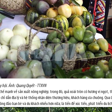
ày hội. Ảnh: Quang Quyết - TTXVN
ế mạnh về sản xuất nông nghiệp; trong đó, quả xoài tròn có hương vị ngọt, th
ý chỉ dẫn địa lý và hệ thống nhận diện thương hiệu, khách hàng ưa chuộng. Qua 
ng đảo bạn bè và du khách nhiều hơn nữa; là tiền đề xúc tiến, phát triển du lịc