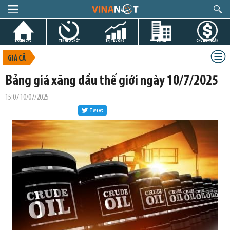
TRANG CHỦ
TIN GIỜ CHÓT
THỊ TRƯỜNG
DỰ ÁN
CHỨNG KHOÁN
GIÁ CẢ
Bảng giá xăng dầu thế giới ngày 10/7/2025
15:07 10/07/2025
Tweet