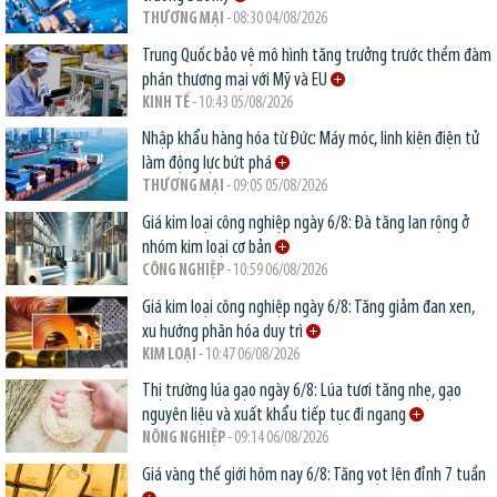
THƯƠNG MẠI
- 08:30 04/08/2026
Trung Quốc bảo vệ mô hình tăng trưởng trước thềm đàm
phán thương mại với Mỹ và EU
KINH TẾ
- 10:43 05/08/2026
Nhập khẩu hàng hóa từ Đức: Máy móc, linh kiện điện tử
làm động lực bứt phá
THƯƠNG MẠI
- 09:05 05/08/2026
Giá kim loại công nghiệp ngày 6/8: Đà tăng lan rộng ở
nhóm kim loại cơ bản
CÔNG NGHIỆP
- 10:59 06/08/2026
Giá kim loại công nghiệp ngày 6/8: Tăng giảm đan xen,
xu hướng phân hóa duy trì
KIM LOẠI
- 10:47 06/08/2026
Thị trường lúa gạo ngày 6/8: Lúa tươi tăng nhẹ, gạo
nguyên liệu và xuất khẩu tiếp tục đi ngang
NÔNG NGHIỆP
- 09:14 06/08/2026
Giá vàng thế giới hôm nay 6/8: Tăng vọt lên đỉnh 7 tuần