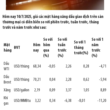
Hôm nay 10/7/2025, giá các mặt hàng xăng dầu giao dịch trên sàn
thương mại có diễn biến so với phiên trước, tuần trước, tháng
trước và năm trước như sau:
So với
So với
So vớ
i 1
So vớ
i 1
Mặt
Hôm
hôm
tuầ
n
năm
ĐVT
tháng
hàng
nay
qua
trước
trước
trước(%)
(%)
(%)
(%)
Dầu
USD/thùng
68,34
-0,05
2,26
0,28
-4,71
WTI
Dầu
USD/thùng
70,21
0,04
2,28
0,62
-5,94
Brent
Xăng
USD/gallon
2,19
0,09
3,37
1,05
8,89
Khí
USD/MMBtu
3,22
0,34
-6,38
-8,01
-11,20
gas