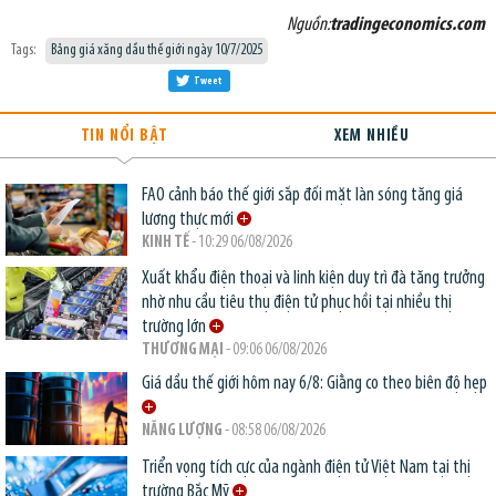
Nguồn:
tradingeconomics.com
Tags:
Bảng giá xăng dầu thế giới ngày 10/7/2025
Tweet
TIN NỔI BẬT
XEM NHIỀU
FAO cảnh báo thế giới sắp đối mặt làn sóng tăng giá
lương thực mới
KINH TẾ
- 10:29 06/08/2026
Xuất khẩu điện thoại và linh kiện duy trì đà tăng trưởng
nhờ nhu cầu tiêu thụ điện tử phục hồi tại nhiều thị
trường lớn
THƯƠNG MẠI
- 09:06 06/08/2026
Giá dầu thế giới hôm nay 6/8: Giằng co theo biên độ hẹp
NĂNG LƯỢNG
- 08:58 06/08/2026
Triển vọng tích cực của ngành điện tử Việt Nam tại thị
trường Bắc Mỹ