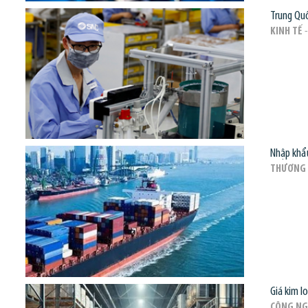
Trung Quố
KINH TẾ
-
Nhập khẩu
THƯƠNG 
Giá kim l
CÔNG NG