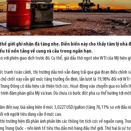
 thế giới ghi nhận đà tăng nhẹ. Diễn biến này cho thấy tâm lý nhà đ
yếu tố nền tảng về cung và cầu trong ngắn hạn.
c so với phiên giao dịch trước đó. Cụ thể, giá dầu thô ngọt nhẹ WTI của Mỹ hiệ
c tranh toàn cảnh, thị trường dầu mỏ vẫn đang trải qua giai đoạn điều chỉnh s
chủ chốt này vẫn giữ mức tăng trưởng ổn định, lần lượt là 19,98% đối với WTI 
 Trung Đông có dấu hiệu cải thiện tích cực. Hoạt động vận chuyển qua eo biển H
 trình đàm phán giữa Mỹ và Iran. Dù chưa có bước đột phá cụ thể hướng tới một
ăm đến nay. Giá xăng hiện ở mức 3,0227 USD/gallon (tăng 76,11% so với đầu 
đối với người tiêu dùng vẫn ở mức cao.
, thị trường hiện đã phản ánh phần lớn các thông tin tích cực về nguồn cung. Tro
ường Trung Quốc - nền kinh tế tiêu thụ dầu mỏ hàng đầu thế giới. Thứ hai là sự 