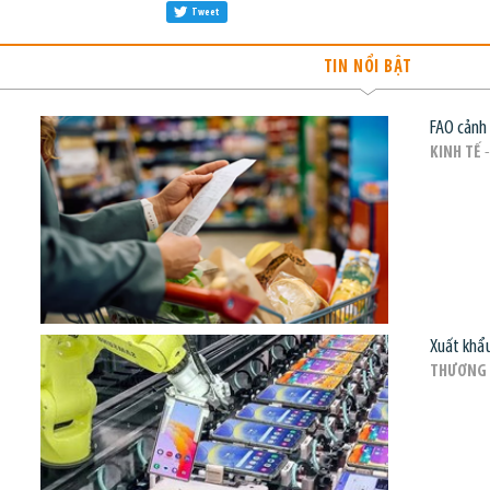
Tweet
TIN NỔI BẬT
FAO cảnh 
KINH TẾ
-
Xuất khẩu
THƯƠNG 