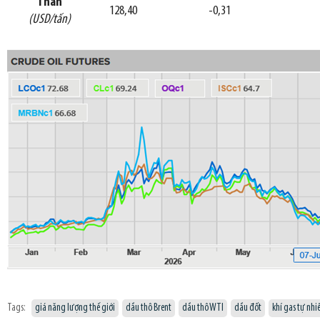
Than
128,40
-0,31
(USD/tấn)
Tags:
giá năng lượng thế giới
dầu thô Brent
dầu thô WTI
dầu đốt
khí gas tự nhi