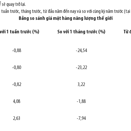
sẽ quay trở lại.
, tuần trước, tháng trước, từ đầu năm đến nay và so với cùng kỳ năm trước (tại
Bảng so sánh giá mặt hàng năng lượng thế giới
với 1 tuần trước (%)
So với 1 tháng trước (%)
Từ 
-0,88
-24,54
-0,80
-23,22
-0,82
3,22
4,08
-1,88
2,63
-7,94