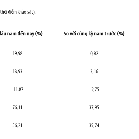
 thời điểm khảo sát).
đầu năm đến nay (%)
So với cùng kỳ năm trước (%)
19,98
0,82
18,93
3,16
-11,87
-2,75
76,11
37,95
56,21
35,74