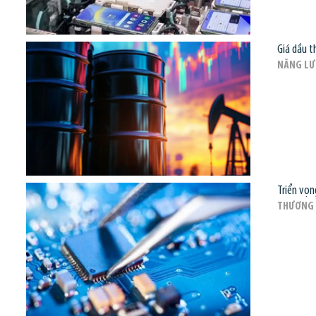
Giá dầu t
NĂNG L
Triển vọn
THƯƠNG 