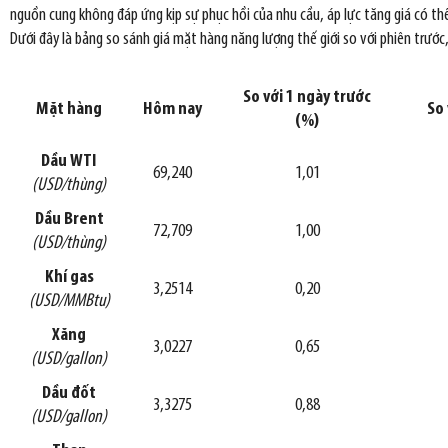
nguồn cung không đáp ứng kịp sự phục hồi của nhu cầu, áp lực tăng giá có thể 
Dưới đây là bảng so sánh giá mặt hàng năng lượng thế giới so với phiên trước
So với 1 ngày trước
Mặt hàng
Hôm nay
So 
(%)
Dầu WTI
69,240
1,01
(USD/thùng)
Dầu Brent
72,709
1,00
(USD/thùng)
Khí gas
3,2514
0,20
(USD/MMBtu)
Xăng
3,0227
0,65
(USD/gallon)
Dầu đốt
3,3275
0,88
(USD/gallon)