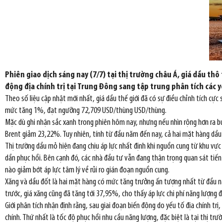
Phiên giao dịch sáng nay (7/7) tại thị trường châu Á, giá dầu thô
động địa chính trị tại Trung Đông sang tập trung phân tích các 
Theo số liệu cập nhật mới nhất, giá dầu thế giới đã có sự điều chỉnh tích cự
mức tăng 1%, đạt ngưỡng 72,709 USD/thùng USD/thùng.
Mặc dù ghi nhận sắc xanh trong phiên hôm nay, nhưng nếu nhìn rộng hơn ra bứ
Brent giảm 23,22%. Tuy nhiên, tính từ đầu năm đến nay, cả hai mặt hàng dầu 
Thị trường dầu mỏ hiện đang chịu áp lực nhất định khi nguồn cung từ khu vực
dần phục hồi. Bên cạnh đó, các nhà đầu tư vẫn đang thận trọng quan sát tiến
nào giảm bớt áp lực tâm lý về rủi ro gián đoạn nguồn cung.
Xăng và dầu đốt là hai mặt hàng có mức tăng trưởng ấn tượng nhất từ đầu n
trước, giá xăng cũng đã tăng tới 37,95%, cho thấy áp lực chi phí năng lượng 
Giới phân tích nhận định rằng, sau giai đoạn biến động do yếu tố địa chính trị
chính. Thứ nhất là tốc độ phục hồi nhu cầu năng lượng, đặc biệt là tại thị tr