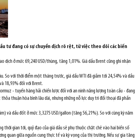
ầu tư đang có sự chuyển dịch rõ rệt, từ việc theo dõi các biến
n giao dịch ở mức 69,240 USD/thùng, tăng 1,01%. Giá dầu Brent cũng ghi nhận
âu. So với thời điểm một tháng trước, giá dầu WTI đã giảm tới 24,54% và dầu
và 18,93% đối với Brent.
ormuz - tuyến hàng hải chiến lược đối với an ninh năng lượng toàn cầu - đang
 thỏa thuận hòa bình lâu dài, nhưng những nỗ lực duy trì đối thoại đã phần
năm) và dầu đốt ở mức 3,3275 USD/gallon (tăng 56,21%). So với cùng kỳ năm
ng thời gian tới, quỹ đạo của giá dầu sẽ phụ thuộc chặt chẽ vào hai biến số
tương quan giữa nguồn cung thực tế và kỳ vọng của thị trường. Nếu sự gia tăng