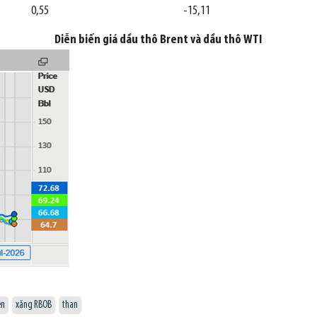
0,55
-15,11
Diễn biến giá dầu thô Brent và dầu thô WTI
ên
xăng RBOB
than