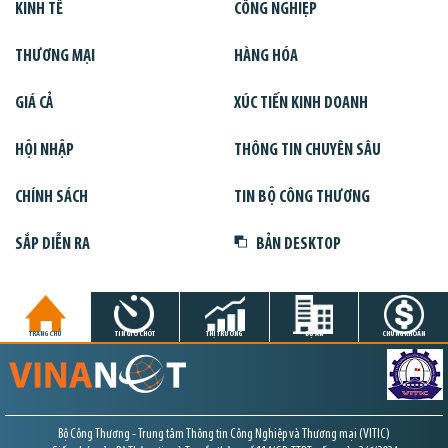
KINH TẾ
CÔNG NGHIỆP
THƯƠNG MẠI
HÀNG HÓA
GIÁ CẢ
XÚC TIẾN KINH DOANH
HỘI NHẬP
THÔNG TIN CHUYÊN SÂU
CHÍNH SÁCH
TIN BỘ CÔNG THƯƠNG
SẮP DIỄN RA
BẢN DESKTOP
TRANG CHỦ
TIN GIỜ CHÓT
THỊ TRƯỜNG
DỰ ÁN
CHỨNG KHOÁN
Bộ Công Thương - Trung tâm Thông tin Công Nghiệp và Thương mại (VITIC)