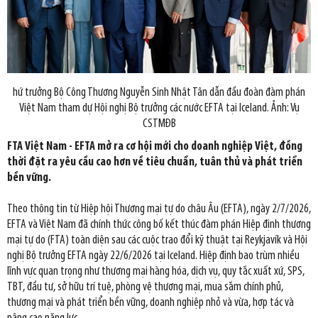
hứ trưởng Bộ Công Thương Nguyễn Sinh Nhật Tân dẫn đầu đoàn đàm phán
Việt Nam tham dự Hội nghị Bộ trưởng các nước EFTA tại Iceland. Ảnh: Vụ
CSTMĐB
FTA Việt Nam - EFTA mở ra cơ hội mới cho doanh nghiệp Việt, đồng
thời đặt ra yêu cầu cao hơn về tiêu chuẩn, tuân thủ và phát triển
bền vững.
Theo thông tin từ Hiệp hội Thương mại tự do châu Âu (EFTA), ngày 2/7/2026,
EFTA và Việt Nam đã chính thức công bố kết thúc đàm phán Hiệp định thương
mại tự do (FTA) toàn diện sau các cuộc trao đổi kỹ thuật tại Reykjavík và Hội
nghị Bộ trưởng EFTA ngày 22/6/2026 tại Iceland. Hiệp định bao trùm nhiều
lĩnh vực quan trọng như thương mại hàng hóa, dịch vụ, quy tắc xuất xứ, SPS,
TBT, đầu tư, sở hữu trí tuệ, phòng vệ thương mại, mua sắm chính phủ,
thương mại và phát triển bền vững, doanh nghiệp nhỏ và vừa, hợp tác và