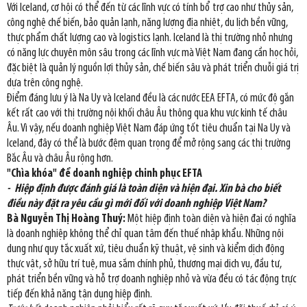
Với Iceland, cơ hội có thể đến từ các lĩnh vực có tính bổ trợ cao như thủy sản,
công nghệ chế biến, bảo quản lạnh, năng lượng địa nhiệt, du lịch bền vững,
thực phẩm chất lượng cao và logistics lạnh. Iceland là thị trường nhỏ nhưng
có năng lực chuyên môn sâu trong các lĩnh vực mà Việt Nam đang cần học hỏi,
đặc biệt là quản lý nguồn lợi thủy sản, chế biến sâu và phát triển chuỗi giá trị
dựa trên công nghệ.
Điểm đáng lưu ý là Na Uy và Iceland đều là các nước EEA EFTA, có mức độ gắn
kết rất cao với thị trường nội khối châu Âu thông qua khu vực kinh tế châu
Âu. Vì vậy, nếu doanh nghiệp Việt Nam đáp ứng tốt tiêu chuẩn tại Na Uy và
Iceland, đây có thể là bước đệm quan trọng để mở rộng sang các thị trường
Bắc Âu và châu Âu rộng hơn.
"Chìa khóa" để doanh nghiệp chinh phục EFTA
- Hiệp định được đánh giá là toàn diện và hiện đại. Xin bà cho biết
điều này đặt ra yêu cầu gì mới đối với doanh nghiệp Việt Nam?
Bà Nguyễn Thị Hoàng Thuý:
Một hiệp định toàn diện và hiện đại có nghĩa
là doanh nghiệp không thể chỉ quan tâm đến thuế nhập khẩu. Những nội
dung như quy tắc xuất xứ, tiêu chuẩn kỹ thuật, vệ sinh và kiểm dịch động
thực vật, sở hữu trí tuệ, mua sắm chính phủ, thương mại dịch vụ, đầu tư,
phát triển bền vững và hỗ trợ doanh nghiệp nhỏ và vừa đều có tác động trực
tiếp đến khả năng tận dụng hiệp định.