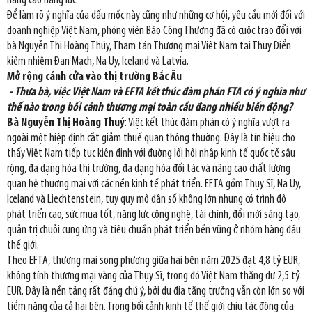
nâng cao năng lực.
Để làm rõ ý nghĩa của dấu mốc này cũng như những cơ hội, yêu cầu mới đối với
doanh nghiệp Việt Nam, phóng viên Báo Công Thương đã có cuộc trao đổi với
bà Nguyễn Thị Hoàng Thúy, Tham tán Thương mại Việt Nam tại Thụy Điển
kiêm nhiệm Đan Mạch, Na Uy, Iceland và Latvia.
Mở rộng cánh cửa vào thị trường Bắc Âu
- Thưa bà, việc Việt Nam và EFTA kết thúc đàm phán FTA có ý nghĩa như
thế nào trong bối cảnh thương mại toàn cầu đang nhiều biến động?
Bà Nguyễn Thị Hoàng Thuý
: Việc kết thúc đàm phán có ý nghĩa vượt ra
ngoài một hiệp định cắt giảm thuế quan thông thường. Đây là tín hiệu cho
thấy Việt Nam tiếp tục kiên định với đường lối hội nhập kinh tế quốc tế sâu
rộng, đa dạng hóa thị trường, đa dạng hóa đối tác và nâng cao chất lượng
quan hệ thương mại với các nền kinh tế phát triển. EFTA gồm Thụy Sĩ, Na Uy,
Iceland và Liechtenstein, tuy quy mô dân số không lớn nhưng có trình độ
phát triển cao, sức mua tốt, năng lực công nghệ, tài chính, đổi mới sáng tạo,
quản trị chuỗi cung ứng và tiêu chuẩn phát triển bền vững ở nhóm hàng đầu
thế giới.
Theo EFTA, thương mại song phương giữa hai bên năm 2025 đạt 4,8 tỷ EUR,
không tính thương mại vàng của Thụy Sĩ, trong đó Việt Nam thặng dư 2,5 tỷ
EUR. Đây là nền tảng rất đáng chú ý, bởi dư địa tăng trưởng vẫn còn lớn so với
tiềm năng của cả hai bên. Trong bối cảnh kinh tế thế giới chịu tác động của