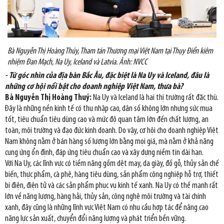
Bà Nguyễn Thị Hoàng Thúy, Tham tán Thương mại Việt Nam tại Thụy Điển kiêm
nhiệm Đan Mạch, Na Uy, Iceland và Latvia. Ảnh: NVCC
- Từ góc nhìn của địa bàn Bắc Âu, đặc biệt là Na Uy và Iceland, đâu là
những cơ hội nổi bật cho doanh nghiệp Việt Nam, thưa bà?
Bà Nguyễn Thị Hoàng Thuý:
Na Uy và Iceland là hai thị trường rất đặc thù.
Đây là những nền kinh tế có thu nhập cao, dân số không lớn nhưng sức mua
tốt, tiêu chuẩn tiêu dùng cao và mức độ quan tâm lớn đến chất lượng, an
toàn, môi trường và đạo đức kinh doanh. Do vậy, cơ hội cho doanh nghiệp Việt
Nam không nằm ở bán hàng số lượng lớn bằng mọi giá, mà nằm ở khả năng
cung ứng ổn định, đáp ứng tiêu chuẩn cao và xây dựng niềm tin dài hạn.
Với Na Uy, các lĩnh vực có tiềm năng gồm dệt may, da giày, đồ gỗ, thủy sản chế
biến, thực phẩm, cà phê, hàng tiêu dùng, sản phẩm công nghiệp hỗ trợ, thiết
bị điện, điện tử và các sản phẩm phục vụ kinh tế xanh. Na Uy có thế mạnh rất
lớn về năng lượng, hàng hải, thủy sản, công nghệ môi trường và tài chính
xanh, đây cũng là những lĩnh vực Việt Nam có nhu cầu hợp tác để nâng cao
năng lực sản xuất, chuyển đổi năng lượng và phát triển bền vững.