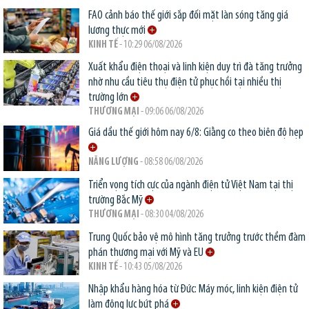
FAO cảnh báo thế giới sắp đối mặt làn sóng tăng giá
lương thực mới
KINH TẾ
- 10:29 06/08/2026
Xuất khẩu điện thoại và linh kiện duy trì đà tăng trưởng
nhờ nhu cầu tiêu thụ điện tử phục hồi tại nhiều thị
trường lớn
THƯƠNG MẠI
- 09:06 06/08/2026
Giá dầu thế giới hôm nay 6/8: Giằng co theo biên độ hẹp
NĂNG LƯỢNG
- 08:58 06/08/2026
Triển vọng tích cực của ngành điện tử Việt Nam tại thị
trường Bắc Mỹ
THƯƠNG MẠI
- 08:30 04/08/2026
Trung Quốc bảo vệ mô hình tăng trưởng trước thềm đàm
phán thương mại với Mỹ và EU
KINH TẾ
- 10:43 05/08/2026
Nhập khẩu hàng hóa từ Đức: Máy móc, linh kiện điện tử
làm động lực bứt phá