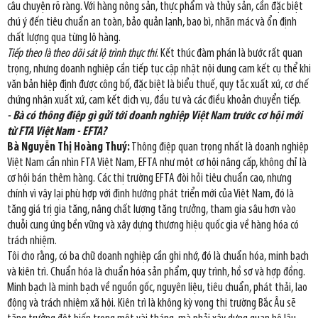
câu chuyện rõ ràng. Với hàng nông sản, thực phẩm và thủy sản, cần đặc biệt
chú ý đến tiêu chuẩn an toàn, bảo quản lạnh, bao bì, nhãn mác và ổn định
chất lượng qua từng lô hàng.
Tiếp theo là theo dõi sát lộ trình thực thi
. Kết thúc đàm phán là bước rất quan
trọng, nhưng doanh nghiệp cần tiếp tục cập nhật nội dung cam kết cụ thể khi
văn bản hiệp định được công bố, đặc biệt là biểu thuế, quy tắc xuất xứ, cơ chế
chứng nhận xuất xứ, cam kết dịch vụ, đầu tư và các điều khoản chuyển tiếp.
- Bà có thông điệp gì gửi tới doanh nghiệp Việt Nam trước cơ hội mới
từ FTA Việt Nam - EFTA?
Bà Nguyễn Thị Hoàng Thuý:
Thông điệp quan trọng nhất là doanh nghiệp
Việt Nam cần nhìn FTA Việt Nam, EFTA như một cơ hội nâng cấp, không chỉ là
cơ hội bán thêm hàng. Các thị trường EFTA đòi hỏi tiêu chuẩn cao, nhưng
chính vì vậy lại phù hợp với định hướng phát triển mới của Việt Nam, đó là
tăng giá trị gia tăng, nâng chất lượng tăng trưởng, tham gia sâu hơn vào
chuỗi cung ứng bền vững và xây dựng thương hiệu quốc gia về hàng hóa có
trách nhiệm.
Tôi cho rằng, có ba chữ doanh nghiệp cần ghi nhớ, đó là chuẩn hóa, minh bạch
và kiên trì. Chuẩn hóa là chuẩn hóa sản phẩm, quy trình, hồ sơ và hợp đồng.
Minh bạch là minh bạch về nguồn gốc, nguyên liệu, tiêu chuẩn, phát thải, lao
động và trách nhiệm xã hội. Kiên trì là không kỳ vọng thị trường Bắc Âu sẽ