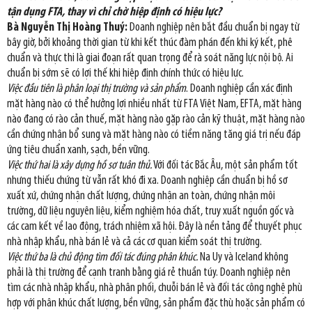
tận dụng FTA, thay vì chỉ chờ hiệp định có hiệu lực?
Bà Nguyễn Thị Hoàng Thuý:
Doanh nghiệp nên bắt đầu chuẩn bị ngay từ
bây giờ, bởi khoảng thời gian từ khi kết thúc đàm phán đến khi ký kết, phê
chuẩn và thực thi là giai đoạn rất quan trọng để rà soát năng lực nội bộ. Ai
chuẩn bị sớm sẽ có lợi thế khi hiệp định chính thức có hiệu lực.
Việc đầu tiên là phân loại thị trường và sản phẩm
. Doanh nghiệp cần xác định
mặt hàng nào có thể hưởng lợi nhiều nhất từ FTA Việt Nam, EFTA, mặt hàng
nào đang có rào cản thuế, mặt hàng nào gặp rào cản kỹ thuật, mặt hàng nào
cần chứng nhận bổ sung và mặt hàng nào có tiềm năng tăng giá trị nếu đáp
ứng tiêu chuẩn xanh, sạch, bền vững.
Việc thứ hai là xây dựng hồ sơ tuân thủ.
Với đối tác Bắc Âu, một sản phẩm tốt
nhưng thiếu chứng từ vẫn rất khó đi xa. Doanh nghiệp cần chuẩn bị hồ sơ
xuất xứ, chứng nhận chất lượng, chứng nhận an toàn, chứng nhận môi
trường, dữ liệu nguyên liệu, kiểm nghiệm hóa chất, truy xuất nguồn gốc và
các cam kết về lao động, trách nhiệm xã hội. Đây là nền tảng để thuyết phục
nhà nhập khẩu, nhà bán lẻ và cả các cơ quan kiểm soát thị trường.
Việc thứ ba là chủ động tìm đối tác đúng phân khúc.
Na Uy và Iceland không
phải là thị trường để cạnh tranh bằng giá rẻ thuần túy. Doanh nghiệp nên
tìm các nhà nhập khẩu, nhà phân phối, chuỗi bán lẻ và đối tác công nghệ phù
hợp với phân khúc chất lượng, bền vững, sản phẩm đặc thù hoặc sản phẩm có