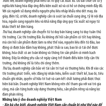
Trước hết,
doanh nghiệp phải hiểu rất rõ quy tắc xuất xứ. Ưu đãi thuế chỉ có ý
nghĩa khi hàng hóa đáp ứng điều kiện xuất xứ và có hồ sơ chứng minh đầy đủ.
Với các ngành sử dụng nhiều nguyên phụ liệu nhập khẩu như dệt may, da
giày, điện tử, cơ khí, doanh nghiệp cần rà soát lại chuỗi cung ứng, tỷ lệ nội địa
hóa, nguồn cung nguyên liệu và khả năng đáp ứng quy tắc xuất xứ ngay từ
khâu thiết kế đơn hàng.
Thứ hai,
doanh nghiệp cần chuyển từ tư duy bán hàng sang tư duy tuân thủ
thị trường. Các thị trường Bắc Âu không chỉ hỏi sản phẩm có tốt hay không,
mà còn hỏi sản phẩm được làm ra như thế nào, nguyên liệu đến từ đâu, lao
động có được bảo đảm hay không, phát thải ra sao, bao bì có tái chế được
không, hóa chất có an toàn không và thông tin sản phẩm có minh bạch
không. Đây là những yêu cầu sẽ ngày càng trở thành điều kiện tiếp cận thị
trường, chứ không chỉ là tiêu chí cộng thêm.
Thứ ba,
doanh nghiệp cần bảo vệ tài sản trí tuệ và thương hiệu. Khi đi vào các
thị trường phát triển, việc đăng ký nhãn hiệu, kiểm soát thiết kế, bao bì, tiêu
chuẩn ghi nhãn, quyền sở hữu trí tuệ và cam kết chất lượng phải được thực
hiện bài bản. Doanh nghiệp Việt Nam không nên chỉ tham gia với vai trò gia
công, mà cần từng bước xây dựng thương hiệu, sản phẩm riêng và năng lực
đàm phán riêng.
Những lưu ý cho doanh nghiệp Việt Nam
- Xin bà cho biết, doanh nghiệp Việt Nam cần chuẩn bị như thế nào để