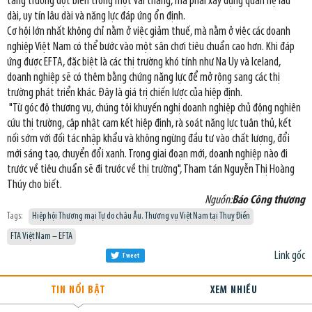
tăng trưởng đột biến trong một vài tháng, mà phải xây dựng quan hệ lâu
dài, uy tín lâu dài và năng lực đáp ứng ổn định.
Cơ hội lớn nhất không chỉ nằm ở việc giảm thuế, mà nằm ở việc các doanh
nghiệp Việt Nam có thể bước vào một sân chơi tiêu chuẩn cao hơn. Khi đáp
ứng được EFTA, đặc biệt là các thị trường khó tính như Na Uy và Iceland,
doanh nghiệp sẽ có thêm bằng chứng năng lực để mở rộng sang các thị
trường phát triển khác. Đây là giá trị chiến lược của hiệp định.
"Từ góc độ thương vụ, chúng tôi khuyến nghị doanh nghiệp chủ động nghiên
cứu thị trường, cập nhật cam kết hiệp định, rà soát năng lực tuân thủ, kết
nối sớm với đối tác nhập khẩu và không ngừng đầu tư vào chất lượng, đổi
mới sáng tạo, chuyển đổi xanh. Trong giai đoạn mới, doanh nghiệp nào đi
trước về tiêu chuẩn sẽ đi trước về thị trường", Tham tán Nguyễn Thị Hoàng
Thúy cho biết.
Nguồn:
Báo Công thương
Tags:
Hiệp hội Thương mại Tự do châu Âu. Thương vụ Việt Nam tại Thuỵ Điển
FTA Việt Nam – EFTA
Link gốc
Tweet
TIN NỔI BẬT
XEM NHIỀU