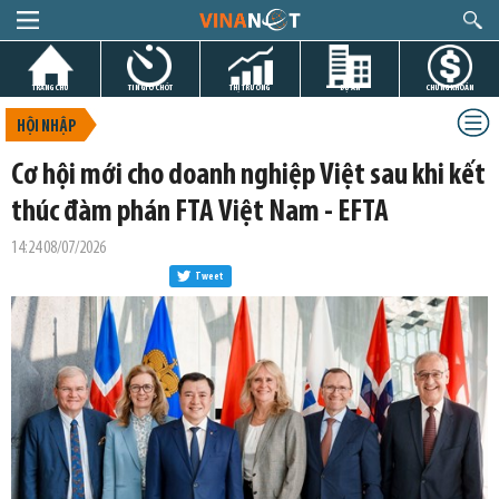
TRANG CHỦ
TIN GIỜ CHÓT
THỊ TRƯỜNG
DỰ ÁN
CHỨNG KHOÁN
HỘI NHẬP
Cơ hội mới cho doanh nghiệp Việt sau khi kết
thúc đàm phán FTA Việt Nam - EFTA
14:24 08/07/2026
Tweet