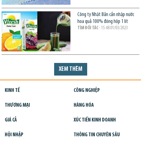
Công ty Nhật Bản cần nhập nước
hoa quả 100% đóng hộp 1 lít
TÌM ĐỐI TÁC
- 15:48 01/03/2023
XEM THÊM
KINH TẾ
CÔNG NGHIỆP
THƯƠNG MẠI
HÀNG HÓA
GIÁ CẢ
XÚC TIẾN KINH DOANH
HỘI NHẬP
THÔNG TIN CHUYÊN SÂU