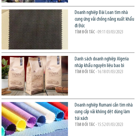
Doanh nghiệp Đài Loan tìm nhà
cung ứng vải chống nắng xuất khẩu
đi Đức
TÌM ĐỐI TÁC
- 09:11 03/03/2023
Danh sách doanh nghiệp Algeria
nhập khẩu nguyên liệu bao bì
TÌM ĐỐI TÁC
- 16:18 01/03/2023
Doanh nghiệp Rumani cần tìm nhà
cung cấp vải không dệt dùng làm
túi xách
TÌM ĐỐI TÁC
- 15:52 01/03/2023