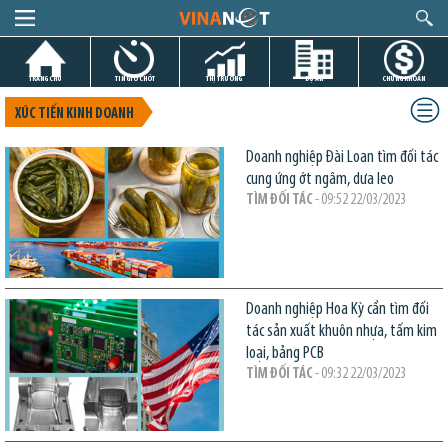
TRANG CHỦ
TIN GIỜ CHÓT
THỊ TRƯỜNG
DỰ ÁN
CHỨNG KHOÁN
XÚC TIẾN KINH DOANH
Doanh nghiệp Đài Loan tìm đối tác
cung ứng ớt ngâm, dưa leo
TÌM ĐỐI TÁC
- 09:52 22/03/2023
Doanh nghiệp Hoa Kỳ cần tìm đối
tác sản xuất khuôn nhựa, tấm kim
loại, bảng PCB
TÌM ĐỐI TÁC
- 09:32 22/03/2023