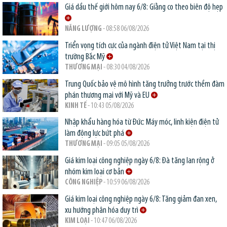
Giá dầu thế giới hôm nay 6/8: Giằng co theo biên độ hẹp
NĂNG LƯỢNG
- 08:58 06/08/2026
Triển vọng tích cực của ngành điện tử Việt Nam tại thị
trường Bắc Mỹ
THƯƠNG MẠI
- 08:30 04/08/2026
Trung Quốc bảo vệ mô hình tăng trưởng trước thềm đàm
phán thương mại với Mỹ và EU
KINH TẾ
- 10:43 05/08/2026
Nhập khẩu hàng hóa từ Đức: Máy móc, linh kiện điện tử
làm động lực bứt phá
THƯƠNG MẠI
- 09:05 05/08/2026
Giá kim loại công nghiệp ngày 6/8: Đà tăng lan rộng ở
nhóm kim loại cơ bản
CÔNG NGHIỆP
- 10:59 06/08/2026
Giá kim loại công nghiệp ngày 6/8: Tăng giảm đan xen,
xu hướng phân hóa duy trì
KIM LOẠI
- 10:47 06/08/2026