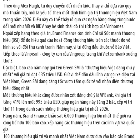
Theo ông Alex Haigh, tư duy chuyển đổi chiến lược, thay vì chỉ dựa vào quy
mô thuần túy, mới là yếu tố then chốt định hình giá trị thương hiệu Việt Nam
trong năm 2026. Điều này có thể thấy rõ qua các ngân hàng đang từng bước
đổi mới như MB và BIDV hay hệ sinh thái đô thị tích hợp của Vinhomes.
Ngoài xếp hạng theo giá trị, Brand Finance còn tính Chỉ số Sức mạnh thương
hiệu (BSI) để đo hiệu quả của hoạt động thương hiệu trên các thước đo vô
hình so với đối thủ cạnh tranh. Năm nay, vị trí đứng đầu thuộc về Bảo Việt,
tiếp theo là Vinpearl - công ty con của Vingroup, trong khi Vietcombank xuống
thứ 3.
Đặc biệt, báo cáo năm nay gọi tên Green SM là "thương hiệu Việt đáng chú ý
nhất" với giá trị đạt 635 triệu USD. Giữ vị thế dẫn đầu lĩnh vực gọi xe điện tại
Việt Nam, Green SM đang tăng tốc vươn tầm quốc tế với nhận diện thương
hiệu đồng nhất.
Một thương hiệu khác cũng được nhận xét đáng chú ý là VPBank, khi giá trị
tăng 41% lên mức 995 triệu USD, giúp ngân hàng này tăng 2 bậc, xếp vị trí
thứ 11 trong danh sách những thương hiệu giá trị nhất 2026.
Hàng năm, Brand Finance khảo sát 6.000 thương hiệu lớn nhất thế giới và
công bố hơn 100 báo cáo, xếp hạng các thương hiệu trên các lĩnh vực và quốc
gia.
100 thương hiệu giá trị và mạnh nhất Việt Nam được đưa vào báo cáo Brand