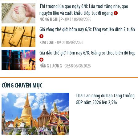
Thị trường lúa gạo ngày 6/8: Lúa tươi tăng nhẹ, gạo
nguyên liệu và xuất khẩu tiếp tục đi ngang
NÔNG NGHIỆP
- 09:14 06/08/2026
Giá vàng thế giới hôm nay 6/8: Tăng vọt lên đỉnh 7 tuần
KIM LOẠI
- 09:06 06/08/2026
Giá dầu thế giới hôm nay 6/8: Giằng co theo biên độ hẹp
NĂNG LƯỢNG
- 08:58 06/08/2026
CÙNG CHUYÊN MỤC
Thái Lan nâng dự báo tăng trưởng
GDP năm 2026 lên 2,5%