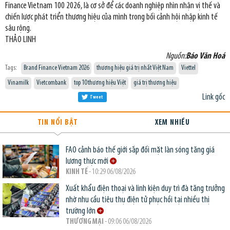
Finance Vietnam 100 2026, là cơ sở để các doanh nghiệp nhìn nhận vị thế và
chiến lược phát triển thương hiệu của mình trong bối cảnh hội nhập kinh tế
sâu rộng.
THẢO LINH
Nguồn:
Báo Văn Hoá
Tags:
Brand Finance Vietnam 2026
thương hiệu giá trị nhất Việt Nam
Viettel
Vinamilk
Vietcombank
top 10 thương hiệu Việt
giá trị thương hiệu
Link gốc
Tweet
TIN NỔI BẬT
XEM NHIỀU
FAO cảnh báo thế giới sắp đối mặt làn sóng tăng giá
lương thực mới
KINH TẾ
- 10:29 06/08/2026
Xuất khẩu điện thoại và linh kiện duy trì đà tăng trưởng
nhờ nhu cầu tiêu thụ điện tử phục hồi tại nhiều thị
trường lớn
THƯƠNG MẠI
- 09:06 06/08/2026