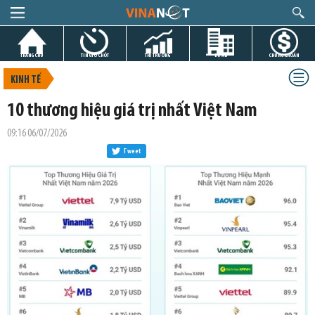
TRANG CHỦ
TIN GIỜ CHÓT
THỊ TRƯỜNG
DỰ ÁN
CHỨNG KHOÁN
KINH TẾ
10 thương hiệu giá trị nhất Việt Nam
09:16 06/07/2026
Tweet