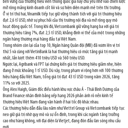
bền vững của thương hiệu viễn thông quốc gia này chủ yếu nhờ vào chiến lược
mở rộng mảng kinh doanh cốt lõi và sự hiện diện mạnh mẽ trên thị trường.
Ở vị trí thứ hai, Vinamilk tiếp tục giữ vững thành tích với giá trị thương hiệu
đạt 2,6 tỉ USD, nhờ sự phục hồi của thị trường nội địa và mở rộng quy mô
hoạt động quốc tế. Trong khi đó, Vietcombank giữ vững hạng ba với giá trị
thương hiệu tăng 7%, đạt 2,5 tỉ USD, khẳng định vị thế của một trong những
ngân hàng thương mại hàng đầu tại Việt Nam.
Trong nhóm còn lại của top 10, Ngân hàng Quân đội (MB) đã vươn lên vị trí
thứ 5 và cùng với VietinBank là hai thương hiệu có mức tăng giá trị mạnh
nhất, lần lượt thêm 410 triệu USD và 560 triệu USD.
Ngược lại, Agribank và FPT lại chứng kiến giá trị thương hiệu giảm nhẹ, hiện
đang ở mức khoảng 1 tỉ USD. Dù vậy, trong phạm vi rộng hơn với 100 thương
hiệu hàng đầu Việt Nam, tổng giá trị đạt 43 tỉ USD trong năm 2026, tăng
11% so với 2025.
Ông Alex Haigh, Giám đốc điều hành khu vực châu Á - Thái Bình Dương của
Brand Finance nhận định bảng xếp hạng 2026 phản ánh rõ nền kinh tế
thương hiệu Việt Nam đang vận hành ở hai tốc độ khác nhau.
Các thương hiệu dẫn đầu lâu năm như Viettel Group và Vietcombank tiếp tục
neo giữ giá trị nhờ quy mô và sự ổn định, trong khi các ngành tăng trưởng
cao như hàng không, với đại diện là Vietjet, đang đón đầu làn sóng nhu cầu
mới.